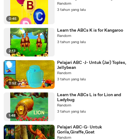
Random
3 tahun yang lalu
0:45
Learn the ABCs K is for Kangaroo
Random
3 tahun yang lalu
2:13
Pelajari ABC -J- Untuk (Jar) Toples,
Jellybean
Random
3 tahun yang lalu
0:52
Learn the ABCs L is for Lion and
Ladybug
Random
3 tahun yang lalu
1:48
Pelajari ABC-G- Untuk
Gorila,Giraffe,Goat
Random