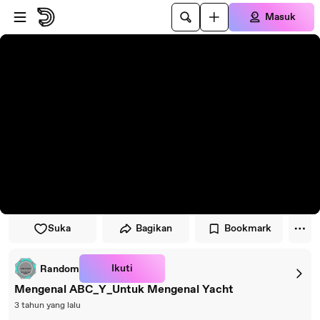
Lewati ke pemutar
Lewatkan ke konten utama
Masuk
Suka
Bagikan
Bookmark
Ikuti
Random
Mengenal ABC_Y_Untuk Mengenal Yacht
3 tahun yang lalu