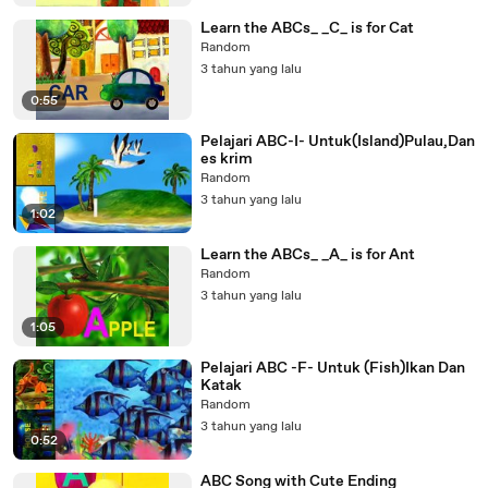
Learn the ABCs_ _C_ is for Cat
Random
3 tahun yang lalu
0:55
Pelajari ABC-I- Untuk(Island)Pulau,Dan
es krim
Random
3 tahun yang lalu
1:02
Learn the ABCs_ _A_ is for Ant
Random
3 tahun yang lalu
1:05
Pelajari ABC -F- Untuk (Fish)Ikan Dan
Katak
Random
3 tahun yang lalu
0:52
ABC Song with Cute Ending