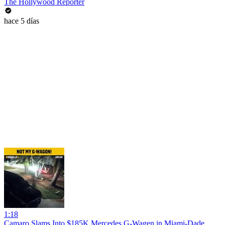
The Hollywood Reporter
hace 5 días
1:18
Camaro Slams Into $185K Mercedes G-Wagen in Miami-Dade