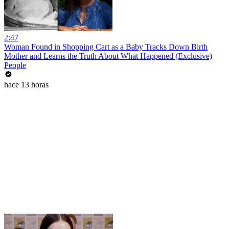
2:47
Woman Found in Shopping Cart as a Baby Tracks Down Birth
Mother and Learns the Truth About What Happened (Exclusive)
People
hace 13 horas