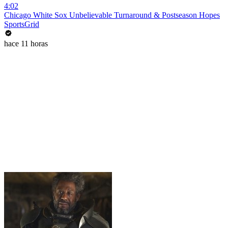
4:02
Chicago White Sox Unbelievable Turnaround & Postseason Hopes
SportsGrid
hace 11 horas