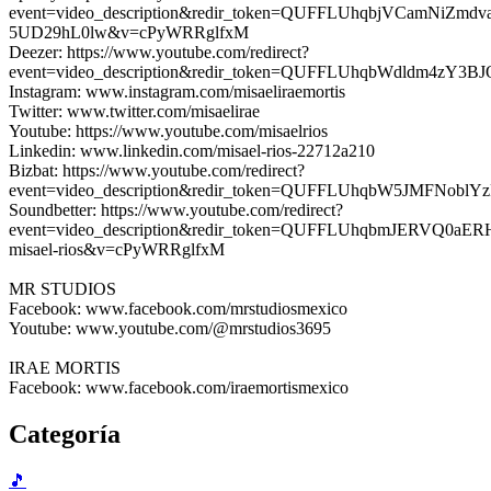
event=video_description&redir_token=QUFFLUhqbjVCam
5UD29hL0lw&v=cPyWRRglfxM
Deezer: https://www.youtube.com/redirect?
event=video_description&redir_token=QUFFLUhqbWdld
Instagram: www.instagram.com/misaeliraemortis
Twitter: www.twitter.com/misaelirae
Youtube: https://www.youtube.com/misaelrios
Linkedin: www.linkedin.com/misael-rios-22712a210
Bizbat: https://www.youtube.com/redirect?
event=video_description&redir_token=QUFFLUhqbW5JMFN
Soundbetter: https://www.youtube.com/redirect?
event=video_description&redir_token=QUFFLUhqbmJER
misael-rios&v=cPyWRRglfxM
MR STUDIOS
Facebook: www.facebook.com/mrstudiosmexico
Youtube: www.youtube.com/@mrstudios3695
IRAE MORTIS
Facebook: www.facebook.com/iraemortismexico
Categoría
🎵