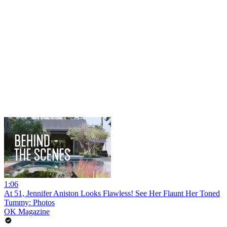
1:06
At 51, Jennifer Aniston Looks Flawless! See Her Flaunt Her Toned
Tummy: Photos
OK Magazine