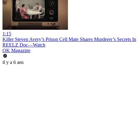
1:15
Killer Steven Avery’s Prison Cell Mate Shares Murderer’s Secrets In
REELZ Doc—Watch
OK Magazine
il y a 6 ans