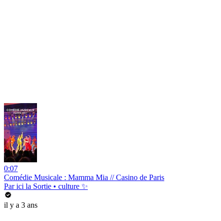
0:07
Comédie Musicale : Mamma Mia // Casino de Paris
Par ici la Sortie • culture ✨
il y a 3 ans