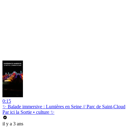
0:15
✨ Balade immersive : Lumières en Seine // Parc de Saint-Cloud
Par ici la Sortie • culture ✨
il y a 3 ans