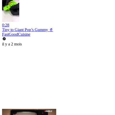
0:28
Tiny to Giant Pop’s Gummy 🥤
FastGoodCuisine
il y a 2 mois