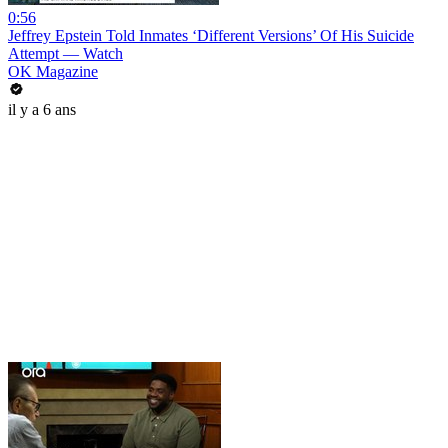
0:56
Jeffrey Epstein Told Inmates ‘Different Versions’ Of His Suicide
Attempt — Watch
OK Magazine
il y a 6 ans