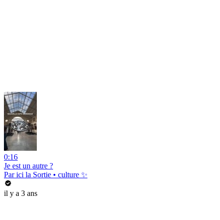
0:16
Je est un autre ?
Par ici la Sortie • culture ✨
il y a 3 ans