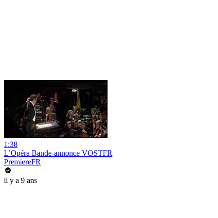
1:38
L’Opéra Bande-annonce VOSTFR
PremiereFR
il y a 9 ans