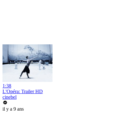
1:38
L'Opéra: Trailer HD
cinebel
il y a 9 ans