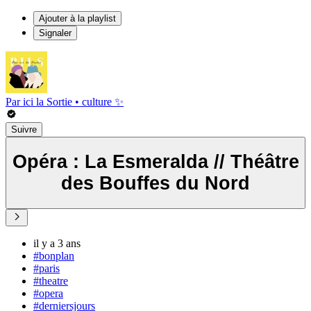
Ajouter à la playlist
Signaler
Par ici la Sortie • culture ✨
Suivre
Opéra : La Esmeralda // Théâtre
des Bouffes du Nord
il y a 3 ans
#bonplan
#paris
#theatre
#opera
#derniersjours