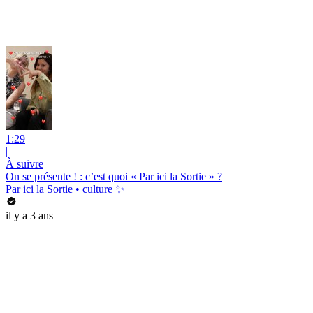
1:29
|
À suivre
‍On se présente ! : c’est quoi « Par ici la Sortie » ?
Par ici la Sortie • culture ✨
il y a 3 ans