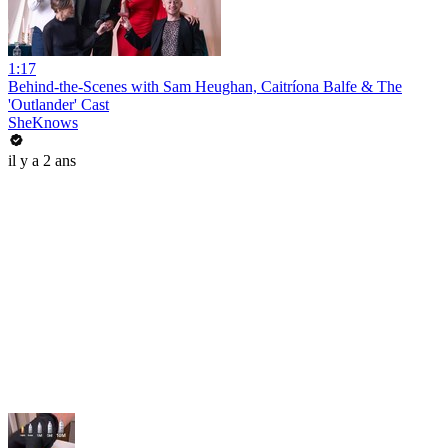
1:17
Behind-the-Scenes with Sam Heughan, Caitríona Balfe & The
'Outlander' Cast
SheKnows
il y a 2 ans