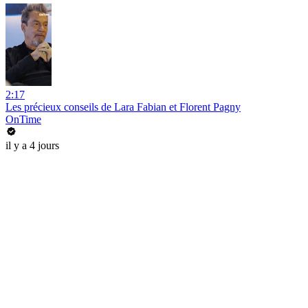
2:17
Les précieux conseils de Lara Fabian et Florent Pagny
OnTime
il y a 4 jours