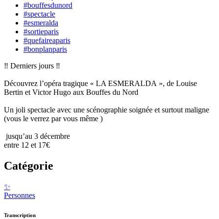
#bouffesdunord
#spectacle
#esmeralda
#sortieparis
#quefaireaparis
#bonplanparis
‼️ Derniers jours ‼️
Découvrez l’opéra tragique « LA ESMERALDA », de Louise
Bertin et Victor Hugo aux Bouffes du Nord
Un joli spectacle avec une scénographie soignée et surtout maligne
(vous le verrez par vous même )
️ jusqu’au 3 décembre
entre 12 et 17€
Catégorie
✨
Personnes
Transcription