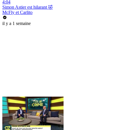
4:04
Simon Astier est hilarant 🤣
McFly et Carlito
il y a 1 semaine