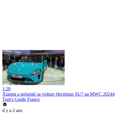
1:28
Xiaomi a présenté sa voiture électrique SU7 au MWC 20244
Tom's Guide France
il y a 2 ans