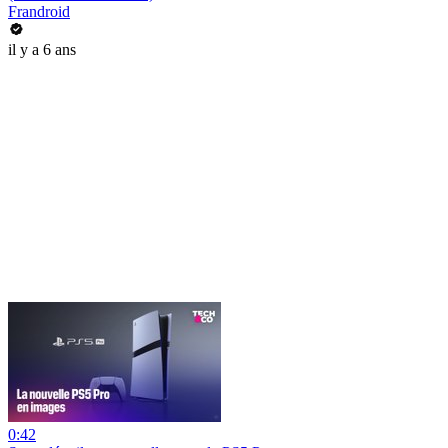
Frandroid
il y a 6 ans
0:42