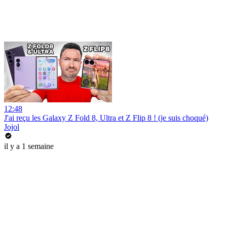
12:48
J'ai reçu les Galaxy Z Fold 8, Ultra et Z Flip 8 ! (je suis choqué)
Jojol
il y a 1 semaine