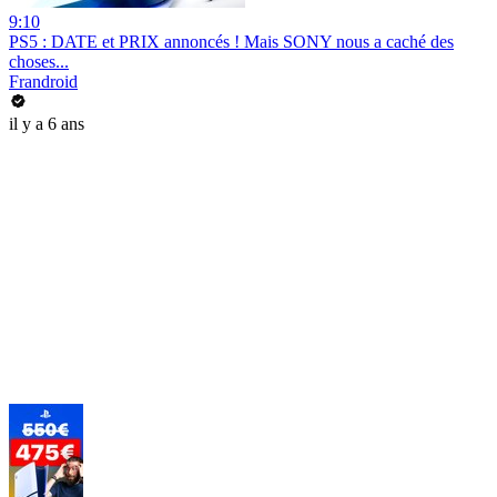
9:10
PS5 : DATE et PRIX annoncés ! Mais SONY nous a caché des
choses...
Frandroid
il y a 6 ans