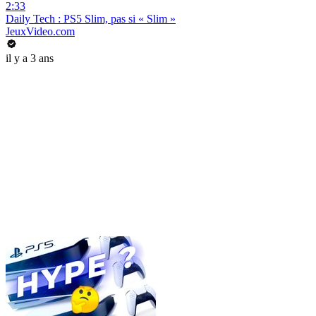
2:33
Daily Tech : PS5 Slim, pas si « Slim »
JeuxVideo.com
il y a 3 ans