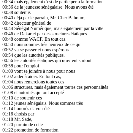
00:34
mais également c'est de participer à la formation
00:36
de la jeunesse sénégalaise. Nous avons été
00:38
soutenus
00:40
déjà par le parrain, Mr. Cher Bahoum,
00:42
directeur général de
00:44
Sénégal Numérique, mais également par la ville
00:46
de Dakar et par des structures étatiques
00:48
comme WACF. En tout cas,
00:50
nous sommes très heureux de ce qui
00:52
va se passer et nous espérons
00:54
que les autorités publiques,
00:56
les autorités étatiques qui œuvrent surtout
00:58
pour l'emploi
01:00
vont se joindre à nous pour nous
01:02
aider à aider. En tout cas,
01:04
nous remercions toutes ces
01:06
structures, mais également toutes ces personnalités
01:08
et autorités qui ont accepté
01:10
de soutenir ces
01:12
jeunes sénégalais. Nous sommes très
01:14
honorés d'avoir été
01:16
choisis par
01:18
Mr. Sade,
01:20
parrain de cette
01:22
promotion de formation