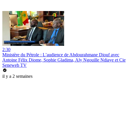
2:30
Ministère du Pétrole : L’audience de Abdourahmane Diouf avec
Antoine Félix Diome, Sophie Gladima, Aly Ngouille Ndiaye et Cie
Seneweb TV
il y a 2 semaines