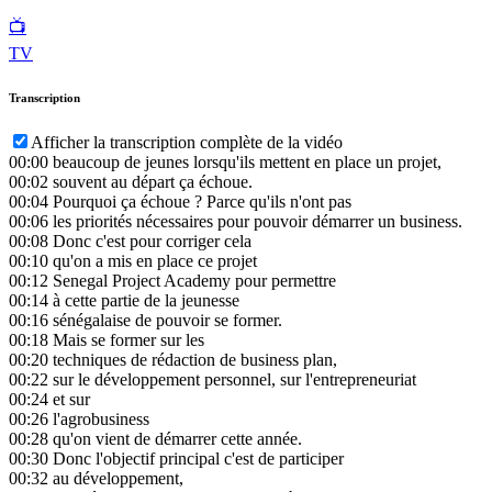
📺
TV
Transcription
Afficher la transcription complète de la vidéo
00:00
beaucoup de jeunes lorsqu'ils mettent en place un projet,
00:02
souvent au départ ça échoue.
00:04
Pourquoi ça échoue ? Parce qu'ils n'ont pas
00:06
les priorités nécessaires pour pouvoir démarrer un business.
00:08
Donc c'est pour corriger cela
00:10
qu'on a mis en place ce projet
00:12
Senegal Project Academy pour permettre
00:14
à cette partie de la jeunesse
00:16
sénégalaise de pouvoir se former.
00:18
Mais se former sur les
00:20
techniques de rédaction de business plan,
00:22
sur le développement personnel, sur l'entrepreneuriat
00:24
et sur
00:26
l'agrobusiness
00:28
qu'on vient de démarrer cette année.
00:30
Donc l'objectif principal c'est de participer
00:32
au développement,