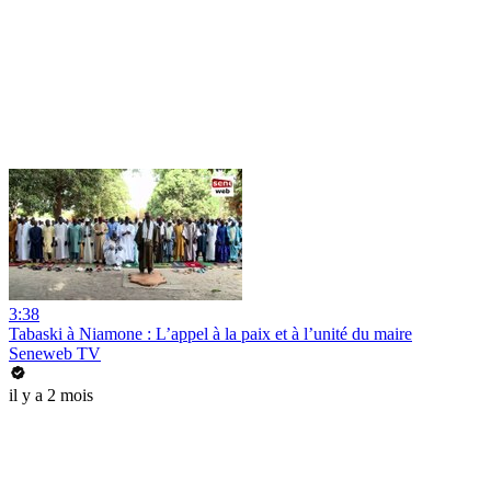
3:38
Tabaski à Niamone : L’appel à la paix et à l’unité du maire
Seneweb TV
il y a 2 mois