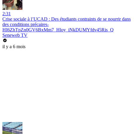
2:31
Crise sociale à l’UCAD : Des étudiants contraints de se nourrir dans
des conditions précaires-
HI6ZhTpZn0GV6BxMm7_Hloy_iNkDUMYfdv45Ris_Q
Seneweb TV
il y a 6 mois