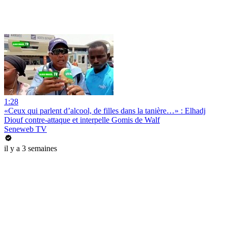
1:28
«Ceux qui parlent d’alcool, de filles dans la tanière…» : Elhadj
Diouf contre-attaque et interpelle Gomis de Walf
Seneweb TV
il y a 3 semaines