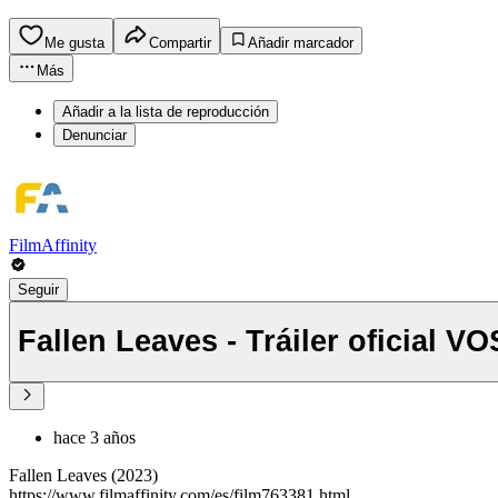
Me gusta
Compartir
Añadir marcador
Más
Añadir a la lista de reproducción
Denunciar
FilmAffinity
Seguir
Fallen Leaves - Tráiler oficial V
hace 3 años
Fallen Leaves (2023)
https://www.filmaffinity.com/es/film763381.html