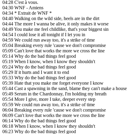
04:28
C'est à vous.
04:30
WNF - Amiens
04:34
* Extrait de WNF *
04:40
Walking on the wild side, heels are in the dirt
04:44
The more I wanna be alive, it only makes it worse
04:49
You make me feel childlike, that's your biggest sin
04:54
I could lose it all tonight if I let you in
04:59
We could run away too, it's a strike of time
05:04
Breaking every rule 'cause we don't compromise
05:09
Can't love that works the more we cross the line
05:14
Why do the bad things feel good
05:19
When I know, when I know they shouldn't
05:24
Why do the bad things feel good
05:29
If it hurts and I want it to end
05:33
Why do the bad things feel good
05:39
Hate that you make me forget everyone I know
05:44
Cast a spawning in the sand, blame they can't make a house
05:49
Serum in the Chardonnay, I'm holding my breath
05:54
More I give, more I take, deeper every step
05:59
We could run away too, it's a strike of time
06:04
Breaking every rule 'cause we don't compromise
06:09
Can't love that works the more we cross the line
06:14
Why do the bad things feel good
06:18
When I know, when I know they shouldn't
06:23
Why do the bad things feel good