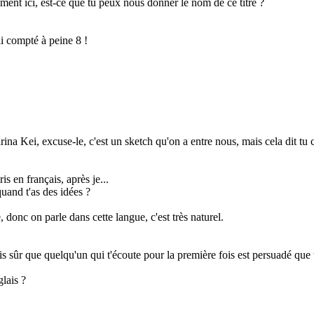
mment ici, est-ce que tu peux nous donner le nom de ce titre ?
ai compté à peine 8 !
 Kei, excuse-le, c'est un sketch qu'on a entre nous, mais cela dit tu con
is en français, après je...
quand t'as des idées ?
 donc on parle dans cette langue, c'est très naturel.
is sûr que quelqu'un qui t'écoute pour la première fois est persuadé que 
glais ?