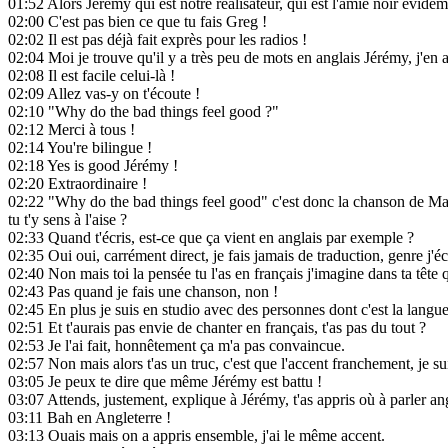
01:52
Alors Jérémy qui est notre réalisateur, qui est l'amié noir évide
02:00
C'est pas bien ce que tu fais Greg !
02:02
Il est pas déjà fait exprès pour les radios !
02:04
Moi je trouve qu'il y a très peu de mots en anglais Jérémy, j'en 
02:08
Il est facile celui-là !
02:09
Allez vas-y on t'écoute !
02:10
"Why do the bad things feel good ?"
02:12
Merci à tous !
02:14
You're bilingue !
02:18
Yes is good Jérémy !
02:20
Extraordinaire !
02:22
"Why do the bad things feel good" c'est donc la chanson de Marina
tu t'y sens à l'aise ?
02:33
Quand t'écris, est-ce que ça vient en anglais par exemple ?
02:35
Oui oui, carrément direct, je fais jamais de traduction, genre j'écr
02:40
Non mais toi la pensée tu l'as en français j'imagine dans ta tête 
02:43
Pas quand je fais une chanson, non !
02:45
En plus je suis en studio avec des personnes dont c'est la langue,
02:51
Et t'aurais pas envie de chanter en français, t'as pas du tout ?
02:53
Je l'ai fait, honnêtement ça m'a pas convaincue.
02:57
Non mais alors t'as un truc, c'est que l'accent franchement, je su
03:05
Je peux te dire que même Jérémy est battu !
03:07
Attends, justement, explique à Jérémy, t'as appris où à parler an
03:11
Bah en Angleterre !
03:13
Ouais mais on a appris ensemble, j'ai le même accent.