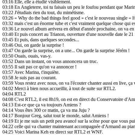
03:16
Elle, elle a étudié visiblement.
03:18
En Angleterre, toi tu faisais un peu le foufou pendant que Marina 
03:22
J'étudiais rien du tout, du mimétisme.
03:26
« Why do the bad things feel good » c'est le nouveau single « 
03:32
mais c'est un énorme tube et c'est vraiment quelque chose qui est 
03:36
Le nouvel album arrivera en début d'année prochaine, on va en p
03:40
Et puis concert au Trianon, ouverture d'une nouvelle date le 21 
03:45
Et puis, dans quelques secondes...
03:46
Oui, on garde la surprise !
03:47
On garde la surprise, on a une... On garde la surprise Jérém !
03:50
Ouais, ouais, vas-y.
03:52
Dans un instant, on vous annoncera un truc.
03:55
Il sait pas ce qu'on va annoncer !
03:57
Avec Marina, t'inquiète.
03:58
Je suis pas au courant.
03:59
Vous restez avec nous, on va l'écouter chanter aussi en live, ça v
04:02
Merci à bien nous accueillir, à tout de suite sur RTL2.
04:04
RTL2
04:08
C'est RTL2, il est 8h19, on est en direct du Conservatoire d'Am
04:13
Est-ce que ça va toujours Amiens ?
04:14
Vous êtes 300 ce matin, ça va ma Juju ?
04:17
Bonjour Greg, salut tout le monde, salut Amiens !
04:19
Et je me suis un petit peu avancé sur la scène pour que vous puis
04:22
celle qui va chanter maintenant accompagnée d'Armand au pia
04:25
Voici Marina Keh en direct sur RTL2 et WNF.