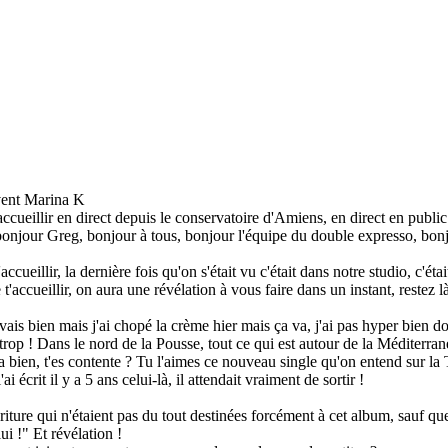
vent Marina K
ccueillir en direct depuis le conservatoire d'Amiens, en direct en publ
bonjour Greg, bonjour à tous, bonjour l'équipe du double expresso, bonjou
illir, la dernière fois qu'on s'était vu c'était dans notre studio, c'était
t'accueillir, on aura une révélation à vous faire dans un instant, restez 
s bien mais j'ai chopé la crème hier mais ça va, j'ai pas hyper bien d
a trop ! Dans le nord de la Pousse, tout ce qui est autour de la Méditerr
va bien, t'es contente ? Tu l'aimes ce nouveau single qu'on entend sur la 
ai écrit il y a 5 ans celui-là, il attendait vraiment de sortir !
écriture qui n'étaient pas du tout destinées forcément à cet album, sauf qu
ui !" Et révélation !