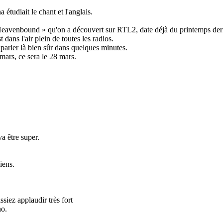
étudiait le chant et l'anglais.
Heavenbound » qu'on a découvert sur RTL2, date déjà du printemps dern
dans l'air plein de toutes les radios.
arler là bien sûr dans quelques minutes.
mars, ce sera le 28 mars.
a être super.
iens.
siez applaudir très fort
no.