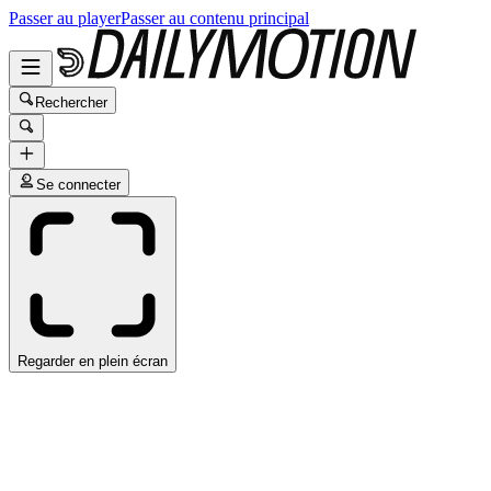
Passer au player
Passer au contenu principal
Rechercher
Se connecter
Regarder en plein écran