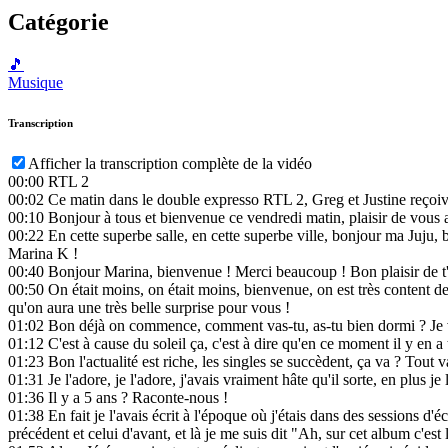
Catégorie
🎵
Musique
Transcription
Afficher la transcription complète de la vidéo
00:00
RTL 2
00:02
Ce matin dans le double expresso RTL 2, Greg et Justine reçoi
00:10
Bonjour à tous et bienvenue ce vendredi matin, plaisir de vous a
00:22
En cette superbe salle, en cette superbe ville, bonjour ma Juju, 
Marina K !
00:40
Bonjour Marina, bienvenue ! Merci beaucoup ! Bon plaisir de t'accue
00:50
On était moins, on était moins, bienvenue, on est très content de 
qu'on aura une très belle surprise pour vous !
01:02
Bon déjà on commence, comment vas-tu, as-tu bien dormi ? Je vai
01:12
C'est à cause du soleil ça, c'est à dire qu'en ce moment il y en 
01:23
Bon l'actualité est riche, les singles se succèdent, ça va ? Tout 
01:31
Je l'adore, je l'adore, j'avais vraiment hâte qu'il sorte, en plus je l'
01:36
Il y a 5 ans ? Raconte-nous !
01:38
En fait je l'avais écrit à l'époque où j'étais dans des sessions d'
précédent et celui d'avant, et là je me suis dit "Ah, sur cet album c'est l