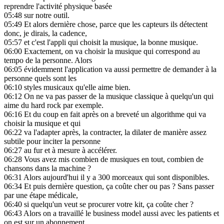
reprendre l'activité physique basée
05:48
sur notre outil.
05:49
Et alors dernière chose, parce que les capteurs ils détectent
donc, je dirais, la cadence,
05:57
et c'est l'appli qui choisit la musique, la bonne musique.
06:00
Exactement, on va choisir la musique qui correspond au
tempo de la personne. Alors
06:05
évidemment l'application va aussi permettre de demander à la
personne quels sont les
06:10
styles musicaux qu'elle aime bien.
06:12
On ne va pas passer de la musique classique à quelqu'un qui
aime du hard rock par exemple.
06:16
Et du coup en fait après on a breveté un algorithme qui va
choisir la musique et qui
06:22
va l'adapter après, la contracter, la dilater de manière assez
subtile pour inciter la personne
06:27
au fur et à mesure à accélérer.
06:28
Vous avez mis combien de musiques en tout, combien de
chansons dans la machine ?
06:31
Alors aujourd'hui il y a 300 morceaux qui sont disponibles.
06:34
Et puis dernière question, ça coûte cher ou pas ? Sans passer
par une étape médicale,
06:40
si quelqu'un veut se procurer votre kit, ça coûte cher ?
06:43
Alors on a travaillé le business model aussi avec les patients et
on est sur un abonnement