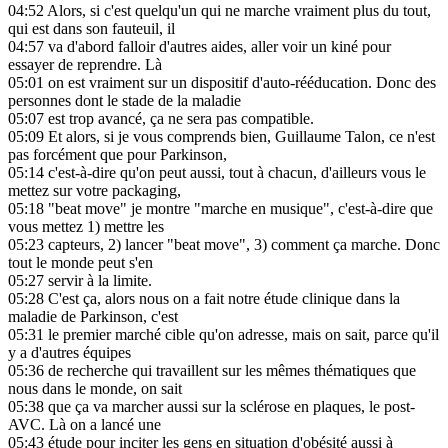
04:52
Alors, si c'est quelqu'un qui ne marche vraiment plus du tout,
qui est dans son fauteuil, il
04:57
va d'abord falloir d'autres aides, aller voir un kiné pour
essayer de reprendre. Là
05:01
on est vraiment sur un dispositif d'auto-rééducation. Donc des
personnes dont le stade de la maladie
05:07
est trop avancé, ça ne sera pas compatible.
05:09
Et alors, si je vous comprends bien, Guillaume Talon, ce n'est
pas forcément que pour Parkinson,
05:14
c'est-à-dire qu'on peut aussi, tout à chacun, d'ailleurs vous le
mettez sur votre packaging,
05:18
"beat move" je montre "marche en musique", c'est-à-dire que
vous mettez 1) mettre les
05:23
capteurs, 2) lancer "beat move", 3) comment ça marche. Donc
tout le monde peut s'en
05:27
servir à la limite.
05:28
C'est ça, alors nous on a fait notre étude clinique dans la
maladie de Parkinson, c'est
05:31
le premier marché cible qu'on adresse, mais on sait, parce qu'il
y a d'autres équipes
05:36
de recherche qui travaillent sur les mêmes thématiques que
nous dans le monde, on sait
05:38
que ça va marcher aussi sur la sclérose en plaques, le post-
AVC. Là on a lancé une
05:43
étude pour inciter les gens en situation d'obésité aussi à