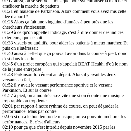
01:17
aussi, on se sert de la musique pour synchroniser la marche et
améliorer la marche de patients
01:21
en maladie de Parkinson. Alors comment vous avez mis cette
idée d'abord ?
01:25
Alors ça fait une vingtaine d'années à peu près que les
chercheurs s'intéressent
01:29
à ce qu'on appelle l'indicage, c'est-à-dire donner des indices
extérieurs, que ce soit
01:33
visuels ou auditifs, pour aider les patients à mieux marcher. Et
puis on s'intéressait
01:40
aussi à l'effet que ça pouvait avoir dans la course à pied, donc
c'est dans le cadre
01:45
d'un projet européen qui s'appelait BEAT Health, d'où le nom
de la jeune entreprise
01:48
Parkinson forcément au départ. Alors il y avait les deux
versants en fait,
01:52
il y avait le versant performance sportive et le versant
Parkinson. Et sur la course
01:57
à pied, on a montré assez vite que si on écoute une musique
trop rapide ou trop lente
02:01
par rapport à notre rythme de course, on peut dégrader la
performance. Mais par contre
02:05
si on a le bon tempo de musique, on va pouvoir améliorer les
performances. Et c'est d'ailleurs
02:10
pour ça que c'est interdit depuis novembre 2015 par les