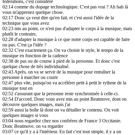
fédérations, c'est considéré
02:14
comme du dopage technologique. C'est pas vrai ? Ah bah là
vous m'apprenez quelque chose.
02:17
Donc ça veut dire qu'en fait, et c'est aussi l'idée de la
technique que vous avez
02:23
mis au point, ce n'est pas d'adapter le corps à la musique, mais
plutôt le contraire,
02:28
d'adapter la musique à ce que notre corps est capable de faire
ou pas. C'est ça l'idée ?
02:32
C'est exactement ça. On va choisir le style, le tempo de la
musique en fonction de la cadence
02:38
de pas ou de course à pied de la personne. Et donc c'est
quelque chose de très individualisé.
02:43
Après, on va se servir de la musique pour entraîner la
personne à marcher ou courir
02:47
plus vite, puisqu'on va accélérer petit à petit le rythme de la
musique tout en
02:52
s'assurant que la personne reste synchronisée à celle-ci.
02:54
D'accord. Donc vous avez mis au point Beatmove, dont on
découvre quelques images, mais j'ai
02:59
aussi la boîte là dont on va détailler le contenu. On voit
quelques images si vous
03:04
nous regardez chez nos confrères de France 3 Occitanie.
Donc Beatmove, on va regarder
03:07
ce qu'il y a à l'intérieur. En fait c'est tout simple, il y a un