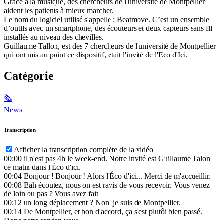
Grâce à la musique, des chercheurs de l'université de Montpellier
aident les patients à mieux marcher.
Le nom du logiciel utilisé s'appelle : Beatmove. C’est un ensemble
d’outils avec un smartphone, des écouteurs et deux capteurs sans fil
installés au niveau des chevilles.
Guillaume Tallon, est des 7 chercheurs de l'université de Montpellier
qui ont mis au point ce dispositif, était l'invité de l'Eco d'Ici.
Catégorie
🗞
News
Transcription
Afficher la transcription complète de la vidéo
00:00
il n'est pas 4h le week-end. Notre invité est Guillaume Talon
ce matin dans l'Éco d'ici.
00:04
Bonjour ! Bonjour ! Alors l'Éco d'ici... Merci de m'accueillir.
00:08
Bah écoutez, nous on est ravis de vous recevoir. Vous venez
de loin ou pas ? Vous avez fait
00:12
un long déplacement ? Non, je suis de Montpellier.
00:14
De Montpellier, et bon d'accord, ça s'est plutôt bien passé.