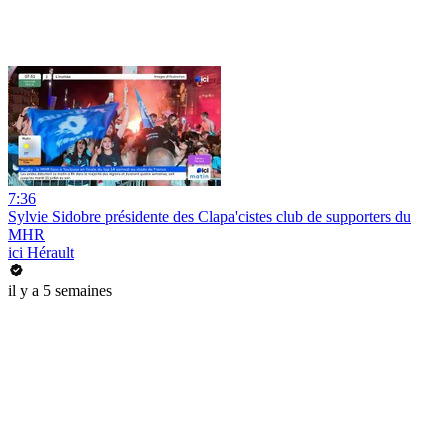
7:36
Sylvie Sidobre présidente des Clapa'cistes club de supporters du
MHR
ici Hérault
il y a 5 semaines