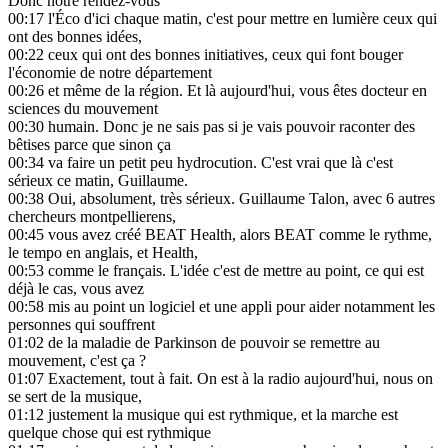
Donc notre rendez-vous
00:17
l'Éco d'ici chaque matin, c'est pour mettre en lumière ceux qui
ont des bonnes idées,
00:22
ceux qui ont des bonnes initiatives, ceux qui font bouger
l'économie de notre département
00:26
et même de la région. Et là aujourd'hui, vous êtes docteur en
sciences du mouvement
00:30
humain. Donc je ne sais pas si je vais pouvoir raconter des
bêtises parce que sinon ça
00:34
va faire un petit peu hydrocution. C'est vrai que là c'est
sérieux ce matin, Guillaume.
00:38
Oui, absolument, très sérieux. Guillaume Talon, avec 6 autres
chercheurs montpellierens,
00:45
vous avez créé BEAT Health, alors BEAT comme le rythme,
le tempo en anglais, et Health,
00:53
comme le français. L'idée c'est de mettre au point, ce qui est
déjà le cas, vous avez
00:58
mis au point un logiciel et une appli pour aider notamment les
personnes qui souffrent
01:02
de la maladie de Parkinson de pouvoir se remettre au
mouvement, c'est ça ?
01:07
Exactement, tout à fait. On est à la radio aujourd'hui, nous on
se sert de la musique,
01:12
justement la musique qui est rythmique, et la marche est
quelque chose qui est rythmique