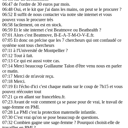
06:47
de l'ordre de 30 euros par mois.
06:48
Oui, et le kit que j'ai dans les mains, on peut se le procurer ?
06:52
Il suffit de nous contacter via notre site internet et vous
pouvez vous le procurer très
06:58
facilement, on est en stock.
06:59
Et le site internet c'est Beatmove ou Beathealth ?
07:01
Alors c'est Beatmove, B-E-A-T-M-O-V-E.fr.
07:05
Et donc on précise que les 7 chercheurs qui ont confaudé ce
système sont tous chercheurs
07:11
à l'Université de Montpellier ?
07:12
Tout à fait.
07:13
Ce qui est aussi votre cas.
07:14
Merci beaucoup Guillaume Talon d'être venu nous en parler
ce matin.
07:17
Merci de m'avoir reçu.
07:18
Merci.
07:19
Et l'écho d'ici c'est chaque matin sur le coup de 7h15 et vous
pouvez réécouter tout
07:21
ça en allant sur francebleu.fr.
07:23
Avant de voir comment ça se passe pour de vrai, le travail de
sage-femme en PMI.
07:28
La PMI c'est la protection maternelle infantile.
07:30
C'est vrai qu'on se pose beaucoup de questions.
07:32
Combien gagne une sage-femme ? Pourquoi choisit-elle de
travailler en PMI ?