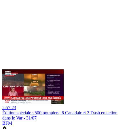
2:57:23
Édition spéciale : 500 pompiers, 6 Canadair et 2 Dash en action
dans le Var - 31/07
BFM