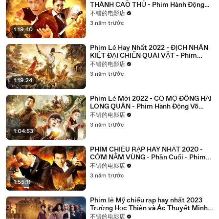
THÀNH CAO THỦ - Phim Hành Động
Võ Thuật Siêu Anh Hùng
不错的电影店
3 năm trước
1:19:40
Phim Lẻ Hay Nhất 2022 - ĐỊCH NHÂN
KIỆT ĐẠI CHIẾN QUÁI VẬT - Phim
Hành Động Võ Thuật Cổ Trang
不错的电影店
3 năm trước
1:19:24
Phim Lẻ Mới 2022 - CỔ MỘ ĐÔNG HẢI
LONG QUÂN - Phim Hành Động Võ
Thuật Hay Nhất 2022
不错的电影店
3 năm trước
1:04:53
PHIM CHIẾU RẠP HAY NHẤT 2020 -
CỚM NẰM VÙNG - Phần Cuối - Phim
Hành Động Võ Thuật Kinh Điển
不错的电影店
3 năm trước
1:55:11
Phim lẻ Mỹ chiếu rạp hay nhất 2023
Trường Học Thiện và Ác Thuyết Minh -
Vietsub Full HD
不错的电影店