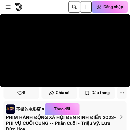
Đi đến trình phát
Đi đến nội dung chính
Đăng nhập
8
Chia sẻ
Dấu trang
Theo dõi
不错的电影店
PHIM HÀNH ĐỘNG XÃ HỘI ĐEN KINH ĐIỂN 2023-
PHI VỤ CUỐI CÙNG -- Phần Cuối - Triệu Vỹ, Lưu
Đức Hoa