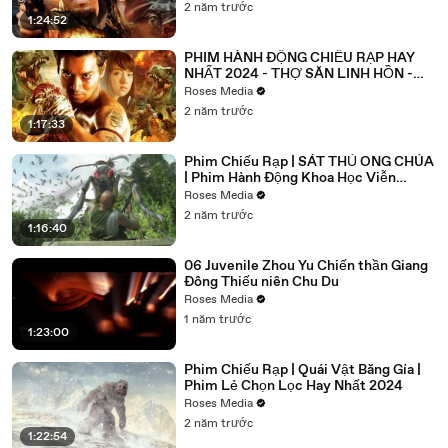
2 năm trước
1:24:52
PHIM HÀNH ĐỘNG CHIẾU RẠP HAY
NHẤT 2024 - THỢ SĂN LINH HỒN -
Tony Jaa - Thuyết Minh
Roses Media
2 năm trước
1:17:33
Phim Chiếu Rạp | SÁT THỦ ONG CHÚA
| Phim Hành Động Khoa Học Viễn
Tưởng Hay Nhất 2024
Roses Media
2 năm trước
1:16:40
06 Juvenile Zhou Yu Chiến thần Giang
Đông Thiếu niên Chu Du
Roses Media
1 năm trước
1:23:00
Phim Chiếu Rạp | Quái Vật Băng Gía |
Phim Lẻ Chọn Lọc Hay Nhất 2024
Roses Media
2 năm trước
1:22:54