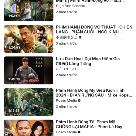
Minh)│Phim Hành Động Võ Thuật
Hồng Kông│Phim Chiếu Rạp 2024
Điện Ảnh Channel
2 năm trước
1:53:03
PHIM HÀNH ĐỘNG VÕ THUẬT - CHIẾN
LANG - PHẦN CUỐI - NGÔ KINH -
PHIM CHIẾU RẠP 2023 THUYẾT MINH
不错的电影店
3 năm trước
1:24:59
Lưu Đức Hoa | Đại Mạo Hiểm Gia
(1995) Lồng Tiếng
Giải Trí TV 1
2 năm trước
1:39:19
Phim Hành Động Mỹ Siêu Kịch Tính
2024 - BÍ ẨN RỪNG SÂU - Mike Kopera
- Lồng Tiếng
Roses Media
2 năm trước
1:18:51
Phim Hành Động Tội Phạm Mỹ -
CHỐNG LẠI MAFIA - Phim Lẻ Hay
2024
Roses Media