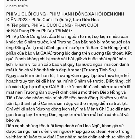
3 năm trước
PHI VỤ CUỐI CÙNG - PHIM HÀNH ĐỘNG XÃ HỘI ĐEN KINH
ĐIỂN 2023 - Phần Cuối | Triệu Vỹ, Lưu Đức Hoa
❖ Tên phim: PHI VỤ CUỐI CÙNG - PHẦN CUỐI
❖ Nội Dung Phim Phi Vụ Tối Mật :
Phi Vụ Cuối Cùng bắt đầu khởi nguồn từ một sự kiện nhiều uẩn
khúc vào 5 năm trước, khi Trương Đan bất ngờ bị một người đàn
ông Đông Âu lạ mặt đánh gục rồi cướp mất Sâm Chi Đồng (một
phần của bảo vật GAIA) trong lúc đang trên đường tẩu thoát. Kết
quả là anh không chỉ bị cảnh sát bắt giữ và buộc phải ngồi "bóc
lịch" 5 năm vì tội ăn cắp bảo vật quý tại nước ngoài mà còn đánh
mất luôn cả vị hôn thê xinh đẹp Amber (Trương Tịnh Sơ).
Ngay sau khi mãn hạn tù, Trương Đan ngay lập tức thực hiện kế
hoạch truy tìm kẻ đã hãm hại mình 5 năm về trước. Biết rằng, chỉ
có cách tập hợp được GAIA thì kẻ "chơi đểu" anh năm xưa mới lộ
mặt nên Trương Đan quyết định chiêu mộ thêm Diệp Hồng và
Tiểu Bảo vào nhóm của mình để tiện hành động. Nhiệm vụ đầu
tiên tại thành phố Cannes xinh đẹp và thơ mộng diễn ra trót lọt.
Chỉ với kế sách "dương đông kích tây" mà Mệnh Chi Dực đã nằm
gọn trong tay Trương Đan, ngay trước tầm mắt của cảnh sát và
bảo vệ.
Bên cạnh những tên tuổi lừng danh của Hoa Ngữ, khán giả sẽ
được tái ngộ nam diễn viên người Pháp gạo cội Jean Reno trong
vai thám tử luôn truy đuổi Dan nhằm ngăn chăn anh thực hiện phi