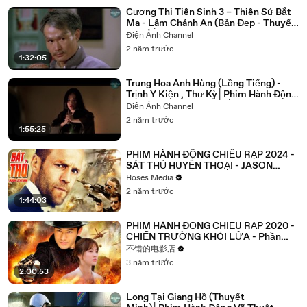
Cương Thi Tiên Sinh 3 – Thiên Sứ Bắt
Ma - Lâm Chánh An (Bản Đẹp - Thuyết
Minh)│Phim Trừ Yêu Cực Hấp
Điện Ảnh Channel
Dẫn│Phim Chiếu Rạp 2024
2 năm trước
1:32:05
Trung Hoa Anh Hùng (Lồng Tiếng) -
Trịnh Y Kiện , Thư Kỳ│Phim Hành Động
Võ Thuật Cực Hấp Dẫn│Phim Chiếu
Điện Ảnh Channel
Rạp 2024
2 năm trước
1:55:25
PHIM HÀNH ĐỘNG CHIẾU RẠP 2024 -
SÁT THỦ HUYỀN THOẠI - JASON
STATHAM - SÁT THỦ CHUYÊN
Roses Media
NGHIỆP
2 năm trước
1:44:03
PHIM HÀNH ĐỘNG CHIẾU RẠP 2020 -
CHIẾN TRƯỜNG KHÓI LỬA - Phần
Cuối - Phim Hành Động Chiến Tranh
不错的电影店
3 năm trước
2:00:53
Long Tại Giang Hồ (Thuyết