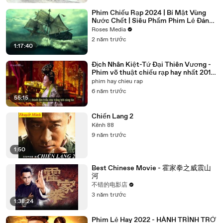
Phim Chiếu Rạp 2024 | Bí Mật Vùng
Nước Chết | Siêu Phẩm Phim Lẻ Đáng
Xem Nhất Mọi Thời Đại
Roses Media
2 năm trước
1:17:40
Địch Nhân Kiệt-Tứ Đại Thiên Vương -
Phim võ thuật chiếu rạp hay nhất 2018
part 1
phim hay chieu rap
6 năm trước
55:15
Chiến Lang 2
Kênh 88
9 năm trước
1:50
Best Chinese Movie - 霍家拳之威震山
河
不错的电影店
3 năm trước
1:38:24
Phim Lẻ Hay 2022 - HÀNH TRÌNH TRỞ