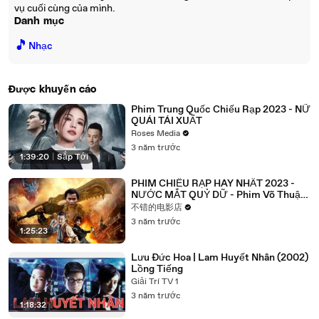
vụ cuối cùng của mình.
Danh mục
🎵
Nhạc
Được khuyến cáo
Phim Trung Quốc Chiếu Rạp 2023 - NỮ
QUÁI TÁI XUẤT
Roses Media
3 năm trước
1:39:20
|
Sắp Tới
PHIM CHIẾU RẠP HAY NHẤT 2023 -
NƯỚC MẮT QUỶ DỮ - Phim Võ Thuật
Chiếu Rạp Hay Nhất 2023
不错的电影店
3 năm trước
1:25:23
Lưu Đức Hoa | Lam Huyết Nhân (2002)
Lồng Tiếng
Giải Trí TV 1
3 năm trước
1:18:32