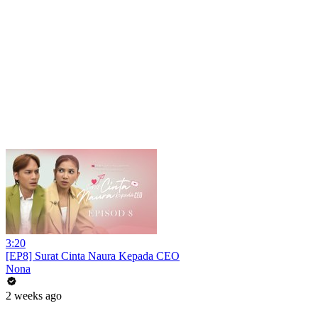
3:20
[EP8] Surat Cinta Naura Kepada CEO
Nona
2 weeks ago