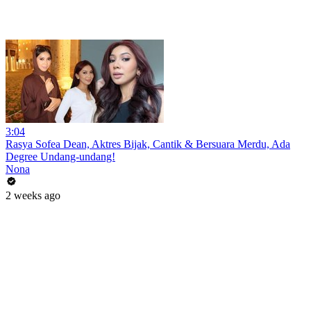
3:04
Rasya Sofea Dean, Aktres Bijak, Cantik & Bersuara Merdu, Ada
Degree Undang-undang!
Nona
2 weeks ago