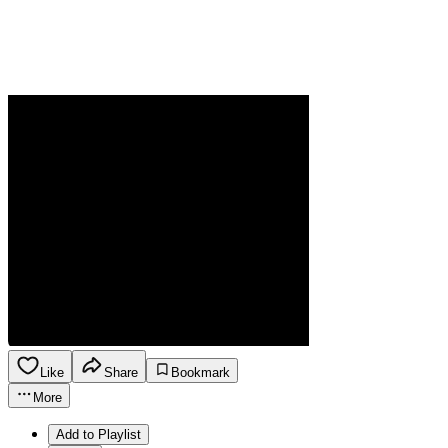
Like
Share
Bookmark
More
Add to Playlist