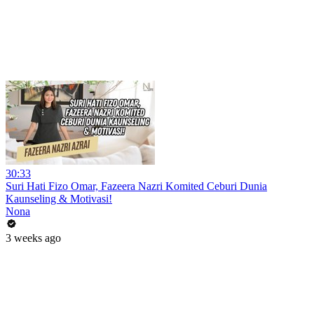
30:33
Suri Hati Fizo Omar, Fazeera Nazri Komited Ceburi Dunia
Kaunseling & Motivasi!
Nona
3 weeks ago