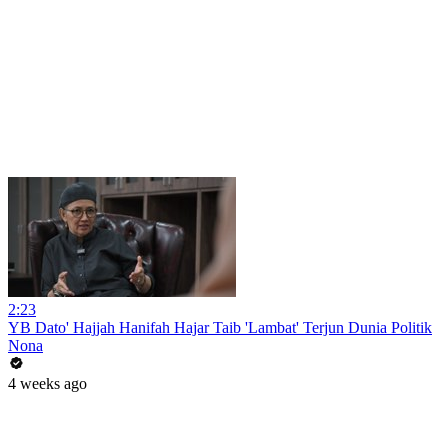
2:23
YB Dato' Hajjah Hanifah Hajar Taib 'Lambat' Terjun Dunia Politik
Nona
4 weeks ago