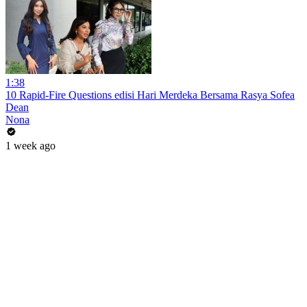
1:38
10 Rapid-Fire Questions edisi Hari Merdeka Bersama Rasya Sofea
Dean
Nona
1 week ago