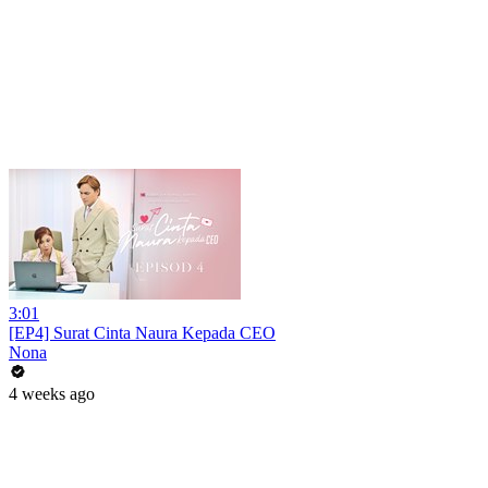
3:01
[EP4] Surat Cinta Naura Kepada CEO
Nona
4 weeks ago