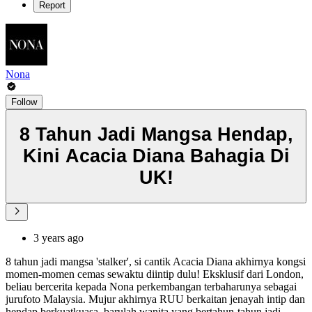
Report
Nona
Follow
8 Tahun Jadi Mangsa Hendap,
Kini Acacia Diana Bahagia Di
UK!
3 years ago
8 tahun jadi mangsa 'stalker', si cantik Acacia Diana akhirnya kongsi
momen-momen cemas sewaktu diintip dulu! Eksklusif dari London,
beliau bercerita kepada Nona perkembangan terbaharunya sebagai
jurufoto Malaysia. Mujur akhirnya RUU berkaitan jenayah intip dan
hendap berkuatkuasa, barulah wanita yang bertahun-tahun jadi