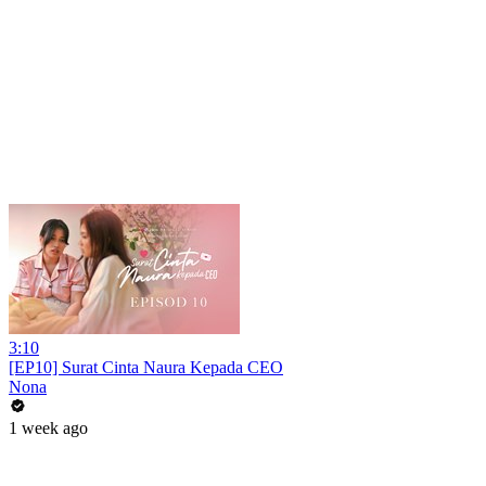
3:10
[EP10] Surat Cinta Naura Kepada CEO
Nona
1 week ago