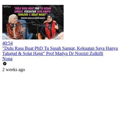
40:54
"Dulu Rasa Buat PhD Tu Susah Sangat, Kekuatan Saya Hanya
Tahajud & Solat Hajat" Prof Madya Dr Norzizi Zulkifli
Nona
2 weeks ago