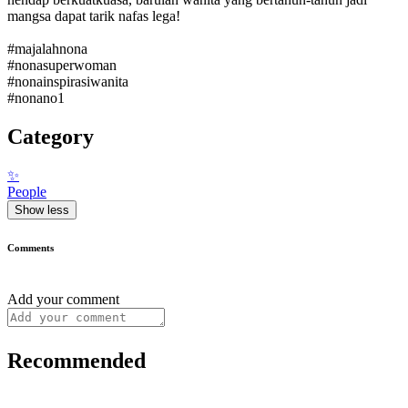
mangsa dapat tarik nafas lega!
#majalahnona
#nonasuperwoman
#nonainspirasiwanita
#nonano1
Category
✨
People
Show less
Comments
Add your comment
Recommended