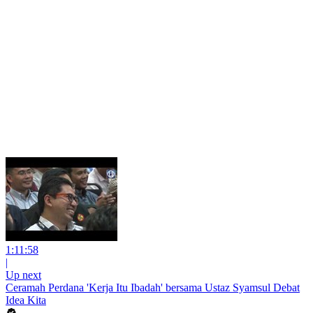
1:11:58
|
Up next
Ceramah Perdana 'Kerja Itu Ibadah' bersama Ustaz Syamsul Debat
Idea Kita