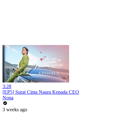
3:28
[EP5] Surat Cinta Naura Kepada CEO
Nona
3 weeks ago