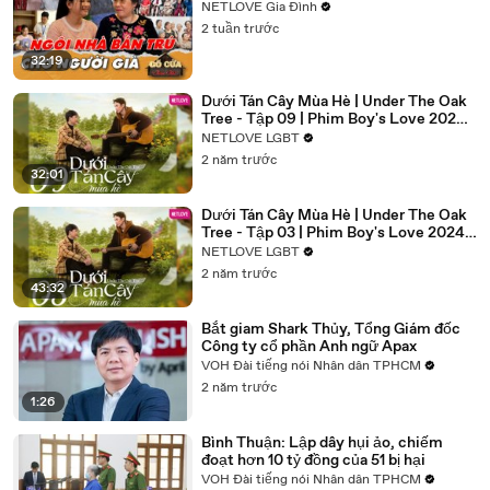
NETLOVE Gia Đình
2 tuần trước
32:19
Dưới Tán Cây Mùa Hè | Under The Oak
Tree - Tập 09 | Phim Boy's Love 2024 |
Đức Huy, Vương Huy, Như Thủy
NETLOVE LGBT
2 năm trước
32:01
Dưới Tán Cây Mùa Hè | Under The Oak
Tree - Tập 03 | Phim Boy's Love 2024 |
Đức Huy, Vương Huy, Như Thủy
NETLOVE LGBT
2 năm trước
43:32
Bắt giam Shark Thủy, Tổng Giám đốc
Công ty cổ phần Anh ngữ Apax
VOH Đài tiếng nói Nhân dân TPHCM
2 năm trước
1:26
Bình Thuận: Lập dây hụi ảo, chiếm
đoạt hơn 10 tỷ đồng của 51 bị hại
VOH Đài tiếng nói Nhân dân TPHCM