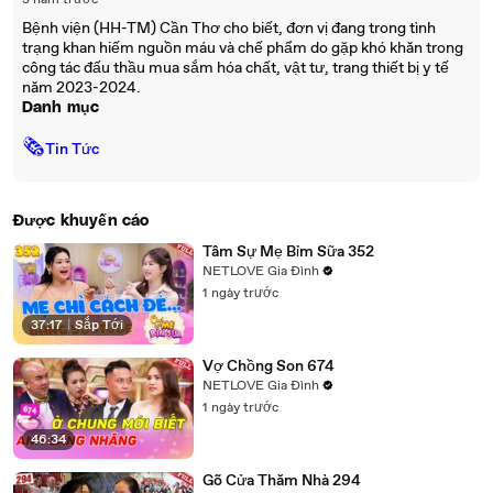
3 năm trước
Bệnh viện (HH-TM) Cần Thơ cho biết, đơn vị đang trong tình
trạng khan hiếm nguồn máu và chế phẩm do gặp khó khăn trong
công tác đấu thầu mua sắm hóa chất, vật tư, trang thiết bị y tế
năm 2023-2024.
Danh mục
🗞
Tin Tức
Được khuyến cáo
Tâm Sự Mẹ Bỉm Sữa 352
NETLOVE Gia Đình
1 ngày trước
37:17
|
Sắp Tới
Vợ Chồng Son 674
NETLOVE Gia Đình
1 ngày trước
46:34
Gõ Cửa Thăm Nhà 294