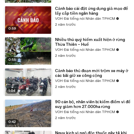
Cảnh báo cài đặt ứng dụng giả mạo để
lấy cắp tiền ngân hàng
VOH Đài tiếng nói Nhân dân TPHCM
2 năm trước
0:59
Nhiều thú quý hiếm xuất hiện ở rừng
Thừa Thiên – Huế
VOH Đài tiếng nói Nhân dân TPHCM
2 năm trước
0:55
Cảnh báo thủ đoạn mới trộm xe máy ở
các bãi giữ xe công cộng
VOH Đài tiếng nói Nhân dân TPHCM
2 năm trước
1:04
90 cán bộ, nhân viên bị kiểm điểm vì để
suy giảm hơn 27.000ha rừng
VOH Đài tiếng nói Nhân dân TPHCM
2 năm trước
0:42
Nguy kịch vì ngộ độc thuốc gây tê khi