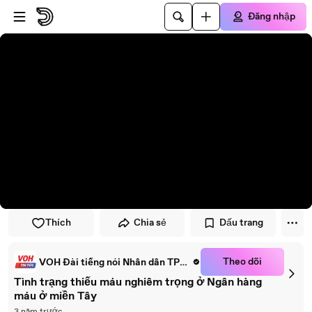
Đi đến trình phát
Đi đến nội dung chính
Đăng nhập
Thích
Chia sẻ
Dấu trang
Theo dõi
VOH Đài tiếng nói Nhân dân TPHCM
Tình trạng thiếu máu nghiêm trọng ở Ngân hàng
máu ở miền Tây