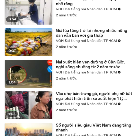
nhổ răng
VOH Đài tiếng nói Nhân dân TPHCM
2 năm trước
0:54
Giá lúa tăng trở lại nhưng nhiều nông
dân vẫn bán với giá thấp
VOH Đài tiếng nói Nhân dân TPHCM
2 năm trước
0:37
Nai xuất hiện ven đường ở Cần Giờ,
nghi sổng chuồng từ 2 năm trước
VOH Đài tiếng nói Nhân dân TPHCM
2 năm trước
1:04
Vào chợ bán trứng gà, người phụ nữ bất
ngờ phát hiện trên xe xuất hiện 1 tỷ
đồng
VOH Đài tiếng nói Nhân dân TPHCM
2 năm trước
1:05
Số người siêu giàu Việt Nam đang tăng
nhanh
VOH Đài tiếng nói Nhân dân TPHCM