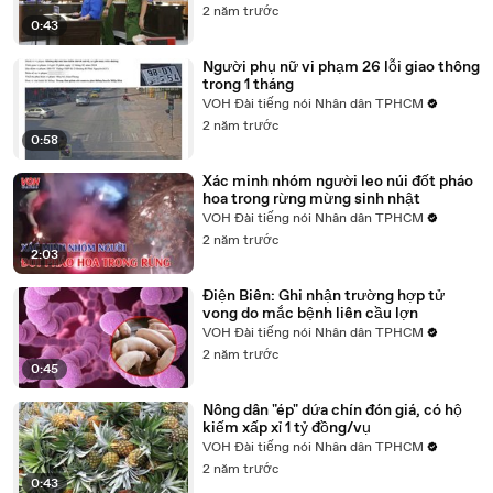
2 năm trước
0:43
Người phụ nữ vi phạm 26 lỗi giao thông
trong 1 tháng
VOH Đài tiếng nói Nhân dân TPHCM
2 năm trước
0:58
Xác minh nhóm người leo núi đốt pháo
hoa trong rừng mừng sinh nhật
VOH Đài tiếng nói Nhân dân TPHCM
2 năm trước
2:03
Điện Biên: Ghi nhận trường hợp tử
vong do mắc bệnh liên cầu lợn
VOH Đài tiếng nói Nhân dân TPHCM
2 năm trước
0:45
Nông dân "ép" dứa chín đón giá, có hộ
kiếm xấp xỉ 1 tỷ đồng/vụ
VOH Đài tiếng nói Nhân dân TPHCM
2 năm trước
0:43