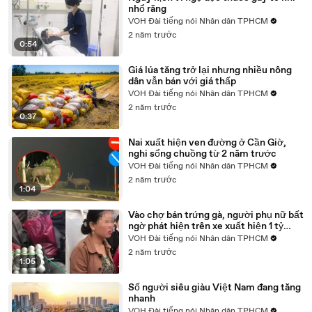
nhổ răng
VOH Đài tiếng nói Nhân dân TPHCM
2 năm trước
0:54
Giá lúa tăng trở lại nhưng nhiều nông
dân vẫn bán với giá thấp
VOH Đài tiếng nói Nhân dân TPHCM
2 năm trước
0:37
Nai xuất hiện ven đường ở Cần Giờ,
nghi sổng chuồng từ 2 năm trước
VOH Đài tiếng nói Nhân dân TPHCM
2 năm trước
1:04
Vào chợ bán trứng gà, người phụ nữ bất
ngờ phát hiện trên xe xuất hiện 1 tỷ
đồng
VOH Đài tiếng nói Nhân dân TPHCM
2 năm trước
1:05
Số người siêu giàu Việt Nam đang tăng
nhanh
VOH Đài tiếng nói Nhân dân TPHCM