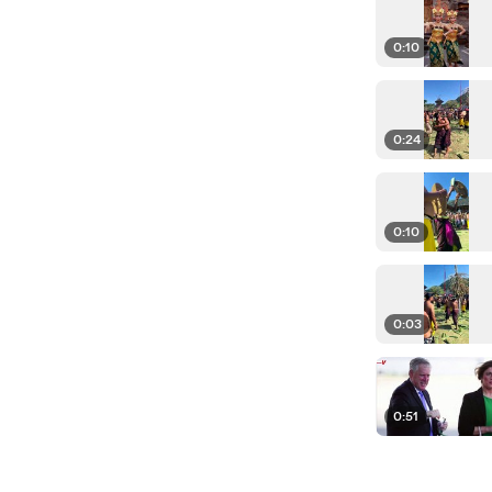
0:10
0:24
0:10
0:03
0:51