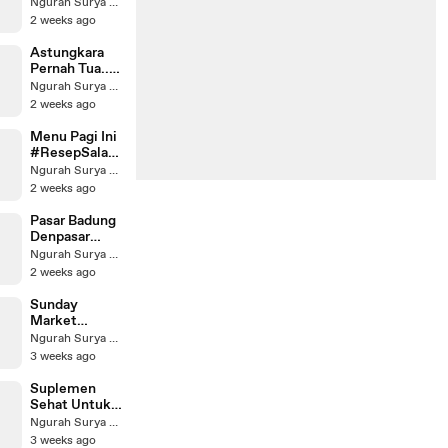
International
Ngurah Surya Kusuma
ival
Kite Festival
2 weeks ago
#LayangLaya
2026 ​
ngBali
#RareAngon
Astungkara
#TradisiBali
#BaliKiteFest
Pernah Tua...
#LayanganJan
ival
#AksariVillaU
Ngurah Surya Kusuma
ggan
#LayangLaya
bud
2 weeks ago
ngBali
#UbudVilla
#TradisiBali
#BaliHoneym
Menu Pagi Ini
#LayanganJan
oon #VillaBali
#ResepSalad
ggan
#ExploreBali
#SaladSayur
Ngurah Surya Kusuma
#MenuDiet
2 weeks ago
#SaladBuah
#MakananSeh
Pasar Badung
at
Denpasar
Bali...
Ngurah Surya Kusuma
#PasarBadung
2 weeks ago
#KulinerBali
#WisataBali
Sunday
#DenpasarHar
Market
iIni
KUDETA
Ngurah Surya Kusuma
#ExploreBali
Beach Club
3 weeks ago
Seminyak Bali
#KuDeTa
Suplemen
#SundayMark
Sehat Untuk
et
Bulu Dan Kulit
Ngurah Surya Kusuma
#SeminyakBe
Anabul | Dr.
3 weeks ago