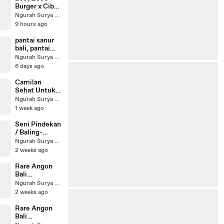
Burger x Cibo
Pasta House
Ngurah Surya Kusuma
Sanur Bali
9 hours ago
#2080Burger
#CiboPasta
pantai sanur
#BurgerHous
bali, pantai
e #Sanur
sanur sunrise,
Ngurah Surya Kusuma
#Bali
wisata pantai
6 days ago
sanur,
keindahan
Camilan
pantai sanur,
Sehat Untuk
sanur beach
Anabul
Ngurah Surya Kusuma
bali
1 week ago
#PantaiSanur
#SanurBeach
Seni Pindekan
#WisataBali
/ Baling-
#SunriseSanu
Baling Bambu
Ngurah Surya Kusuma
r #ExploreBali
Tradisional
2 weeks ago
Bali...
#Pindekan
Rare Angon
#PindekanBal
Bali
i #TradisiBali
International
Ngurah Surya Kusuma
#SuaraPindek
Kite Festival
2 weeks ago
an
23-26 Juli
#BudayaBali
2026 ​
Rare Angon
#RareAngon
Bali
#BaliKiteFest