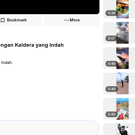
0:35
Bookmark
More
0:17
engan Kaldera yang Indah
 Indah.
0:45
0:40
2:40