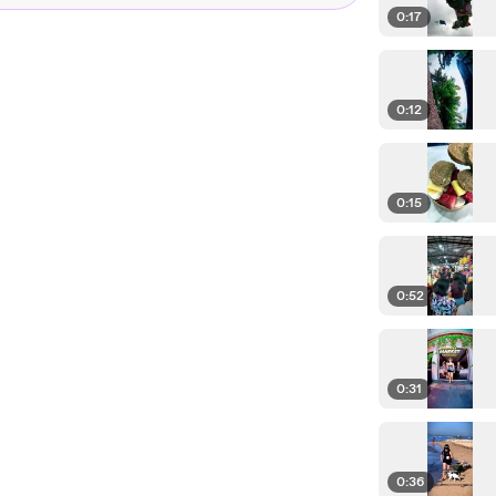
0:17
0:12
0:15
0:52
0:31
0:36