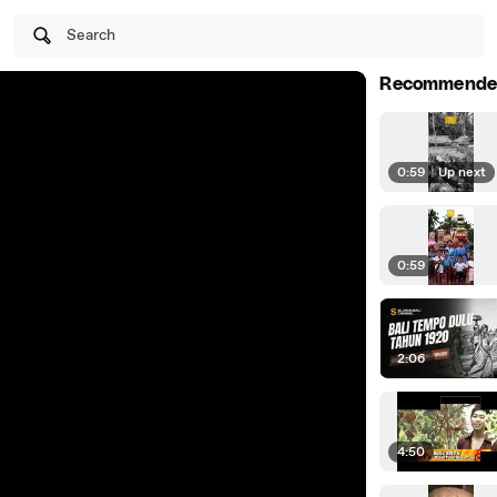
Search
Recommende
0:59
|
Up next
0:59
2:06
4:50