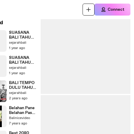
Connect
d
SUASANA
BALI TAHUN
1932
sejarahbali
1 year ago
SUASANA
BALI TAHUN
1990
sejarahbali
1 year ago
BALI TEMPO
DULU TAHUN
1920
sejarahbali
2 years ago
Belahan Pane
Belahan Paso
Dedek BRTV
Balinicevideo
7 years ago
Best 2080