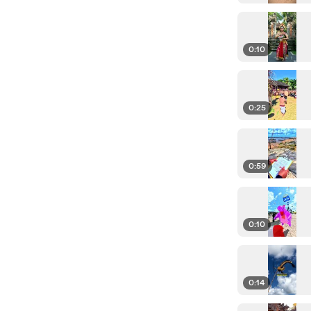
0:10
0:25
0:59
0:10
0:14