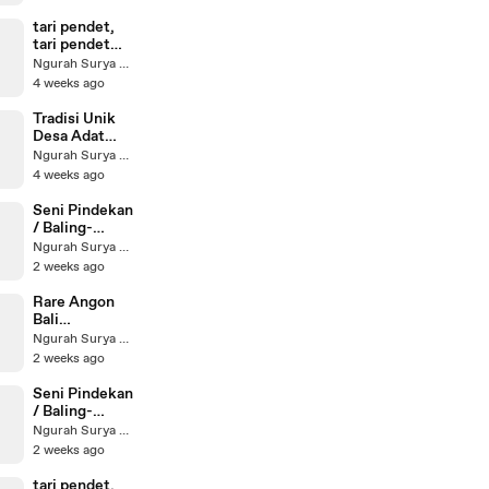
achClub
Shiba Silky
#BeachClub
Fur
tari pendet,
#Bali
tari pendet
bali, penari
Ngurah Surya Kusuma
bali, penari
4 weeks ago
bali cantik,
tarian bali,
Tradisi Unik
budaya bali,
Desa Adat
kesenian bali,
Tenganan
Ngurah Surya Kusuma
tari tradisional
Dauh Tukad
4 weeks ago
indonesia,
Karangasem
tarian
Bali
Seni Pindekan
penyambutan
#PerangPand
/ Baling-
bali, gerak tari
an
Baling Bambu
Ngurah Surya Kusuma
pendet,
#MekareKare
Tradisional
2 weeks ago
pakaian adat
#BudayaBali
Bali...
bali, jegeg bali
#ExploreBali
#Pindekan
Rare Angon
​#TariPendet
#BaliAga
#PindekanBal
Bali
#Bali
i #TradisiBali
International
Ngurah Surya Kusuma
#BudayaBali
#SuaraPindek
Kite Festival
#TariTradision
2 weeks ago
an
23-26 Juli
al
#BudayaBali
2026 ​
Seni Pindekan
#RareAngon
/ Baling-
#BaliKiteFest
Baling Bambu
Ngurah Surya Kusuma
ival
Tradisional
2 weeks ago
#LayangLaya
Bali...
ngBali
#Pindekan
tari pendet,