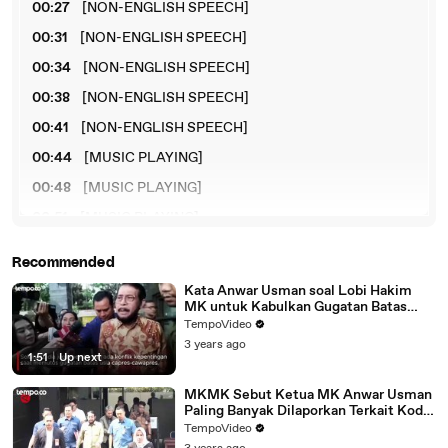
00:27
[NON-ENGLISH SPEECH]
00:31
[NON-ENGLISH SPEECH]
00:34
[NON-ENGLISH SPEECH]
00:38
[NON-ENGLISH SPEECH]
00:41
[NON-ENGLISH SPEECH]
00:44
[MUSIC PLAYING]
00:48
[MUSIC PLAYING]
00:51
[MUSIC PLAYING]
00:55
[MUSIC PLAYING]
Recommended
00:58
[MUSIC PLAYING]
Kata Anwar Usman soal Lobi Hakim
MK untuk Kabulkan Gugatan Batas
01:02
[MUSIC PLAYING]
Usia Capres-Cawapres
TempoVideo
01:05
[BLANK_AUDIO]
3 years ago
1:51
|
Up next
MKMK Sebut Ketua MK Anwar Usman
Paling Banyak Dilaporkan Terkait Kode
Etik
TempoVideo