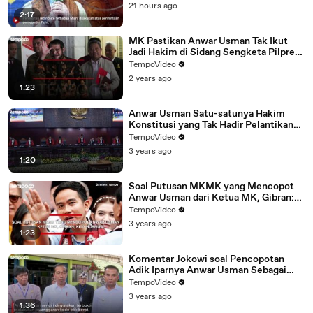
21 hours ago
2:17
MK Pastikan Anwar Usman Tak Ikut
Jadi Hakim di Sidang Sengketa Pilpres
2024
TempoVideo
2 years ago
1:23
Anwar Usman Satu-satunya Hakim
Konstitusi yang Tak Hadir Pelantikan
Ketua MK Suhartoyo
TempoVideo
3 years ago
1:20
Soal Putusan MKMK yang Mencopot
Anwar Usman dari Ketua MK, Gibran:
Kita Hormati
TempoVideo
3 years ago
1:23
Komentar Jokowi soal Pencopotan
Adik Iparnya Anwar Usman Sebagai
Ketua MK
TempoVideo
3 years ago
1:36