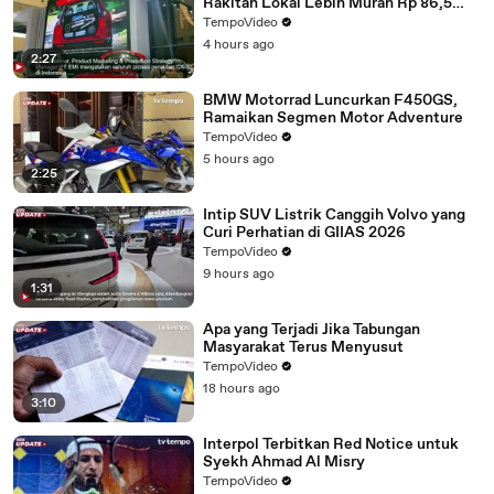
Rakitan Lokal Lebih Murah Rp 86,5
Juta
TempoVideo
4 hours ago
2:27
BMW Motorrad Luncurkan F450GS,
Ramaikan Segmen Motor Adventure
TempoVideo
5 hours ago
2:25
Intip SUV Listrik Canggih Volvo yang
Curi Perhatian di GIIAS 2026
TempoVideo
9 hours ago
1:31
Apa yang Terjadi Jika Tabungan
Masyarakat Terus Menyusut
TempoVideo
18 hours ago
3:10
Interpol Terbitkan Red Notice untuk
Syekh Ahmad Al Misry
TempoVideo