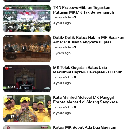
TKN Prabowo-Gibran Tegaskan
Putusan MKMK Tak Berpengaruh
TempoVideo
3 years ago
2:04
Detik-Detik Ketua Hakim MK Bacakan
Amar Putusan Sengketa Pilpres
TempoVideo
7 years ago
1:44
MK Tolak Gugatan Batas Usia
Maksimal Capres-Cawapres 70 Tahun,
Prabowo Tetap Bisa Maju
TempoVideo
3 years ago
0:58
Kata Mahfud Md soal MK Panggil
Empat Menteri di Sidang Sengketa
Pilpres
TempoVideo
2 years ago
1:37
Ketua MK Sebut Ada Dua Gugatan