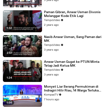
3 years ago
2:32
Paman Gibran, Anwar Usman Divonis
Melanggar Kode Etik Lagi
TempoVideo
2 years ago
1:32
Nasib Anwar Usman, Sang Paman dari
MK
TempoVideo
3 years ago
2:57
Anwar Usman Gugat ke PTUN Minta
Tetap Jadi Ketua MK
TempoVideo
3 years ago
1:24
Monyet Liar Serang Permukiman di
Indragiri Hilir Riau, 14 Warga Terluka
dalam Sepekan | KOMPAS MALAM
KompasTV
7 hours ago
1:56