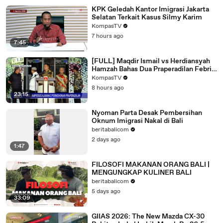
KPK Geledah Kantor Imigrasi Jakarta
Selatan Terkait Kasus Silmy Karim
KompasTV
7 hours ago
7:45
[FULL] Maqdir Ismail vs Herdiansyah
Hamzah Bahas Dua Praperadilan Febrie
Adriansyah | SAPA MALAM
KompasTV
8 hours ago
23:15
Nyoman Parta Desak Pembersihan
Oknum Imigrasi Nakal di Bali
beritabalicom
2 days ago
1:47
FILOSOFI MAKANAN ORANG BALI |
MENGUNGKAP KULINER BALI
beritabalicom
5 days ago
33:09
GIIAS 2026: The New Mazda CX-30