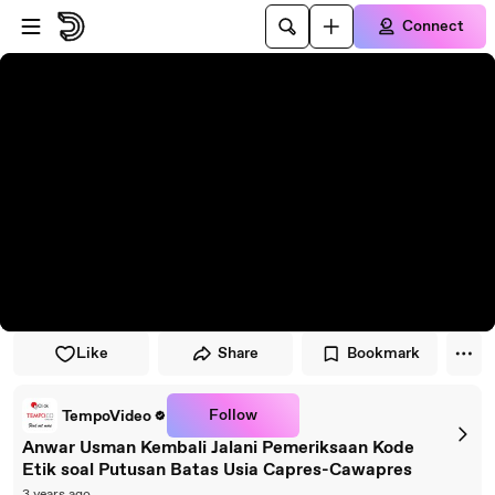
Skip to player
Skip to main content
Connect
Like
Share
Bookmark
Follow
TempoVideo
Anwar Usman Kembali Jalani Pemeriksaan Kode
Etik soal Putusan Batas Usia Capres-Cawapres