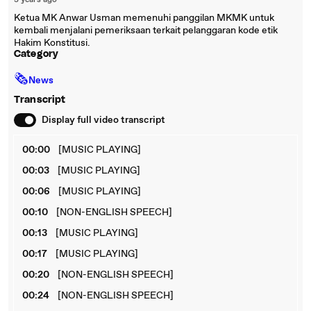
3 years ago
Ketua MK Anwar Usman memenuhi panggilan MKMK untuk
kembali menjalani pemeriksaan terkait pelanggaran kode etik
Hakim Konstitusi.
Category
🗞
News
Transcript
Display full video transcript
00:00
[MUSIC PLAYING]
00:03
[MUSIC PLAYING]
00:06
[MUSIC PLAYING]
00:10
[NON-ENGLISH SPEECH]
00:13
[MUSIC PLAYING]
00:17
[MUSIC PLAYING]
00:20
[NON-ENGLISH SPEECH]
00:24
[NON-ENGLISH SPEECH]