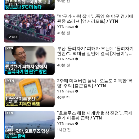
40분 전
14:48
"야구가 사람 잡네"...폭염 속 야구 경기에
관중 쓰러져 [앵커리포트] / YTN
YTN news
40분 전
2:00
부산 '돌려차기' 피해자 오는데 "돌려차기
한번?"…역대급 실언에 결국 [지금이뉴스]
/ YTN
YTN news
40분 전
1:42
2주째 미쳐버린 날씨…오늘도 지독한 '폭
염' 주의 [출근길픽] / YTN
YTN news
46분 전
21:19
"호르무즈 해협 재개방 협상 진전"...국제
유가 이틀째 급락 / YTN
YTN news
1시간 전
4:11