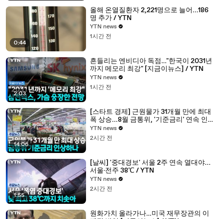
올해 온열질환자 2,221명으로 늘어...186
명 추가 / YTN
YTN news
1시간 전
0:44
흔들리는 엔비디아 독점…"한국이 2031년
까지 메모리 최강" [지금이뉴스] / YTN
YTN news
1시간 전
2:03
[스타트 경제] 근원물가 31개월 만에 최대
폭 상승...8월 금통위, '기준금리' 연속 인
상하나 / YTN
YTN news
2시간 전
14:06
[날씨] '중대경보' 서울 2주 연속 열대야...
서울·전주 38℃ / YTN
YTN news
2시간 전
1:55
원화가치 올라가나…미국 재무장관의 이