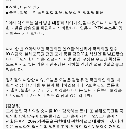
3년 전
■ 진행 : 이광연 앵커
■ 출연 : 김영우 전 국민의힘 의원, 박원석 전 정의당 의원
* 아래 텍스트는 실제 방송 내용과 차이가 있을 수 있으니 보다 정확
한 내용은 방송으로 확인하시기 바랍니다. 인용 시 [YTN 뉴스큐] 명
시해주시기 바랍니다.
다시 한 번 요약해보면 국민의힘 인요한 혁신위가 국회의원 정수
10% 감축, 불체포특권 전면 포기 등을 담은 '2호 혁신안'을 발표했습
니다. 국민의힘이 띄운 '김포시의 서울 편입' 구상은 수도권 확장론
으로 번지고 있는 가운데 민주당은 '지하철 연장안'으로 맞불을 놓고
있습니다.
정치권의 다양한 이슈, 오늘은 오늘은 김영우 전 국민의힘 의원, 박
원석 전 정의당 의원 두 분과 함께하겠습니다. 2호 혁신안. 물론 험
지 출마, 불출마가 가장 궁금하겠습니다마는 일단 내용부터 보겠습
니다. 크게 네 가지인데 어떤 걸 담고 있는 겁니까?
[김영우]
크게 보면 국회의원 숫자를 10% 감축하는 문제. 또 불체포특권을 국
민의힘 당헌당규에 담는 문제죠. 그다음에 세비 삭감, 그다음에 의
정활동 하위 20% 의원들을 공천에서 원천적으로 배제하는 것. 이런
것은 공식화된 혁신위의 방안이고요. 인요한 혁신위원장이 개인적