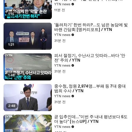
YTN
YTN news
11분 전
1:15
'돌려차기' 한번 하라?...도 넘은 농담에 빛
바랜 간담회 [앵커리포트] / YTN
YTN news
31분 전
1:21
피서 절정기, 수난사고 잇따라...바다 '안
전' 주의 / YTN
YTN news
31분 전
1:48
중수청, 정원 2,874명...부패 등 7대 중대
범죄 수사 / YTN
YTN news
31분 전
2:48
곧 입추인데..."이번 주 내내 평년보다 5도
더 높다" [뉴스UP] / YTN
YTN news