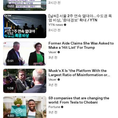
2시간 전
0:22
[날씨] 서울 2주 연속 열대야...수도권 폭
염 비상, '중대경보' 확대 / YTN
YTN news
2시간 전
1:32
Former Aide Claims She Was Asked to
Make a ‘Hit List’ For Trump
Veuer
3년 전
0:51
Musk’s X Is ‘the Platform With the
Largest Ratio of Misinformation or
Disinformation’ Amongst All Social
Veuer
Media Platforms
3년 전
1:08
59 companies that are changing the
world: From Tesla to Chobani
Fortune
3년 전
4:50