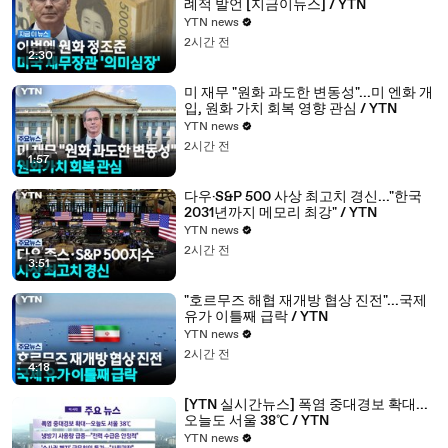
례적 발언 [지금이뉴스] / YTN
YTN news
2시간 전
2:30
미 재무 "원화 과도한 변동성"...미 엔화 개
입, 원화 가치 회복 영향 관심 / YTN
YTN news
2시간 전
1:57
다우·S&P 500 사상 최고치 경신..."한국
2031년까지 메모리 최강" / YTN
YTN news
2시간 전
3:51
"호르무즈 해협 재개방 협상 진전"...국제
유가 이틀째 급락 / YTN
YTN news
2시간 전
4:18
[YTN 실시간뉴스] 폭염 중대경보 확대...
오늘도 서울 38℃ / YTN
YTN news