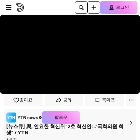
플레이어로 건너뛰기
본문으로 건너뛰기
로그인
좋아요
공유
북마크
팔로우
YTN news
[뉴스큐] 與, 인요한 혁신위 '2호 혁신안'..."국회의원 희
생" / YTN