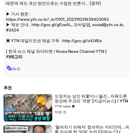
때문에 제도 개선 방안으로는 수많은 반론이... (중략)
▶ 기사 원문 :
https://www.ytn.co.kr/_ln/0101_202311031639403083
▶ 제보 안내 : http://goo.gl/gEvsAL, 모바일앱, social@ytn.co.kr,
#2424
▣ YTN 데일리모션 채널 구독 : http://goo.gl/oXJWJs
[ 한국 뉴스 채널 와이티엔 / Korea News Channel YTN ]
카테고리
🗞
뉴스
추천
도망치는 상인 뒤쫓더니 돌진…자폭드론
영상에 우크라 '격분' [지금이뉴스] / YTN
YTN news
10분 전
0:51
|
다음 순서
'돌려차기 피해자' 참석하는 자리인데...귀
를 의심케 한 '막말' 논란 [자막뉴스] /