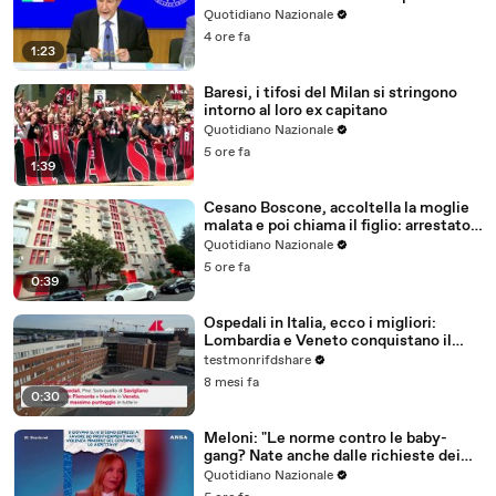
del sisma
Quotidiano Nazionale
4 ore fa
1:23
Baresi, i tifosi del Milan si stringono
intorno al loro ex capitano
Quotidiano Nazionale
5 ore fa
1:39
Cesano Boscone, accoltella la moglie
malata e poi chiama il figlio: arrestato
84enne
Quotidiano Nazionale
5 ore fa
0:39
Ospedali in Italia, ecco i migliori:
Lombardia e Veneto conquistano il
podio
testmonrifdshare
8 mesi fa
0:30
Meloni: "Le norme contro le baby-
gang? Nate anche dalle richieste dei
ragazzi"
Quotidiano Nazionale