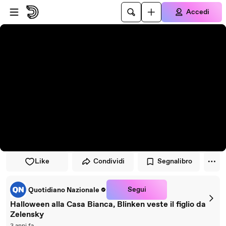
Vai al lettore
Passa al contenuto principale
Accedi
Like
Condividi
Segnalibro
Segui
Quotidiano Nazionale
Halloween alla Casa Bianca, Blinken veste il figlio da
Zelensky