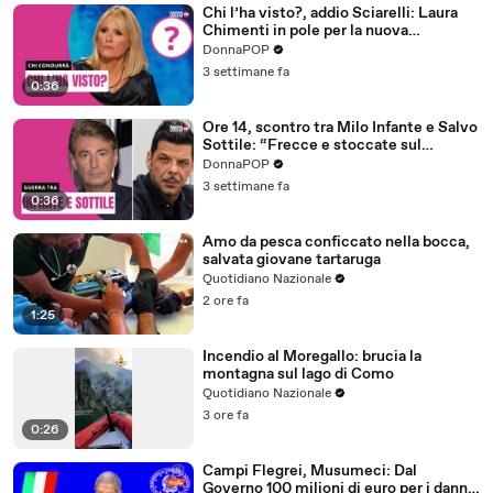
Chi l’ha visto?, addio Sciarelli: Laura
Chimenti in pole per la nuova
conduzione
DonnaPOP
3 settimane fa
0:36
Ore 14, scontro tra Milo Infante e Salvo
Sottile: “Frecce e stoccate sul
passaggio di testimone”
DonnaPOP
3 settimane fa
0:36
Amo da pesca conficcato nella bocca,
salvata giovane tartaruga
Quotidiano Nazionale
2 ore fa
1:25
Incendio al Moregallo: brucia la
montagna sul lago di Como
Quotidiano Nazionale
3 ore fa
0:26
Campi Flegrei, Musumeci: Dal
Governo 100 milioni di euro per i danni