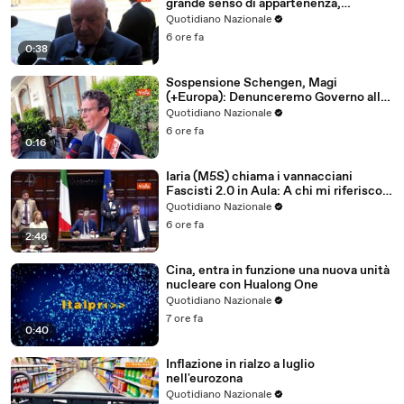
grande senso di appartenenza,
esempio per nostri giovani calciatori
Quotidiano Nazionale
6 ore fa
0:38
Sospensione Schengen, Magi
(+Europa): Denunceremo Governo alla
Commissione Europea
Quotidiano Nazionale
6 ore fa
0:16
Iaria (M5S) chiama i vannacciani
Fascisti 2.0 in Aula: A chi mi riferisco?
In generale al Generale
Quotidiano Nazionale
6 ore fa
2:46
Cina, entra in funzione una nuova unità
nucleare con Hualong One
Quotidiano Nazionale
7 ore fa
0:40
Inflazione in rialzo a luglio
nell'eurozona
Quotidiano Nazionale