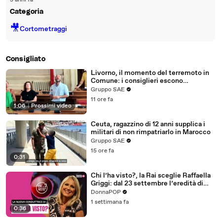
3 anni fa
Categoria
🎥
Cortometraggi
Consigliato
Livorno, il momento del terremoto in
Comune: i consiglieri escono
dall'edificio - "State calmi, niente
Gruppo SAE
panico"
11 ore fa
1:06
|
Prossimi video
Ceuta, ragazzino di 12 anni supplica i
militari di non rimpatriarlo in Marocco
Gruppo SAE
15 ore fa
0:31
Chi l’ha visto?, la Rai sceglie Raffaella
Griggi: dal 23 settembre l’eredità di
Federica Sciarelli
DonnaPOP
1 settimana fa
0:36