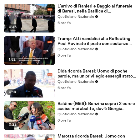
L'arrivo di Ranieri e Baggio al funerale
di Baresi, nella Basilica di
Sant'Ambrogio a Milano
Quotidiano Nazionale
6 ore fa
0:46
Trump: Atti vandalici alla Reflecting
Pool Rovinato il prato con sostanze
chimiche
Quotidiano Nazionale
6 ore fa
1:52
Dida ricorda Baresi: Uomo di poche
parole, ma un privilegio essergli stato
accanto
Quotidiano Nazionale
6 ore fa
0:18
Baldino (M5S): Benzina sopra i 2 euro e
accise mai abolite, dov'è Giorgia
Meloni?
Quotidiano Nazionale
6 ore fa
0:22
Marotta ricorda Baresi: Uomo con