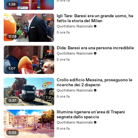
5 ore fa
1:39
Igli Tare: Baresi era un grande uomo, ha
fatto la storia del Milan
Quotidiano Nazionale
5 ore fa
0:28
Dida: Baresi era una persona incredibile
Quotidiano Nazionale
5 ore fa
1:07
Crollo edificio Messina, proseguono le
ricerche dei 2 dispersi
Quotidiano Nazionale
5 ore fa
0:37
Illumina rigenera un'area di Trapani
segnata dallo spaccio
Quotidiano Nazionale
6 ore fa
0:52