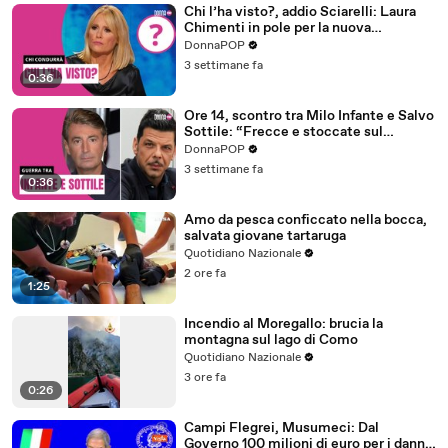
Chi l’ha visto?, addio Sciarelli: Laura
Chimenti in pole per la nuova
conduzione
DonnaPOP
3 settimane fa
0:36
Ore 14, scontro tra Milo Infante e Salvo
Sottile: “Frecce e stoccate sul
passaggio di testimone”
DonnaPOP
3 settimane fa
0:36
Amo da pesca conficcato nella bocca,
salvata giovane tartaruga
Quotidiano Nazionale
2 ore fa
1:25
Incendio al Moregallo: brucia la
montagna sul lago di Como
Quotidiano Nazionale
3 ore fa
0:26
Campi Flegrei, Musumeci: Dal
Governo 100 milioni di euro per i danni