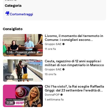
3 anni fa
Categoria
🎥
Cortometraggi
Consigliato
Livorno, il momento del terremoto in
Comune: i consiglieri escono
dall'edificio - "State calmi, niente
Gruppo SAE
panico"
11 ore fa
1:06
|
Prossimi video
Ceuta, ragazzino di 12 anni supplica i
militari di non rimpatriarlo in Marocco
Gruppo SAE
15 ore fa
0:31
Chi l’ha visto?, la Rai sceglie Raffaella
Griggi: dal 23 settembre l’eredità di
Federica Sciarelli
DonnaPOP
1 settimana fa
0:36