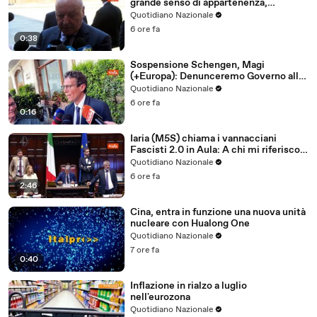
grande senso di appartenenza,
esempio per nostri giovani calciatori
Quotidiano Nazionale
6 ore fa
0:38
Sospensione Schengen, Magi
(+Europa): Denunceremo Governo alla
Commissione Europea
Quotidiano Nazionale
6 ore fa
0:16
Iaria (M5S) chiama i vannacciani
Fascisti 2.0 in Aula: A chi mi riferisco?
In generale al Generale
Quotidiano Nazionale
6 ore fa
2:46
Cina, entra in funzione una nuova unità
nucleare con Hualong One
Quotidiano Nazionale
7 ore fa
0:40
Inflazione in rialzo a luglio
nell'eurozona
Quotidiano Nazionale