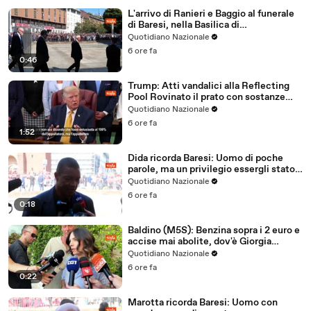
L'arrivo di Ranieri e Baggio al funerale
di Baresi, nella Basilica di
Sant'Ambrogio a Milano
Quotidiano Nazionale
6 ore fa
0:46
Trump: Atti vandalici alla Reflecting
Pool Rovinato il prato con sostanze
chimiche
Quotidiano Nazionale
6 ore fa
1:52
Dida ricorda Baresi: Uomo di poche
parole, ma un privilegio essergli stato
accanto
Quotidiano Nazionale
6 ore fa
0:18
Baldino (M5S): Benzina sopra i 2 euro e
accise mai abolite, dov'è Giorgia
Meloni?
Quotidiano Nazionale
6 ore fa
0:22
Marotta ricorda Baresi: Uomo con