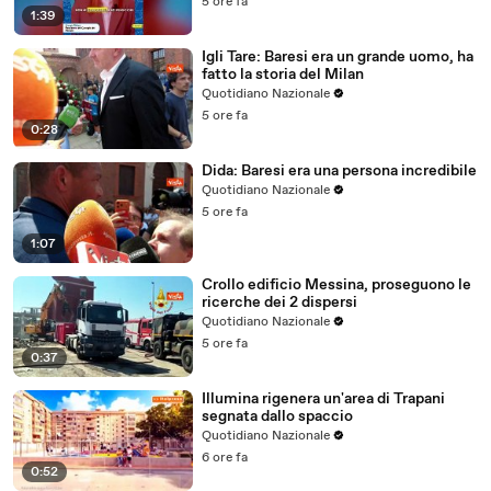
5 ore fa
1:39
Igli Tare: Baresi era un grande uomo, ha
fatto la storia del Milan
Quotidiano Nazionale
5 ore fa
0:28
Dida: Baresi era una persona incredibile
Quotidiano Nazionale
5 ore fa
1:07
Crollo edificio Messina, proseguono le
ricerche dei 2 dispersi
Quotidiano Nazionale
5 ore fa
0:37
Illumina rigenera un'area di Trapani
segnata dallo spaccio
Quotidiano Nazionale
6 ore fa
0:52