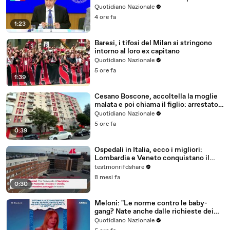
del sisma
Quotidiano Nazionale
4 ore fa
1:23
Baresi, i tifosi del Milan si stringono
intorno al loro ex capitano
Quotidiano Nazionale
5 ore fa
1:39
Cesano Boscone, accoltella la moglie
malata e poi chiama il figlio: arrestato
84enne
Quotidiano Nazionale
5 ore fa
0:39
Ospedali in Italia, ecco i migliori:
Lombardia e Veneto conquistano il
podio
testmonrifdshare
8 mesi fa
0:30
Meloni: "Le norme contro le baby-
gang? Nate anche dalle richieste dei
ragazzi"
Quotidiano Nazionale