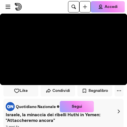
Vai al lettore
Passa al contenuto principale
Accedi
Like
Condividi
Segnalibro
Segui
Quotidiano Nazionale
Israele, la minaccia dei ribelli Huthi in Yemen:
"Attaccheremo ancora"