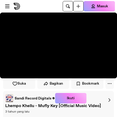
Lewati ke pemutar
Lewatkan ke konten utama
Masuk
Suka
Bagikan
Bookmark
Ikuti
Sandi Record Digitals
Lhempo Khellu - Mufly Key [Official Music Video]
3 tahun yang lalu