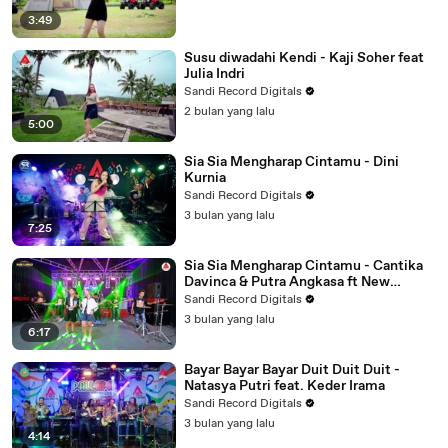
3:49
Susu diwadahi Kendi - Kaji Soher feat
Julia Indri
Sandi Record Digitals
2 bulan yang lalu
5:00
Sia Sia Mengharap Cintamu - Dini
Kurnia
Sandi Record Digitals
3 bulan yang lalu
7:25
Sia Sia Mengharap Cintamu - Cantika
Davinca & Putra Angkasa ft New
Pallapa
Sandi Record Digitals
3 bulan yang lalu
6:17
Bayar Bayar Bayar Duit Duit Duit -
Natasya Putri feat. Keder Irama
Sandi Record Digitals
3 bulan yang lalu
4:14