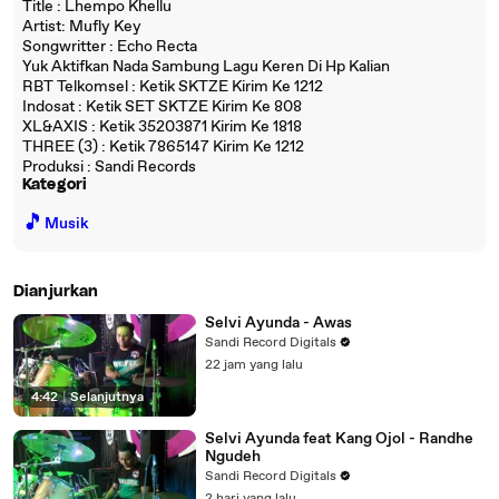
Title : Lhempo Khellu
Artist: Mufly Key
Songwritter : Echo Recta
Yuk Aktifkan Nada Sambung Lagu Keren Di Hp Kalian
RBT Telkomsel : Ketik SKTZE Kirim Ke 1212
Indosat : Ketik SET SKTZE Kirim Ke 808
XL&AXIS : Ketik 35203871 Kirim Ke 1818
THREE (3) : Ketik 7865147 Kirim Ke 1212
Produksi : Sandi Records
Kategori
🎵
Musik
Dianjurkan
Selvi Ayunda - Awas
Sandi Record Digitals
22 jam yang lalu
4:42
|
Selanjutnya
Selvi Ayunda feat Kang Ojol - Randhe
Ngudeh
Sandi Record Digitals