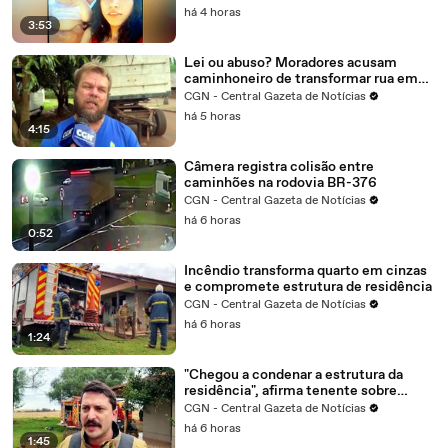
há 4 horas
3:53
Lei ou abuso? Moradores acusam
caminhoneiro de transformar rua em
garagem particular
CGN - Central Gazeta de Notícias
há 5 horas
4:15
Câmera registra colisão entre
caminhões na rodovia BR-376
CGN - Central Gazeta de Notícias
há 6 horas
0:52
Incêndio transforma quarto em cinzas
e compromete estrutura de residência
CGN - Central Gazeta de Notícias
há 6 horas
1:24
"Chegou a condenar a estrutura da
residência", afirma tenente sobre
incêndio em Cascavel
CGN - Central Gazeta de Notícias
há 6 horas
1:45