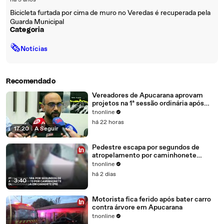
há 3 anos
Bicicleta furtada por cima de muro no Veredas é recuperada pela
Guarda Municipal
Categoria
🗞
Notícias
Recomendado
Vereadores de Apucarana aprovam
projetos na 1ª sessão ordinária após
recesso
tnonline
há 22 horas
17:20
|
A Seguir
Pedestre escapa por segundos de
atropelamento por caminhonete
desgovernada em Cianorte (PR)
tnonline
há 2 dias
3:40
Motorista fica ferido após bater carro
contra árvore em Apucarana
tnonline