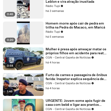
Leblon e vira atração inusitada
Rádio Tupi
há 3 semanas
0:45
Homem morre após cair de pedra em
trilha na Pedra do Macaco, em Maricá
Rádio Tupi
há 5 semanas
0:20
Mulher é presa após ameaçar matar os
próprios filhos em acidente para reatar
relacionamento
CGN - Central Gazeta de Notícias
há 4 horas
0:58
Furto de carnes e passageira de ônibus
ferida: Inspetor explica sequência de
ocorrências
CGN - Central Gazeta de Notícias
há 4 horas
1:46
URGENTE: Jovem some após fugir de
casa com bebê e ligar aos prantos
dizendo estar sendo violentada
CGN - Central Gazeta de Notícias