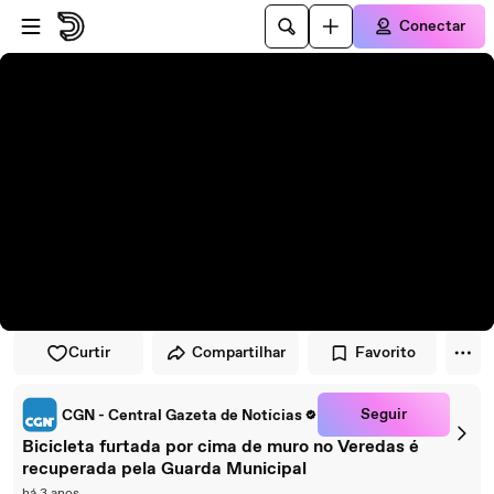
Pular para o player
Ir para o conteúdo principal
Conectar
Curtir
Compartilhar
Favorito
Seguir
CGN - Central Gazeta de Notícias
Bicicleta furtada por cima de muro no Veredas é
recuperada pela Guarda Municipal