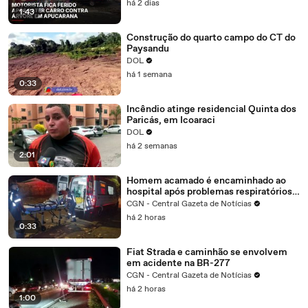
há 2 dias
1:43
Construção do quarto campo do CT do
Paysandu
DOL
há 1 semana
0:33
Incêndio atinge residencial Quinta dos
Paricás, em Icoaraci
DOL
há 2 semanas
2:01
Homem acamado é encaminhado ao
hospital após problemas respiratórios
em Cascavel
CGN - Central Gazeta de Notícias
há 2 horas
0:33
Fiat Strada e caminhão se envolvem
em acidente na BR-277
CGN - Central Gazeta de Notícias
há 2 horas
1:00