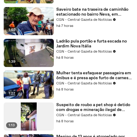
Saveiro bate na traseira de caminhão
estacionado no bairro Neva, em
Cascavel
CGN - Central Gazeta de Notícias
há 7 horas
1:02
Ladrão pula portão e furta escada no
Jardim Nova Itália
CGN - Central Gazeta de Notícias
há 8 horas
1:39
Mulher tenta esfaquear passageira em
ônibus e é presa após furto de carnes
em Cascavel
CGN - Central Gazeta de Notícias
há 8 horas
1:27
Suspeito de roubo a pet shop é detido
com drogas e mineração ilegal de
criptomoedas
CGN - Central Gazeta de Notícias
há 8 horas
1:13
Menino de 13 anos é atropelado por