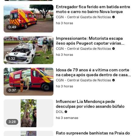
Entregador fica ferido em batida entre
moto e carro no bairro Nova Iorque
CGN - Central Gazeta de Notícias
há 3 horas
0:49
Impressionante: Motorista escapa
ileso após Peugeot capotar várias
vezes na BR-277, em Cascavel
CGN - Central Gazeta de Notícias
há 3 horas
1:32
Idosa de 79 anos é a vítima com corte
na cabeça após queda dentro de casa
no bairro Periolo
CGN - Central Gazeta de Notícias
há 3 horas
0:37
Influencer Lia Mendonça pede
desculpas por vídeo assando búfalo
DOL
há 3 semanas
3:28
Rato surpreende banhistas na Praia do