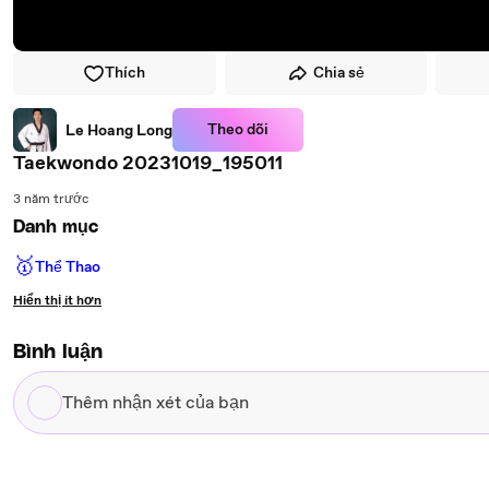
Thích
Chia sẻ
Theo dõi
Le Hoang Long
Taekwondo 20231019_195011
3 năm trước
Danh mục
🥇
Thể Thao
Hiển thị ít hơn
Bình luận
Thêm
nhận
xét
của
bạn