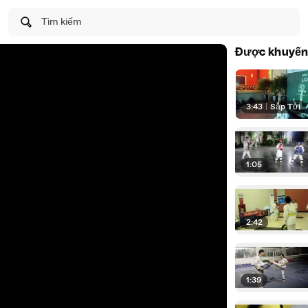
Tìm kiếm
Được khuyến
3:43
|
Sắp Tới
1:05
2:42
1:39