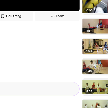
0:03
Dấu trang
Thêm
4:57
1:04
1:46
5:55