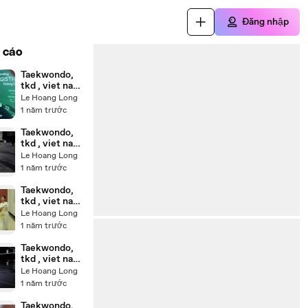
Đăng nhập
 cáo
Taekwondo,
tkd , viet nam
20250508_18
Le Hoang Long
4406
1 năm trước
Taekwondo,
tkd , viet nam
20250505_19
Le Hoang Long
5102
1 năm trước
Taekwondo,
tkd , viet nam
20250428_19
Le Hoang Long
0455
1 năm trước
Taekwondo,
tkd , viet nam
20250428_20
Le Hoang Long
0148
1 năm trước
Taekwondo,