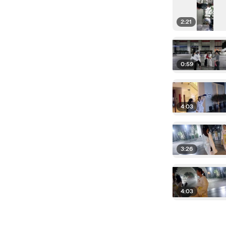
2:21
0:59
4:03
3:26
4:03