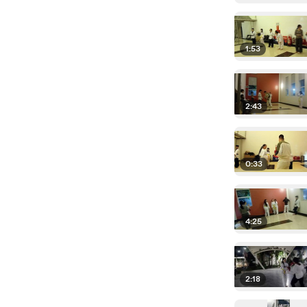
1:53
2:43
0:33
4:25
2:18