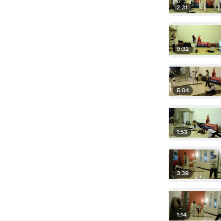
2:31
9:32
5:04
1:53
3:39
1:14