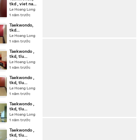
tkd , viet nam
20250428_20
Le Hoang Long
0332
1 năm trước
Taekwondo,
tkd
,20250327_19
Le Hoang Long
4553
1 năm trước
Taekwondo ,
tkd, tlu
20250210_193
Le Hoang Long
807
1 năm trước
Taekwondo ,
tkd, tlu
20250213_194
Le Hoang Long
138
1 năm trước
Taekwondo ,
tkd, tlu
20250220_19
Le Hoang Long
4646
1 năm trước
Taekwondo ,
tkd, tlu