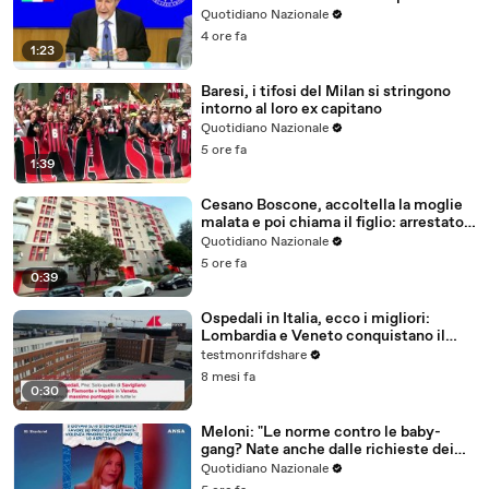
del sisma
Quotidiano Nazionale
4 ore fa
1:23
Baresi, i tifosi del Milan si stringono
intorno al loro ex capitano
Quotidiano Nazionale
5 ore fa
1:39
Cesano Boscone, accoltella la moglie
malata e poi chiama il figlio: arrestato
84enne
Quotidiano Nazionale
5 ore fa
0:39
Ospedali in Italia, ecco i migliori:
Lombardia e Veneto conquistano il
podio
testmonrifdshare
8 mesi fa
0:30
Meloni: "Le norme contro le baby-
gang? Nate anche dalle richieste dei
ragazzi"
Quotidiano Nazionale