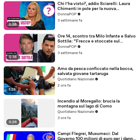
Chi l’ha visto?, addio Sciarelli: Laura
Chimenti in pole per la nuova
conduzione
DonnaPOP
3 settimane fa
0:36
Ore 14, scontro tra Milo Infante e Salvo
Sottile: “Frecce e stoccate sul
passaggio di testimone”
DonnaPOP
3 settimane fa
0:36
Amo da pesca conficcato nella bocca,
salvata giovane tartaruga
Quotidiano Nazionale
2 ore fa
1:25
Incendio al Moregallo: brucia la
montagna sul lago di Como
Quotidiano Nazionale
3 ore fa
0:26
Campi Flegrei, Musumeci: Dal
Governo 100 milioni di euro per i danni