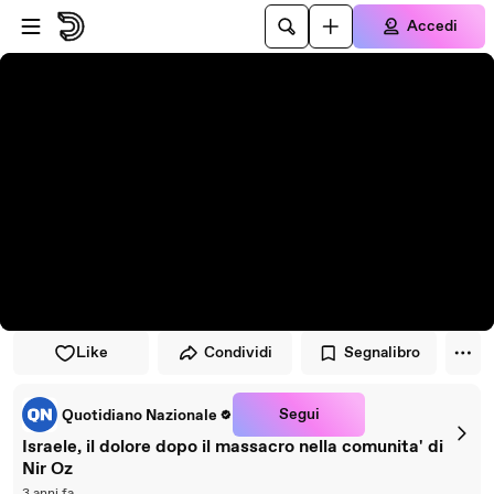
Vai al lettore
Passa al contenuto principale
Accedi
Like
Condividi
Segnalibro
Segui
Quotidiano Nazionale
Israele, il dolore dopo il massacro nella comunita' di
Nir Oz