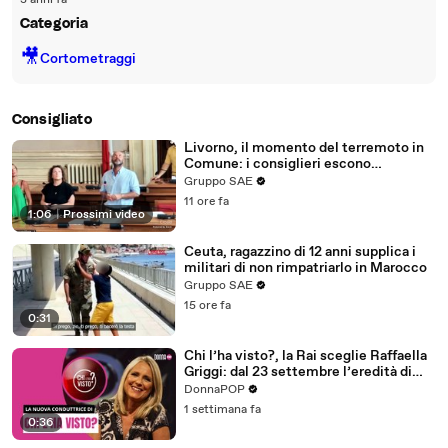
3 anni fa
Categoria
🎥
Cortometraggi
Consigliato
Livorno, il momento del terremoto in
Comune: i consiglieri escono
dall'edificio - "State calmi, niente
Gruppo SAE
panico"
11 ore fa
1:06
|
Prossimi video
Ceuta, ragazzino di 12 anni supplica i
militari di non rimpatriarlo in Marocco
Gruppo SAE
15 ore fa
0:31
Chi l’ha visto?, la Rai sceglie Raffaella
Griggi: dal 23 settembre l’eredità di
Federica Sciarelli
DonnaPOP
1 settimana fa
0:36