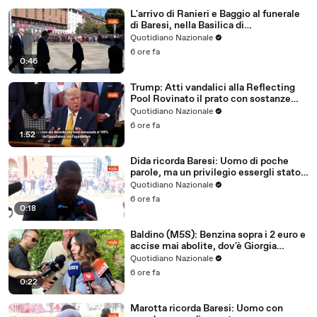
L'arrivo di Ranieri e Baggio al funerale
di Baresi, nella Basilica di
Sant'Ambrogio a Milano
Quotidiano Nazionale
6 ore fa
0:46
Trump: Atti vandalici alla Reflecting
Pool Rovinato il prato con sostanze
chimiche
Quotidiano Nazionale
6 ore fa
1:52
Dida ricorda Baresi: Uomo di poche
parole, ma un privilegio essergli stato
accanto
Quotidiano Nazionale
6 ore fa
0:18
Baldino (M5S): Benzina sopra i 2 euro e
accise mai abolite, dov'è Giorgia
Meloni?
Quotidiano Nazionale
6 ore fa
0:22
Marotta ricorda Baresi: Uomo con