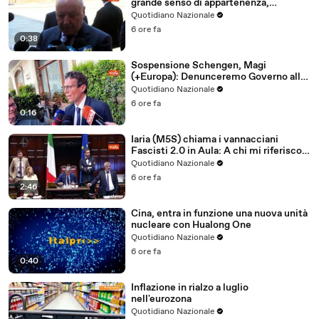
grande senso di appartenenza,
esempio per nostri giovani calciatori
Quotidiano Nazionale
6 ore fa
0:38
Sospensione Schengen, Magi
(+Europa): Denunceremo Governo alla
Commissione Europea
Quotidiano Nazionale
6 ore fa
0:16
Iaria (M5S) chiama i vannacciani
Fascisti 2.0 in Aula: A chi mi riferisco?
In generale al Generale
Quotidiano Nazionale
6 ore fa
2:46
Cina, entra in funzione una nuova unità
nucleare con Hualong One
Quotidiano Nazionale
6 ore fa
0:40
Inflazione in rialzo a luglio
nell'eurozona
Quotidiano Nazionale