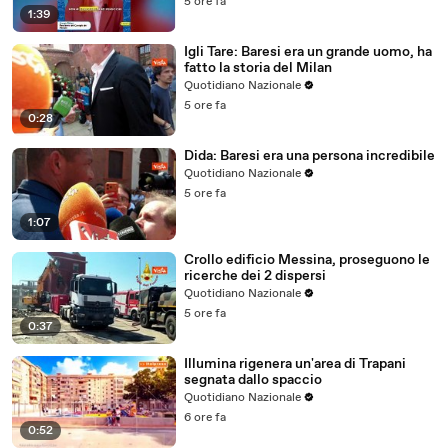
5 ore fa
1:39
Igli Tare: Baresi era un grande uomo, ha
fatto la storia del Milan
Quotidiano Nazionale
5 ore fa
0:28
Dida: Baresi era una persona incredibile
Quotidiano Nazionale
5 ore fa
1:07
Crollo edificio Messina, proseguono le
ricerche dei 2 dispersi
Quotidiano Nazionale
5 ore fa
0:37
Illumina rigenera un'area di Trapani
segnata dallo spaccio
Quotidiano Nazionale
6 ore fa
0:52