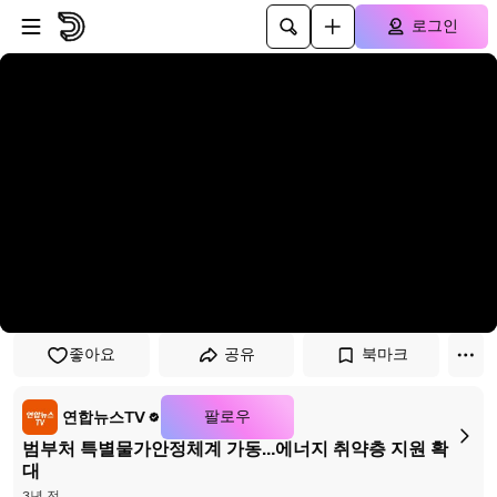
플레이어로 건너뛰기
본문으로 건너뛰기
로그인
좋아요
공유
북마크
팔로우
연합뉴스TV
범부처 특별물가안정체계 가동…에너지 취약층 지원 확
대