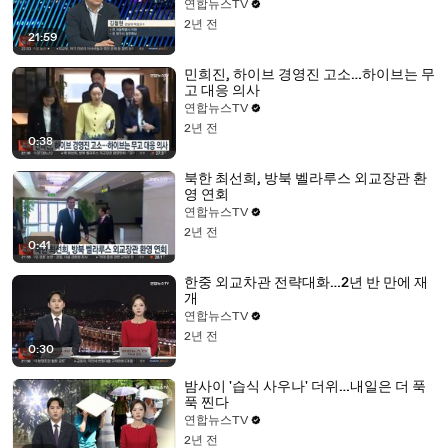
연합뉴스TV
2년 전
21:59
민희진, 하이브 경영진 고소…하이브는 무
고 대응 의사
연합뉴스TV
2년 전
0:38
북한 최선희, 방북 벨라루스 외교장관 환
영 연회
연합뉴스TV
2년 전
0:41
한중 외교차관 전략대화…2년 반 만에 재
개
연합뉴스TV
2년 전
0:30
밤사이 '습식 사우나' 더위…내일은 더 푹
푹 찐다
연합뉴스TV
2년 전