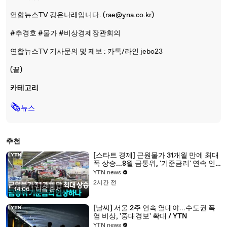
연합뉴스TV 강은나래입니다. (rae@yna.co.kr)
#추경호 #물가 #비상경제장관회의
연합뉴스TV 기사문의 및 제보 : 카톡/라인 jebo23
(끝)
카테고리
🗞
뉴스
추천
[스타트 경제] 근원물가 31개월 만에 최대
폭 상승...8월 금통위, '기준금리' 연속 인
상하나 / YTN
YTN news
2시간 전
14:06
|
다음 순서
[날씨] 서울 2주 연속 열대야...수도권 폭
염 비상, '중대경보' 확대 / YTN
YTN news