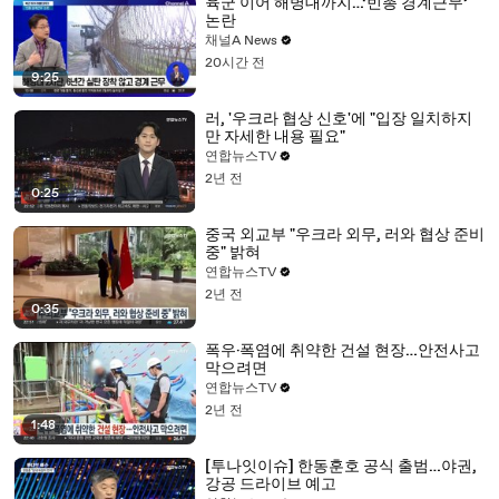
육군 이어 해병대까지…‘빈총 경계근무’
논란
채널A News
20시간 전
9:25
러, '우크라 협상 신호'에 "입장 일치하지
만 자세한 내용 필요"
연합뉴스TV
2년 전
0:25
중국 외교부 "우크라 외무, 러와 협상 준비
중" 밝혀
연합뉴스TV
2년 전
0:35
폭우·폭염에 취약한 건설 현장…안전사고
막으려면
연합뉴스TV
2년 전
1:48
[투나잇이슈] 한동훈호 공식 출범…야권,
강공 드라이브 예고