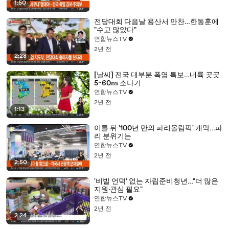
1:50
전당대회 다음날 용산서 만찬…한동훈에
"수고 많았다"
연합뉴스TV
2년 전
2:28
[날씨] 전국 대부분 폭염 특보…내륙 곳곳
5~60㎜ 소나기
연합뉴스TV
2년 전
1:13
이틀 뒤 '100년 만의 파리올림픽' 개막…파
리 분위기는
연합뉴스TV
2년 전
2:50
'비빌 언덕' 없는 자립준비청년…"더 많은
지원·관심 필요"
연합뉴스TV
2년 전
2:24