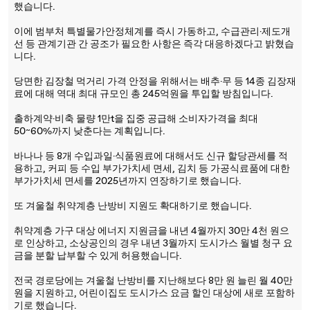
했습니다.
이에 범부처 특별물가안정체계를 즉시 가동하고, 수급관리·제도개
선 등 관계기관 간 공조가 필요한 사항은 즉각 대응하겠다고 밝혔습
니다.
당면한 김장철 먹거리 가격 안정을 위해서는 배추·무 등 14종 김장재
료에 대해 역대 최대 규모인 총 245억원을 투입할 방침입니다.
출하계약·비축 물량 1만t을 집중 공급해 소비자가격을 최대
50~60%까지 낮춘다는 계획입니다.
바나나 등 8개 수입과일·식품원료에 대해서도 신규 할당관세를 적
용하고, 커피 등 수입 부가가치세 면세, 김치 등 가공식료품에 대한
부가가치세 면세를 2025년까지 연장하기로 했습니다.
또 겨울철 취약계층 난방비 지원도 확대하기로 했습니다.
취약계층 가구 대상 에너지 지원금을 내년 4월까지 30만 4천 원으
로 인상하고, 소상공인의 경우 내년 3월까지 도시가스 월별 청구 요
금을 분할 납부할 수 있게 허용했습니다.
전국 경로당에는 겨울철 난방비를 지난해보다 8만 원 늘린 월 40만
원을 지원하고, 어린이집도 도시가스 요금 할인 대상에 새로 포함하
기로 했습니다.