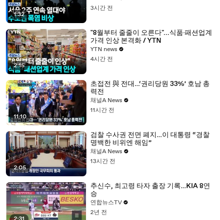
3시간 전
1:32
"8월부터 줄줄이 오른다"...식품·패션업계
가격 인상 본격화 / YTN
YTN news
4시간 전
2:15
초접전 與 전대…‘권리당원 33%’ 호남 총
력전
채널A News
11시간 전
11:10
검찰 수사권 전면 폐지…이 대통령 “경찰
명백한 비위엔 해임”
채널A News
13시간 전
2:05
추신수, 최고령 타자 출장 기록…KIA 8연
승
연합뉴스TV
2년 전
2:31