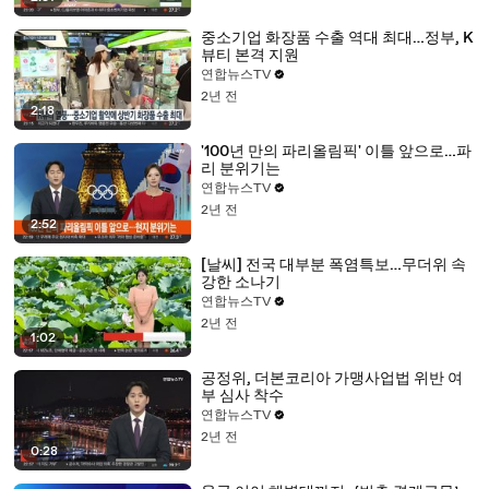
중소기업 화장품 수출 역대 최대…정부, K
뷰티 본격 지원
연합뉴스TV
2년 전
2:18
'100년 만의 파리올림픽' 이틀 앞으로…파
리 분위기는
연합뉴스TV
2년 전
2:52
[날씨] 전국 대부분 폭염특보…무더위 속
강한 소나기
연합뉴스TV
2년 전
1:02
공정위, 더본코리아 가맹사업법 위반 여
부 심사 착수
연합뉴스TV
2년 전
0:28