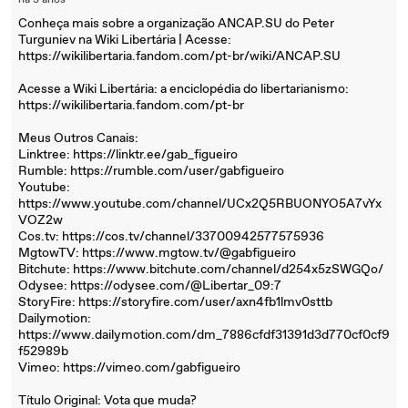
há 3 anos
Conheça mais sobre a organização ANCAP.SU do Peter
Turguniev na Wiki Libertária | Acesse:
https://wikilibertaria.fandom.com/pt-br/wiki/ANCAP.SU
Acesse a Wiki Libertária: a enciclopédia do libertarianismo:
https://wikilibertaria.fandom.com/pt-br
Meus Outros Canais:
Linktree: https://linktr.ee/gab_figueiro
Rumble: https://rumble.com/user/gabfigueiro
Youtube:
https://www.youtube.com/channel/UCx2Q5RBUONYO5A7vYx
VOZ2w
Cos.tv: https://cos.tv/channel/33700942577575936
MgtowTV: https://www.mgtow.tv/@gabfigueiro
Bitchute: https://www.bitchute.com/channel/d254x5zSWGQo/
Odysee: https://odysee.com/@Libertar_09:7
StoryFire: https://storyfire.com/user/axn4fb1lmv0sttb
Dailymotion:
https://www.dailymotion.com/dm_7886cfdf31391d3d770cf0cf9
f52989b
Vimeo: https://vimeo.com/gabfigueiro
Título Original: Vota que muda?