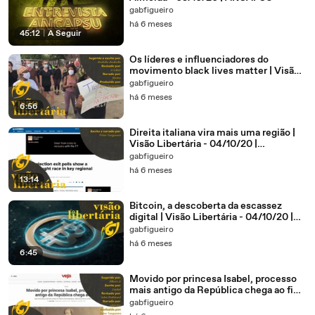
gabfigueiro
há 6 meses
45:12
|
A Seguir
Os líderes e influenciadores do
movimento black lives matter | Visão
Libertária - 04/10/20 | ANCAPSU
gabfigueiro
há 6 meses
6:56
Direita italiana vira mais uma região |
Visão Libertária - 04/10/20 |
ANCAPSU
gabfigueiro
há 6 meses
13:14
Bitcoin, a descoberta da escassez
digital | Visão Libertária - 04/10/20 |
ANCAPSU
gabfigueiro
há 6 meses
6:45
Movido por princesa Isabel, processo
mais antigo da República chega ao fim
| VL - 03/10/20 | ANCAPSU
gabfigueiro