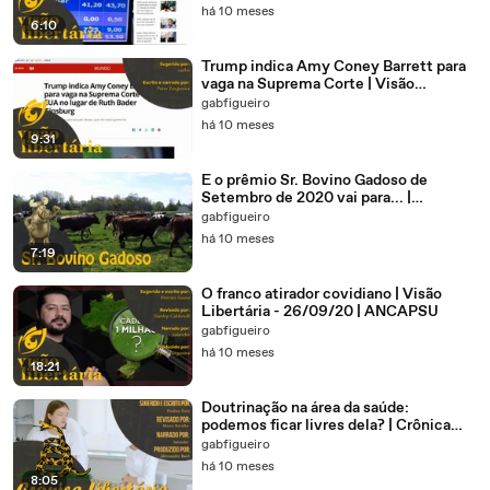
há 10 meses
6:10
Trump indica Amy Coney Barrett para
vaga na Suprema Corte | Visão
Libertária - 27/09/20 | ANCAPSU
gabfigueiro
há 10 meses
9:31
E o prêmio Sr. Bovino Gadoso de
Setembro de 2020 vai para... |
26/09/20 | ANCAPSU
gabfigueiro
há 10 meses
7:19
O franco atirador covidiano | Visão
Libertária - 26/09/20 | ANCAPSU
gabfigueiro
há 10 meses
18:21
Doutrinação na área da saúde:
podemos ficar livres dela? | Crônica
Libertária - 25/09/20 | ANCAPSU
gabfigueiro
há 10 meses
8:05