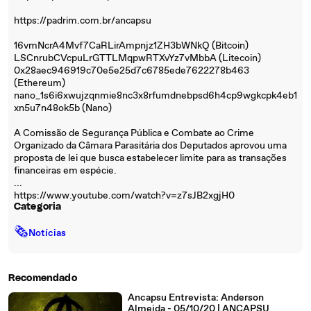
https://padrim.com.br/ancapsu
16vmNcrA4Mvf7CaRLirAmpnjz1ZH3bWNkQ (Bitcoin)
LSCnrubCVcpuLrGTTLMqpwRTXvYz7vMbbA (Litecoin)
0x28aec946919c70e5e25d7c6785ede7622278b463
(Ethereum)
nano_1s6i6xwujzqnmie8nc3x8rfumdnebpsd6h4cp9wgkcpk4eb1
xn5u7n48ok5b (Nano)
A Comissão de Segurança Pública e Combate ao Crime
Organizado da Câmara Parasitária dos Deputados aprovou uma
proposta de lei que busca estabelecer limite para as transações
financeiras em espécie.
...
https://www.youtube.com/watch?v=z7sJB2xgjH0
Categoria
🗞
Notícias
Recomendado
Ancapsu Entrevista: Anderson
Almeida - 05/10/20 | ANCAPSU