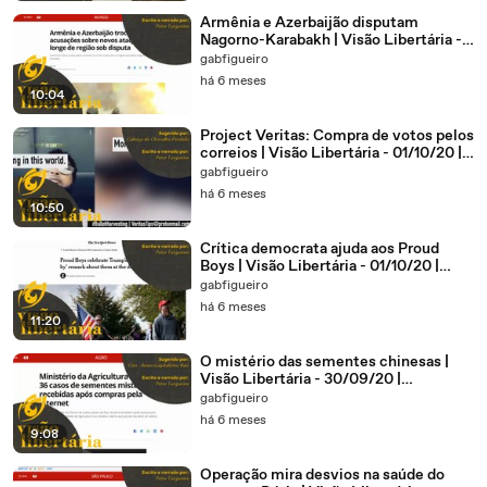
Armênia e Azerbaijão disputam
Nagorno-Karabakh | Visão Libertária -
01/10/20 | ANCAPSU
gabfigueiro
há 6 meses
10:04
Project Veritas: Compra de votos pelos
correios | Visão Libertária - 01/10/20 |
ANCAPSU
gabfigueiro
há 6 meses
10:50
Crítica democrata ajuda aos Proud
Boys | Visão Libertária - 01/10/20 |
ANCAPSU
gabfigueiro
há 6 meses
11:20
O mistério das sementes chinesas |
Visão Libertária - 30/09/20 |
ANCAPSU
gabfigueiro
há 6 meses
9:08
Operação mira desvios na saúde do