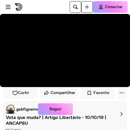
Pular para o player
Ir para o conteúdo principal
Conectar
Curtir
Compartilhar
Favorito
Seguir
gabfigueiro
Vota que muda? | Artigo Libertário - 10/10/19 |
ANCAPSU