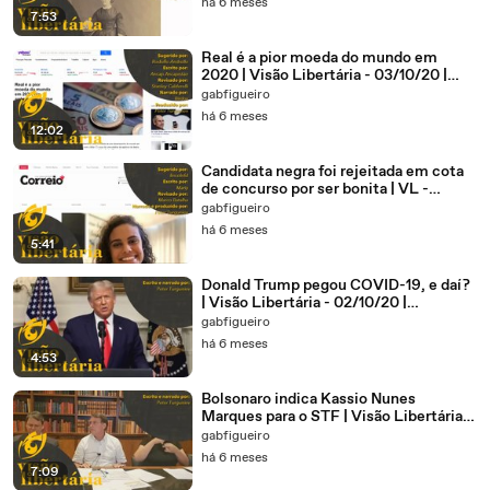
há 6 meses
7:53
Real é a pior moeda do mundo em
2020 | Visão Libertária - 03/10/20 |
ANCAPSU
gabfigueiro
há 6 meses
12:02
Candidata negra foi rejeitada em cota
de concurso por ser bonita | VL -
02/10/20 | ANCAPSU
gabfigueiro
há 6 meses
5:41
Donald Trump pegou COVID-19, e daí?
| Visão Libertária - 02/10/20 |
ANCAPSU
gabfigueiro
há 6 meses
4:53
Bolsonaro indica Kassio Nunes
Marques para o STF | Visão Libertária -
02/10/20 | ANCAPSU
gabfigueiro
há 6 meses
7:09