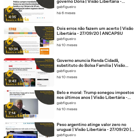
governo Dória | Visão Libertária -
27/09/20 | ANCAPSU
gabfigueiro
há 6 meses
4:35
Dois erros não fazem um acerto | Visão
Libertária - 27/09/20 | ANCAPSU
gabfigueiro
há 10 meses
10:34
Governo anuncia Renda Cidadã,
substituto do Bolsa Família | Visão
Libertária - 29/09/20 | ANCAPSU
gabfigueiro
há 10 meses
9:43
Belo e moral: Trump sonegou impostos
nos últimos anos | Visão Libertária -
28/09/20 | ANCAPSU
gabfigueiro
há 10 meses
7:14
Peso argentino atinge valor zero no
uruguai | Visão Libertária - 27/09/20 |
ANCAPSU
gabfigueiro