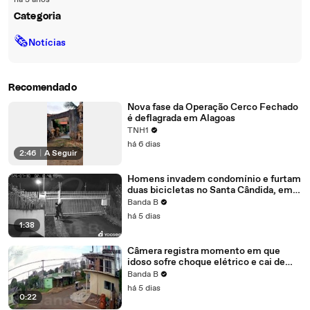
há 3 anos
Categoria
🗞
Notícias
Recomendado
Nova fase da Operação Cerco Fechado
é deflagrada em Alagoas
TNH1
há 6 dias
2:46
|
A Seguir
Homens invadem condomínio e furtam
duas bicicletas no Santa Cândida, em
Curitiba; câmera flagra crime
Banda B
há 5 dias
1:38
Câmera registra momento em que
idoso sofre choque elétrico e cai de
laje de sete metros em Cascavel
Banda B
há 5 dias
0:22