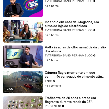
TV TRIBUNA BAND PERNAMBUCO
há 6 horas
28:49
Incêndio em casa de Afogados, em
cima de loja de eletrônicos
TV TRIBUNA BAND PERNAMBUCO
há 6 horas
3:02
Volta às aulas de olho na saúde da visão
dos alunos
TV TRIBUNA BAND PERNAMBUCO
há 6 horas
2:32
Câmera flagra momento em que
caminhão carregado de cimento atinge
veículos na Cambona
TNH1
há 1 semana
2:00
Traficante de 28 anos é preso em
flagrante durante ronda do 25º
Batalhão: drogas apreendidas e
Portal NE10