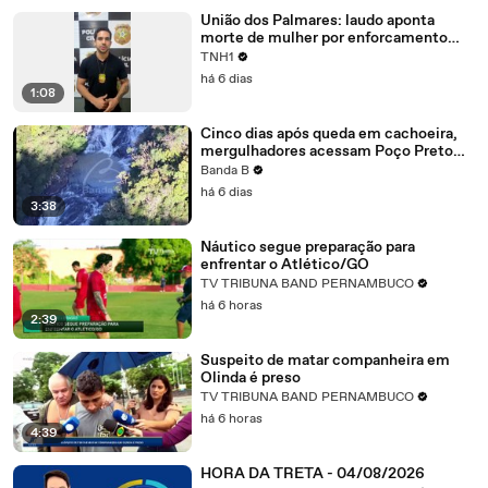
União dos Palmares: laudo aponta
morte de mulher por enforcamento
sem sinais de violência, revela Polícia
TNH1
Civil
há 6 dias
1:08
Cinco dias após queda em cachoeira,
mergulhadores acessam Poço Preto
em buscas por fotógrafa desaparecida;
Banda B
veja vídeo
há 6 dias
3:38
Náutico segue preparação para
enfrentar o Atlético/GO
TV TRIBUNA BAND PERNAMBUCO
há 6 horas
2:39
Suspeito de matar companheira em
Olinda é preso
TV TRIBUNA BAND PERNAMBUCO
há 6 horas
4:39
HORA DA TRETA - 04/08/2026