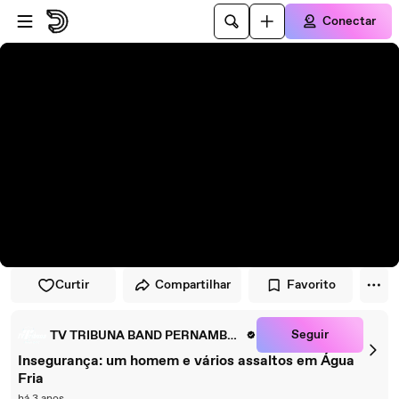
Pular para o player
Ir para o conteúdo principal
Conectar
Curtir
Compartilhar
Favorito
Seguir
TV TRIBUNA BAND PERNAMBUCO
Insegurança: um homem e vários assaltos em Água
Fria