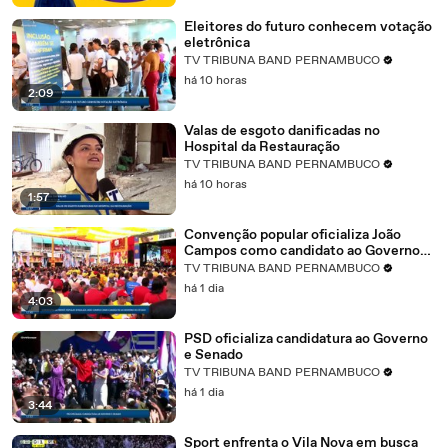
Eleitores do futuro conhecem votação
eletrônica
TV TRIBUNA BAND PERNAMBUCO
há 10 horas
2:09
Valas de esgoto danificadas no
Hospital da Restauração
TV TRIBUNA BAND PERNAMBUCO
há 10 horas
1:57
Convenção popular oficializa João
Campos como candidato ao Governo
do Estado
TV TRIBUNA BAND PERNAMBUCO
há 1 dia
4:03
PSD oficializa candidatura ao Governo
e Senado
TV TRIBUNA BAND PERNAMBUCO
há 1 dia
3:44
Sport enfrenta o Vila Nova em busca