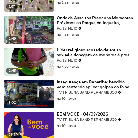
processos criminais anteriores
há 2 semanas
1:57
Onda de Assaltos Preocupa Moradores
Próximos ao Parque da Jaqueira,
Recife: Como se Proteger
Portal NE10
há 4 semanas
2:49
Líder religioso acusado de abuso
sexual e dopagem de menores é preso:
detalhes do caso em Ponte dos
Portal NE10
Carvalhos
há 4 semanas
2:45
Insegurança em Beberibe: bandido
vem tentando aplicar golpes do falso
troco em comércios
TV TRIBUNA BAND PERNAMBUCO
há 10 horas
8:20
BEM VOCÊ - 04/08/2026
TV TRIBUNA BAND PERNAMBUCO
há 10 horas
21:49