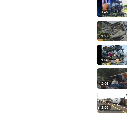
1:49
1:53
1:56
2:03
2:08