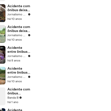
'descontrole'
da segurança
Acidente com
na Bahia
ônibus deixa
10 mortos e
Jornalismo SBT
20 feridos no
há 10 anos
Paraná
Acidente com
ônibus deixa
20 mortos e
Jornalismo SBT
vários feridos
há 10 anos
no Paraná
Acidente
entre ônibus e
caminhão
Jornalismo SBT
deixa dois
há 8 anos
mortos e 28
feridos
Acidente
entre ônibus e
caminhão
Jornalismo SBT
deixa 20
há 10 anos
mortos no
Paraná
Acidente com
ônibus
universitário
Banda B
deixa ao
há 1 ano
menos 12
mortos no
Acidente