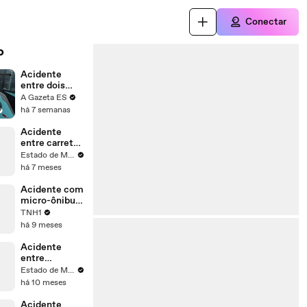
Conectar
o
Acidente
entre dois
ônibus deixa
A Gazeta ES
feridos em
há 7 semanas
Vitória
Acidente
entre carreta
e ônibus mata
Estado de Minas
motorista e
há 7 meses
deixa 17
feridos em
Acidente com
MG
micro-ônibus
deixa 12
TNH1
feridos no
há 9 meses
Pontal da
Barra em
Acidente
Maceió
entre
caminhão e
Estado de Minas
ônibus deixa
há 10 meses
um morto em
MG
Acidente