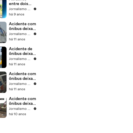
interior de SP
entre dois
ônibus deixa
Jornalismo SBT
oito mortos
há 9 anos
no interior
paulista
Acidente com
ônibus deixa
cinco mortos
Jornalismo SBT
no Rio de
há 11 anos
Janeiro
Acidente de
ônibus deixa
cinco mortos
Jornalismo SBT
no Rio de
há 11 anos
Janeiro
Acidente com
ônibus deixa
pelo menos 15
Jornalismo SBT
mortos em
há 11 anos
Paraty
Acidente com
ônibus deixa
dois
Jornalismo SBT
brasileiros
há 10 anos
mortos e 15
feridos na
Argentina