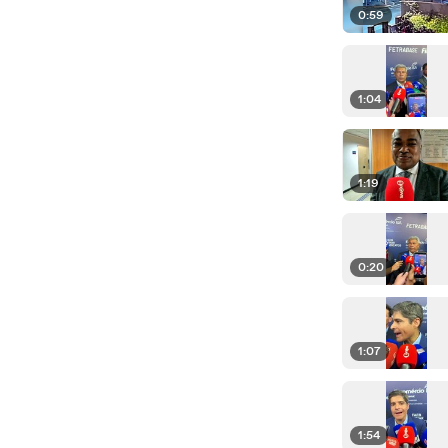
0:59
1:04
1:19
0:20
1:07
1:54