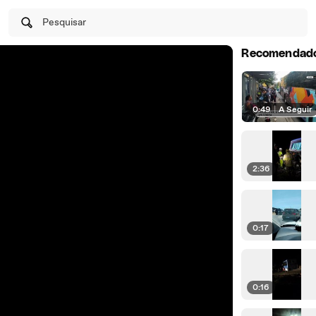
Pesquisar
Recomendad
0:49
|
A Seguir
2:36
0:17
0:16