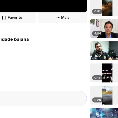
0:51
Favorito
Mais
4:04
cidade baiana
3:30
0:15
0:26