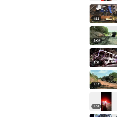
1:52
2:09
2:31
1:43
1:01