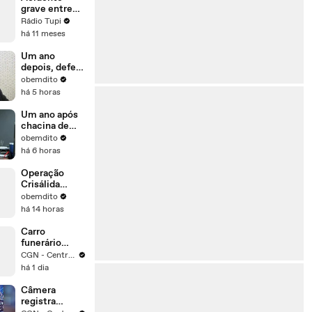
grave entre
carreta e
Rádio Tupi
caminhão
há 11 meses
deixa um
morto em São
Um ano
Gonçalo
depois, defesa
dos
obemdito
Buscariollo
há 5 horas
diz
desconhecer
Um ano após
paradeiro dos
chacina de
investigados
Icaraíma,
obemdito
delegado diz
há 6 horas
que
investigação
Operação
continua
Crisálida
como
bloqueia R$
obemdito
prioridade
700 mil de
há 14 horas
investigados
por tráfico de
Carro
drogas em
funerário
Umuarama
circula com
CGN - Central Gazeta de Notícias
tampa traseira
há 1 dia
aberta no
Contorno
Câmera
Oeste; veja o
registra
vídeo