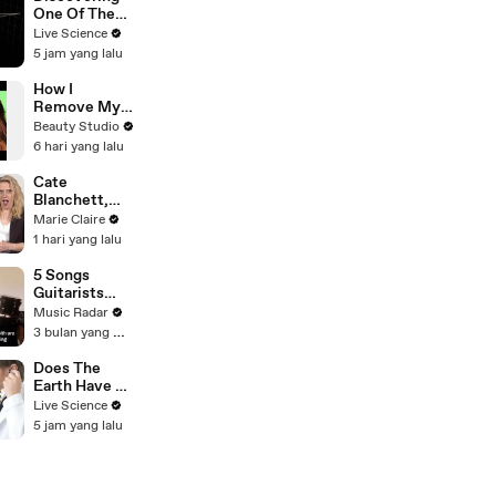
One Of The
Largest Black
Live Science
Holes In The
5 jam yang lalu
Universe
How I
Remove My
Ballroom Hair
Beauty Studio
6 hari yang lalu
Cate
Blanchett,
Sandra
Marie Claire
Bullock, Mila
1 hari yang lalu
Kunis,
Gabrielle
5 Songs
Union, And
Guitarists
More Plays |
Need To Hear
Music Radar
How Well Do
By The Cure
3 bulan yang lalu
You Know
Your Co-Star |
Does The
Marie Claire
Earth Have A
Pulse?
Live Science
5 jam yang lalu