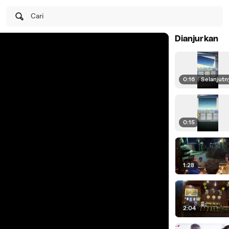
Cari
Dianjurkan
0:16
|
Selanjutn
0:15
1:28
2:04