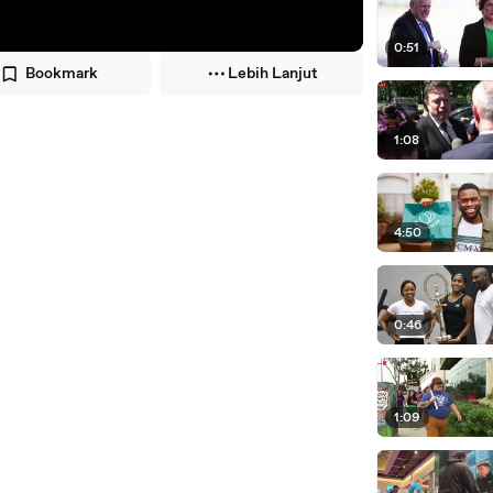
0:51
Bookmark
Lebih Lanjut
1:08
4:50
0:46
1:09