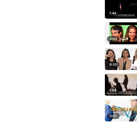
1:44
3:02
6:10
1:54
3:07