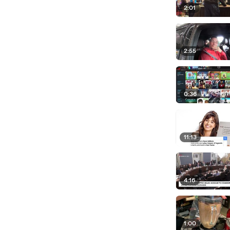
2:01
2:55
0:36
11:13
4:16
1:00