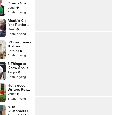
Claims She
Was Asked to
Veuer
Make a ‘Hit
3 tahun yang lalu
List’ For
Trump
Musk’s X Is
‘the Platform
With the
Veuer
Largest Ratio
3 tahun yang lalu
of
Misinformatio
59 companies
n or
that are
Disinformatio
changing the
Fortune
n’ Amongst
world: From
3 tahun yang lalu
All Social
Tesla to
Media
Chobani
3 Things to
Platforms
Know About
Coco Gauff's
People
Parents
3 tahun yang lalu
Hollywood
Writers Reach
‘Tentative
Veuer
Agreement’
3 tahun yang lalu
With Studios
After 146 Day
NHA
Strike
Customers in