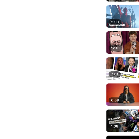
2:50
12:13
7:01
6:59
1:08