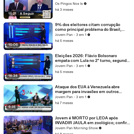
Os Pingos Nos Is
há 3 meses
15:21
|
A Seguir
9% dos eleitores citam corrupção
como principal problema do Brasil,
segundo Datafolha
Jovem Pan - 3 em 1
há 5 meses
10:06
Eleições 2026: Flávio Bolsonaro
empata com Lula no 2º turno, segundo
Atlas/Bloomberg
Jovem Pan - 3 em 1
há 5 meses
16:34
Ataque dos EUA à Venezuela abre
margem para invasões em outros
países? Piperno comenta
Jovem Pan - 3 em 1
há 7 meses
5:35
Jovem é MORTO por LEOA após
INVADIR JAULA em zoológico; confira
debate
Jovem Pan Morning Show