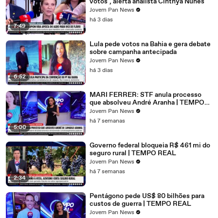
votos", alerta analista Cinthya Nunes
Jovem Pan News
há 3 dias
7:49
Lula pede votos na Bahia e gera debate
sobre campanha antecipada
Jovem Pan News
há 3 dias
6:52
MARI FERRER: STF anula processo
que absolveu André Aranha | TEMPO
REAL
Jovem Pan News
há 7 semanas
5:00
Governo federal bloqueia R$ 461 mi do
seguro rural | TEMPO REAL
Jovem Pan News
há 7 semanas
2:34
Pentágono pede US$ 80 bilhões para
custos de guerra | TEMPO REAL
Jovem Pan News