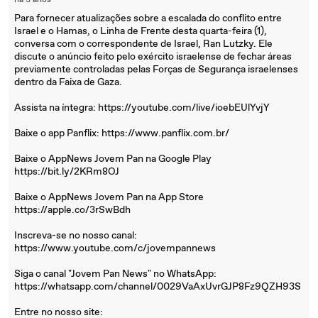
há 3 anos
Para fornecer atualizações sobre a escalada do conflito entre
Israel e o Hamas, o Linha de Frente desta quarta-feira (1),
conversa com o correspondente de Israel, Ran Lutzky. Ele
discute o anúncio feito pelo exército israelense de fechar áreas
previamente controladas pelas Forças de Segurança israelenses
dentro da Faixa de Gaza.
Assista na íntegra: https://youtube.com/live/ioebEUlYvjY
Baixe o app Panflix: https://www.panflix.com.br/
Baixe o AppNews Jovem Pan na Google Play
https://bit.ly/2KRm8OJ
Baixe o AppNews Jovem Pan na App Store
https://apple.co/3rSwBdh
Inscreva-se no nosso canal:
https://www.youtube.com/c/jovempannews
Siga o canal "Jovem Pan News" no WhatsApp:
https://whatsapp.com/channel/0029VaAxUvrGJP8Fz9QZH93S
Entre no nosso site: