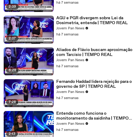
há 7 semanas
2:39
AGU e PGR divergem sobre Lei da
Dosimetria, entenda | TEMPO REAL
Jovem Pan News
há 7 semanas
2:37
Aliados de Flávio buscam aproximação
com Tarcísio | TEMPO REAL
Jovem Pan News
há 7 semanas
6:28
Fernando Haddad lidera rejeição para o
governo de SP | TEMPO REAL
Jovem Pan News
há 7 semanas
7:28
Entenda como funciona o
monitoramento da saidinha | TEMPO
REAL
Jovem Pan News
há 7 semanas
2:13