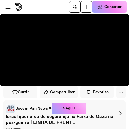
Pular para o player
Ir para o conteúdo principal
Conectar
Curtir
Compartilhar
Favorito
Seguir
Jovem Pan News
Israel quer área de segurança na Faixa de Gaza no
pós-guerra | LINHA DE FRENTE