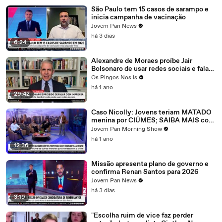
São Paulo tem 15 casos de sarampo e
inicia campanha de vacinação
Jovem Pan News
há 3 dias
6:24
Alexandre de Moraes proíbe Jair
Bolsonaro de usar redes sociais e falar
com imprensa
Os Pingos Nos Is
há 1 ano
29:42
Caso Nicolly: Jovens teriam MATADO
menina por CIÚMES; SAIBA MAIS com
Carla Albuquerque
Jovem Pan Morning Show
há 1 ano
12:36
Missão apresenta plano de governo e
confirma Renan Santos para 2026
Jovem Pan News
há 3 dias
3:19
"Escolha ruim de vice faz perder