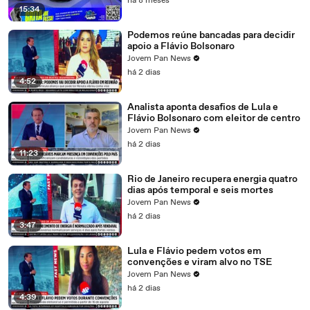
há 8 meses
15:34
Podemos reúne bancadas para decidir
apoio a Flávio Bolsonaro
Jovem Pan News
há 2 dias
4:52
Analista aponta desafios de Lula e
Flávio Bolsonaro com eleitor de centro
Jovem Pan News
há 2 dias
11:23
Rio de Janeiro recupera energia quatro
dias após temporal e seis mortes
Jovem Pan News
há 2 dias
3:47
Lula e Flávio pedem votos em
convenções e viram alvo no TSE
Jovem Pan News
há 2 dias
4:39