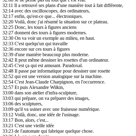
32:11
Il a retrouvé ses plans d'une manière tout à fait différente,
32:14
avec des oscilloscopes, des ordinateurs,
32:17
enfin, qu'est-ce que... électroniques.
32:20
Voilà, donc j'ai résumé la situation sur ce plateau.
32:25
Donc, les tours à figures anciens
32:27
donnent des tours à figures modernes.
32:30
On va voir un exemple au milieu, en haut.
32:33
C'est quelqu'un qui travaille
32:36
encore sur ces tours à figures
32:39
d'une manière beaucoup plus moderne.
32:42
Il peut même dessiner les rosettes d'un ordinateur.
32:45
C'est ça qui est amusant. Paradoxal.
32:48
Il passe par informatique pour dessiner une rosette
32:52
qui est une version analogique sur la machine.
32:54
C'est Jean-Claude Charpignon, en l'occurrence.
32:57
Et puis Alexandre Wilkin,
33:00
dans son atelier d'infra-sculpture,
33:03
qui prépare, on va préparer des images,
33:06
des sculptures,
33:09
qu'il va usiner avec une fraiseuse numérique.
33:12
Voilà, donc, une idée de l'usinage.
33:17
Bon, alors, c'est...
33:21
C'est une vieille idée
33:23
de l'automate qui fabrique quelque chose.