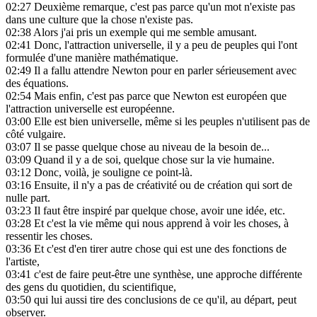
02:27
Deuxième remarque, c'est pas parce qu'un mot n'existe pas
dans une culture que la chose n'existe pas.
02:38
Alors j'ai pris un exemple qui me semble amusant.
02:41
Donc, l'attraction universelle, il y a peu de peuples qui l'ont
formulée d'une manière mathématique.
02:49
Il a fallu attendre Newton pour en parler sérieusement avec
des équations.
02:54
Mais enfin, c'est pas parce que Newton est européen que
l'attraction universelle est européenne.
03:00
Elle est bien universelle, même si les peuples n'utilisent pas de
côté vulgaire.
03:07
Il se passe quelque chose au niveau de la besoin de...
03:09
Quand il y a de soi, quelque chose sur la vie humaine.
03:12
Donc, voilà, je souligne ce point-là.
03:16
Ensuite, il n'y a pas de créativité ou de création qui sort de
nulle part.
03:23
Il faut être inspiré par quelque chose, avoir une idée, etc.
03:28
Et c'est la vie même qui nous apprend à voir les choses, à
ressentir les choses.
03:36
Et c'est d'en tirer autre chose qui est une des fonctions de
l'artiste,
03:41
c'est de faire peut-être une synthèse, une approche différente
des gens du quotidien, du scientifique,
03:50
qui lui aussi tire des conclusions de ce qu'il, au départ, peut
observer.