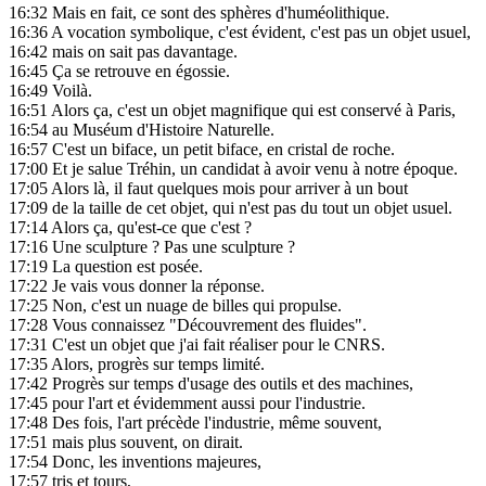
16:32
Mais en fait, ce sont des sphères d'huméolithique.
16:36
A vocation symbolique, c'est évident, c'est pas un objet usuel,
16:42
mais on sait pas davantage.
16:45
Ça se retrouve en égossie.
16:49
Voilà.
16:51
Alors ça, c'est un objet magnifique qui est conservé à Paris,
16:54
au Muséum d'Histoire Naturelle.
16:57
C'est un biface, un petit biface, en cristal de roche.
17:00
Et je salue Tréhin, un candidat à avoir venu à notre époque.
17:05
Alors là, il faut quelques mois pour arriver à un bout
17:09
de la taille de cet objet, qui n'est pas du tout un objet usuel.
17:14
Alors ça, qu'est-ce que c'est ?
17:16
Une sculpture ? Pas une sculpture ?
17:19
La question est posée.
17:22
Je vais vous donner la réponse.
17:25
Non, c'est un nuage de billes qui propulse.
17:28
Vous connaissez "Découvrement des fluides".
17:31
C'est un objet que j'ai fait réaliser pour le CNRS.
17:35
Alors, progrès sur temps limité.
17:42
Progrès sur temps d'usage des outils et des machines,
17:45
pour l'art et évidemment aussi pour l'industrie.
17:48
Des fois, l'art précède l'industrie, même souvent,
17:51
mais plus souvent, on dirait.
17:54
Donc, les inventions majeures,
17:57
tris et tours,