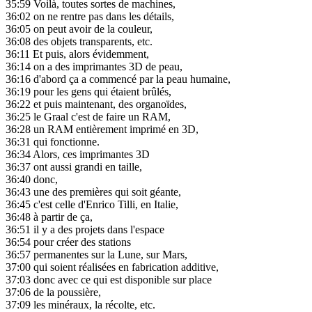
35:59
Voilà, toutes sortes de machines,
36:02
on ne rentre pas dans les détails,
36:05
on peut avoir de la couleur,
36:08
des objets transparents, etc.
36:11
Et puis, alors évidemment,
36:14
on a des imprimantes 3D de peau,
36:16
d'abord ça a commencé par la peau humaine,
36:19
pour les gens qui étaient brûlés,
36:22
et puis maintenant, des organoïdes,
36:25
le Graal c'est de faire un RAM,
36:28
un RAM entièrement imprimé en 3D,
36:31
qui fonctionne.
36:34
Alors, ces imprimantes 3D
36:37
ont aussi grandi en taille,
36:40
donc,
36:43
une des premières qui soit géante,
36:45
c'est celle d'Enrico Tilli, en Italie,
36:48
à partir de ça,
36:51
il y a des projets dans l'espace
36:54
pour créer des stations
36:57
permanentes sur la Lune, sur Mars,
37:00
qui soient réalisées en fabrication additive,
37:03
donc avec ce qui est disponible sur place
37:06
de la poussière,
37:09
les minéraux, la récolte, etc.