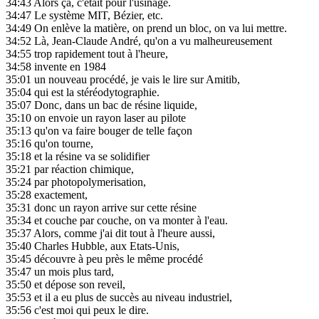
34:43
Alors ça, c'était pour l'usinage.
34:47
Le système MIT, Bézier, etc.
34:49
On enlève la matière, on prend un bloc, on va lui mettre.
34:52
Là, Jean-Claude André, qu'on a vu malheureusement
34:55
trop rapidement tout à l'heure,
34:58
invente en 1984
35:01
un nouveau procédé, je vais le lire sur Amitib,
35:04
qui est la stéréodytographie.
35:07
Donc, dans un bac de résine liquide,
35:10
on envoie un rayon laser au pilote
35:13
qu'on va faire bouger de telle façon
35:16
qu'on tourne,
35:18
et la résine va se solidifier
35:21
par réaction chimique,
35:24
par photopolymerisation,
35:28
exactement,
35:31
donc un rayon arrive sur cette résine
35:34
et couche par couche, on va monter à l'eau.
35:37
Alors, comme j'ai dit tout à l'heure aussi,
35:40
Charles Hubble, aux Etats-Unis,
35:45
découvre à peu près le même procédé
35:47
un mois plus tard,
35:50
et dépose son reveil,
35:53
et il a eu plus de succès au niveau industriel,
35:56
c'est moi qui peux le dire.