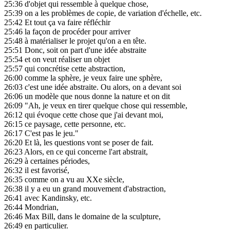
25:36
d'objet qui ressemble à quelque chose,
25:39
on a les problèmes de copie, de variation d'échelle, etc.
25:42
Et tout ça va faire réfléchir
25:46
la façon de procéder pour arriver
25:48
à matérialiser le projet qu'on a en tête.
25:51
Donc, soit on part d'une idée abstraite
25:54
et on veut réaliser un objet
25:57
qui concrétise cette abstraction,
26:00
comme la sphère, je veux faire une sphère,
26:03
c'est une idée abstraite. Ou alors, on a devant soi
26:06
un modèle que nous donne la nature et on dit
26:09
"Ah, je veux en tirer quelque chose qui ressemble,
26:12
qui évoque cette chose que j'ai devant moi,
26:15
ce paysage, cette personne, etc.
26:17
C'est pas le jeu."
26:20
Et là, les questions vont se poser de fait.
26:23
Alors, en ce qui concerne l'art abstrait,
26:29
à certaines périodes,
26:32
il est favorisé,
26:35
comme on a vu au XXe siècle,
26:38
il y a eu un grand mouvement d'abstraction,
26:41
avec Kandinsky, etc.
26:44
Mondrian,
26:46
Max Bill, dans le domaine de la sculpture,
26:49
en particulier.