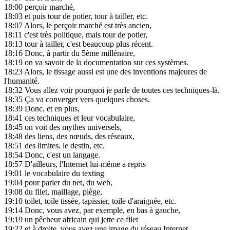
18:00
perçoir marché,
18:03
et puis tour de potier, tour à tailler, etc.
18:07
Alors, le perçoir marché est très ancien,
18:11
c'est très politique, mais tour de potier,
18:13
tour à tailler, c'est beaucoup plus récent.
18:16
Donc, à partir du 5ème millénaire,
18:19
on va savoir de la documentation sur ces systèmes.
18:23
Alors, le tissage aussi est une des inventions majeures de
l'humanité.
18:32
Vous allez voir pourquoi je parle de toutes ces techniques-là.
18:35
Ça va converger vers quelques choses.
18:39
Donc, et en plus,
18:41
ces techniques et leur vocabulaire,
18:45
on voit des mythes universels,
18:48
des liens, des nœuds, des réseaux,
18:51
des limites, le destin, etc.
18:54
Donc, c'est un langage.
18:57
D'ailleurs, l'Internet lui-même a repris
19:01
le vocabulaire du texting
19:04
pour parler du net, du web,
19:08
du filet, maillage, piège,
19:10
toilet, toile tissée, tapissier, toile d'araignée, etc.
19:14
Donc, vous avez, par exemple, en bas à gauche,
19:19
un pêcheur africain qui jette ce filet
19:22
et à droite, vous avez une image du réseau Internet