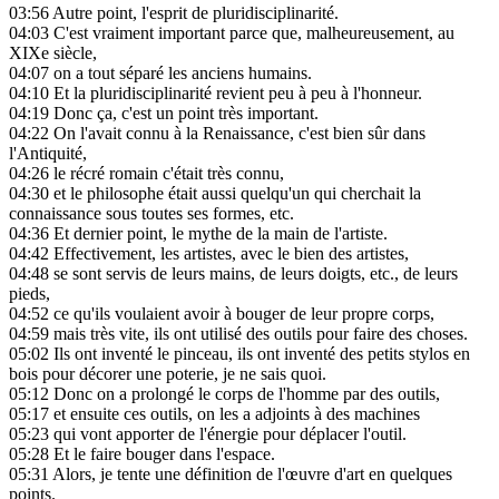
03:56
Autre point, l'esprit de pluridisciplinarité.
04:03
C'est vraiment important parce que, malheureusement, au
XIXe siècle,
04:07
on a tout séparé les anciens humains.
04:10
Et la pluridisciplinarité revient peu à peu à l'honneur.
04:19
Donc ça, c'est un point très important.
04:22
On l'avait connu à la Renaissance, c'est bien sûr dans
l'Antiquité,
04:26
le récré romain c'était très connu,
04:30
et le philosophe était aussi quelqu'un qui cherchait la
connaissance sous toutes ses formes, etc.
04:36
Et dernier point, le mythe de la main de l'artiste.
04:42
Effectivement, les artistes, avec le bien des artistes,
04:48
se sont servis de leurs mains, de leurs doigts, etc., de leurs
pieds,
04:52
ce qu'ils voulaient avoir à bouger de leur propre corps,
04:59
mais très vite, ils ont utilisé des outils pour faire des choses.
05:02
Ils ont inventé le pinceau, ils ont inventé des petits stylos en
bois pour décorer une poterie, je ne sais quoi.
05:12
Donc on a prolongé le corps de l'homme par des outils,
05:17
et ensuite ces outils, on les a adjoints à des machines
05:23
qui vont apporter de l'énergie pour déplacer l'outil.
05:28
Et le faire bouger dans l'espace.
05:31
Alors, je tente une définition de l'œuvre d'art en quelques
points.