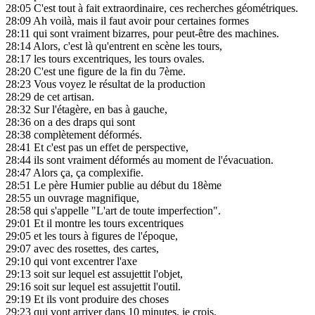
28:05
C'est tout à fait extraordinaire, ces recherches géométriques.
28:09
Ah voilà, mais il faut avoir pour certaines formes
28:11
qui sont vraiment bizarres, pour peut-être des machines.
28:14
Alors, c'est là qu'entrent en scène les tours,
28:17
les tours excentriques, les tours ovales.
28:20
C'est une figure de la fin du 7ème.
28:23
Vous voyez le résultat de la production
28:29
de cet artisan.
28:32
Sur l'étagère, en bas à gauche,
28:36
on a des draps qui sont
28:38
complètement déformés.
28:41
Et c'est pas un effet de perspective,
28:44
ils sont vraiment déformés au moment de l'évacuation.
28:47
Alors ça, ça complexifie.
28:51
Le père Humier publie au début du 18ème
28:55
un ouvrage magnifique,
28:58
qui s'appelle "L'art de toute imperfection".
29:01
Et il montre les tours excentriques
29:05
et les tours à figures de l'époque,
29:07
avec des rosettes, des cartes,
29:10
qui vont excentrer l'axe
29:13
soit sur lequel est assujettit l'objet,
29:16
soit sur lequel est assujettit l'outil.
29:19
Et ils vont produire des choses
29:23
qui vont arriver dans 10 minutes, je crois.