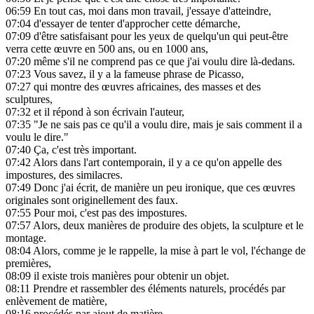
06:59
En tout cas, moi dans mon travail, j'essaye d'atteindre,
07:04
d'essayer de tenter d'approcher cette démarche,
07:09
d'être satisfaisant pour les yeux de quelqu'un qui peut-être
verra cette œuvre en 500 ans, ou en 1000 ans,
07:20
même s'il ne comprend pas ce que j'ai voulu dire là-dedans.
07:23
Vous savez, il y a la fameuse phrase de Picasso,
07:27
qui montre des œuvres africaines, des masses et des
sculptures,
07:32
et il répond à son écrivain l'auteur,
07:35
"Je ne sais pas ce qu'il a voulu dire, mais je sais comment il a
voulu le dire."
07:40
Ça, c'est très important.
07:42
Alors dans l'art contemporain, il y a ce qu'on appelle des
impostures, des similacres.
07:49
Donc j'ai écrit, de manière un peu ironique, que ces œuvres
originales sont originellement des faux.
07:55
Pour moi, c'est pas des impostures.
07:57
Alors, deux manières de produire des objets, la sculpture et le
montage.
08:04
Alors, comme je le rappelle, la mise à part le vol, l'échange de
premières,
08:09
il existe trois manières pour obtenir un objet.
08:11
Prendre et rassembler des éléments naturels, procédés par
enlèvement de matière,
08:16
procédés par ajout de matière.