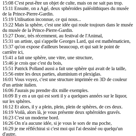
15:08
C'est peut-être un objet de culte, mais on ne sait pas trop.
15:11
Ensuite, on a Agé, deux sphéroïdes paléolithiques du musée
de la Prince-Pierre-Gardin.
15:19
Utilisation inconnue, ce qui nous...
15:22
Mais la sphère, c'est une idée qui roule toujours dans le musée
du musée de la Prince-Pierre-Gardin.
15:27
Donc, très récemment, au festival de l'Animal,
15:31
un artiste, qui s'appelle Georges Lard, qui est mathématicien,
15:37
qu'on expose d'ailleurs beaucoup, et qui sait le point de
carrière ici,
15:41
a fait une sphère, une vitre, une structure,
15:46
je crois que c'est du bois,
15:51
Patrick Polland aussi a fait une sphère qui avait de la taille,
15:56
entre les deux parties, aluminium et plexiglas.
16:01
Vous voyez, c'est une structure imprimée en 3D de couleur
d'un artiste italien.
16:06
J'aurais pu prendre dix mille exemples.
16:09
Il y en a un qui est sorti il y a quelques années sur le liquor,
sur les sphères.
16:12
Et alors, il y a plein, plein, plein de sphères, de ces deux.
16:19
Voilà, alors là, je vous présente deux sphéroïdes gravés.
16:23
C'est un moderne bord.
16:26
On n'a aucune idée, si je vous le sors de ma poche,
16:29
je me réfléchirai si c'est moi qui l'ai dessiné ou quelqu'un
d'autre.