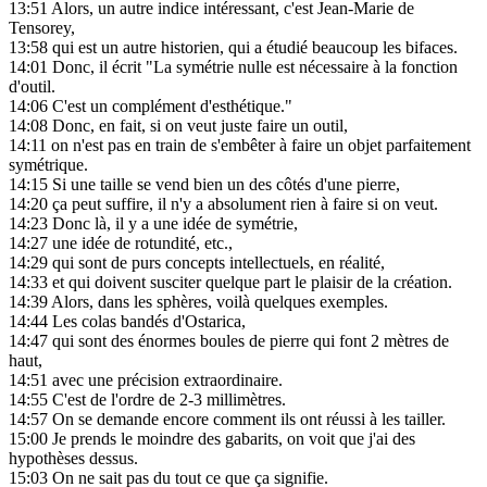
13:51
Alors, un autre indice intéressant, c'est Jean-Marie de
Tensorey,
13:58
qui est un autre historien, qui a étudié beaucoup les bifaces.
14:01
Donc, il écrit "La symétrie nulle est nécessaire à la fonction
d'outil.
14:06
C'est un complément d'esthétique."
14:08
Donc, en fait, si on veut juste faire un outil,
14:11
on n'est pas en train de s'embêter à faire un objet parfaitement
symétrique.
14:15
Si une taille se vend bien un des côtés d'une pierre,
14:20
ça peut suffire, il n'y a absolument rien à faire si on veut.
14:23
Donc là, il y a une idée de symétrie,
14:27
une idée de rotundité, etc.,
14:29
qui sont de purs concepts intellectuels, en réalité,
14:33
et qui doivent susciter quelque part le plaisir de la création.
14:39
Alors, dans les sphères, voilà quelques exemples.
14:44
Les colas bandés d'Ostarica,
14:47
qui sont des énormes boules de pierre qui font 2 mètres de
haut,
14:51
avec une précision extraordinaire.
14:55
C'est de l'ordre de 2-3 millimètres.
14:57
On se demande encore comment ils ont réussi à les tailler.
15:00
Je prends le moindre des gabarits, on voit que j'ai des
hypothèses dessus.
15:03
On ne sait pas du tout ce que ça signifie.