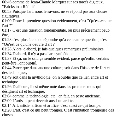
00:46
comme de Jean-Claude Marquet sur ses tracés digitaux,
"Bricks to a Réduit".
00:53
Puisque l'art, nous le savons, ne se répond pas aux choses
figuratives.
01:00
Donc la première question évidemment, c'est "Qu'est-ce que
l'art ?"
01:17
C'est une question fondamentale, ou plus précisément peut-
être,
01:23
c'est plus facile de répondre qu'à cette autre question, c'est
"Qu'est-ce qu'une oeuvre d'art ?"
01:28
Alors, d'abord, je fais quelques remarques préliminaires.
01:34
D'abord, il n'y a pas d'art synthétique.
01:37
Et ça, on le sait, ça semble évident, parce qu'enfin, certains
peut-être l'ont oublié.
01:44
Parce que dans aucune culture, soit dans l'histoire de l'art et
des techniques,
01:49
soit dans la mythologie, on n'oublie que ce lien entre art et
technique.
01:56
D'ailleurs, il est même noté dans les premiers mots qui
désignent art et technique,
02:04
comme la technologie, etc., en fait, en peste ancienne.
02:09
L'artisan peut devenir aussi un artiste.
02:14
Art, artiste, artisan et artifice, c'est aussi ce qui trompe.
02:20
L'art, c'est ce qui peut tromper. C'est l'imitation trompeuse des
choses.