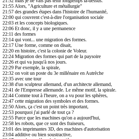
21:52
mais je ne vais pas tenir longtemps là-dessus.
21:55
Alors, "Agriculture et métallurgie"
21:57
des grandes étapes dans l'histoire de l'humanité,
22:00
qui couvrent c'est-à-dire l'organisation sociale
22:03
et les concepts biologiques.
22:06
Et donc, il y a une permanence
22:11
des formes
22:14
qui vont... une migration des formes.
22:17
Une forme, comme on disait,
22:20
en histoire, c'est la colonie de Voleur.
22:24
Migration des formes qui part de la paysoire
22:26
et qui va jusqu'à nos jours.
22:29
Par exemple, la spirale,
22:32
on voit un poste du 3e millénaire en Autrèche
22:35
avec une tour
22:38
d'un sculpteur allemand, d'un architecte allemand,
22:41
de l'Empresse allemande. Le même motif, la spirale.
22:44
Comme tout à l'heure, on a vu pour les sphères,
22:47
cette migration des symboles et des formes.
22:50
Alors, ça c'est un point très important,
22:53
pourquoi j'ai parlé de tout ça ?
22:55
Parce que les machines qu'on a aujourd'hui,
22:58
les robots, que ce sont des fraiseurs,
23:01
des imprimantes 3D, des machines d'autorisation
23:04
additive ou bien soustractive,