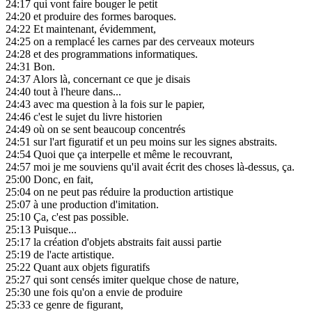
24:17
qui vont faire bouger le petit
24:20
et produire des formes baroques.
24:22
Et maintenant, évidemment,
24:25
on a remplacé les carnes par des cerveaux moteurs
24:28
et des programmations informatiques.
24:31
Bon.
24:37
Alors là, concernant ce que je disais
24:40
tout à l'heure dans...
24:43
avec ma question à la fois sur le papier,
24:46
c'est le sujet du livre historien
24:49
où on se sent beaucoup concentrés
24:51
sur l'art figuratif et un peu moins sur les signes abstraits.
24:54
Quoi que ça interpelle et même le recouvrant,
24:57
moi je me souviens qu'il avait écrit des choses là-dessus, ça.
25:00
Donc, en fait,
25:04
on ne peut pas réduire la production artistique
25:07
à une production d'imitation.
25:10
Ça, c'est pas possible.
25:13
Puisque...
25:17
la création d'objets abstraits fait aussi partie
25:19
de l'acte artistique.
25:22
Quant aux objets figuratifs
25:27
qui sont censés imiter quelque chose de nature,
25:30
une fois qu'on a envie de produire
25:33
ce genre de figurant,