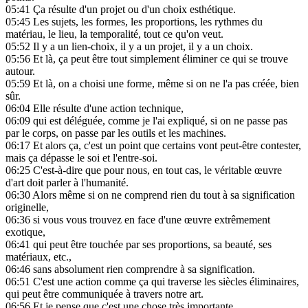
05:41
Ça résulte d'un projet ou d'un choix esthétique.
05:45
Les sujets, les formes, les proportions, les rythmes du
matériau, le lieu, la temporalité, tout ce qu'on veut.
05:52
Il y a un lien-choix, il y a un projet, il y a un choix.
05:56
Et là, ça peut être tout simplement éliminer ce qui se trouve
autour.
05:59
Et là, on a choisi une forme, même si on ne l'a pas créée, bien
sûr.
06:04
Elle résulte d'une action technique,
06:09
qui est déléguée, comme je l'ai expliqué, si on ne passe pas
par le corps, on passe par les outils et les machines.
06:17
Et alors ça, c'est un point que certains vont peut-être contester,
mais ça dépasse le soi et l'entre-soi.
06:25
C'est-à-dire que pour nous, en tout cas, le véritable œuvre
d'art doit parler à l'humanité.
06:30
Alors même si on ne comprend rien du tout à sa signification
originelle,
06:36
si vous vous trouvez en face d'une œuvre extrêmement
exotique,
06:41
qui peut être touchée par ses proportions, sa beauté, ses
matériaux, etc.,
06:46
sans absolument rien comprendre à sa signification.
06:51
C'est une action comme ça qui traverse les siècles éliminaires,
qui peut être communiquée à travers notre art.
06:56
Et je pense que c'est une chose très importante.