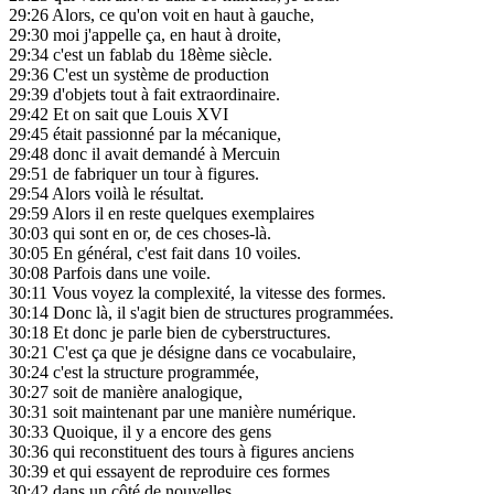
29:26
Alors, ce qu'on voit en haut à gauche,
29:30
moi j'appelle ça, en haut à droite,
29:34
c'est un fablab du 18ème siècle.
29:36
C'est un système de production
29:39
d'objets tout à fait extraordinaire.
29:42
Et on sait que Louis XVI
29:45
était passionné par la mécanique,
29:48
donc il avait demandé à Mercuin
29:51
de fabriquer un tour à figures.
29:54
Alors voilà le résultat.
29:59
Alors il en reste quelques exemplaires
30:03
qui sont en or, de ces choses-là.
30:05
En général, c'est fait dans 10 voiles.
30:08
Parfois dans une voile.
30:11
Vous voyez la complexité, la vitesse des formes.
30:14
Donc là, il s'agit bien de structures programmées.
30:18
Et donc je parle bien de cyberstructures.
30:21
C'est ça que je désigne dans ce vocabulaire,
30:24
c'est la structure programmée,
30:27
soit de manière analogique,
30:31
soit maintenant par une manière numérique.
30:33
Quoique, il y a encore des gens
30:36
qui reconstituent des tours à figures anciens
30:39
et qui essayent de reproduire ces formes
30:42
dans un côté de nouvelles,