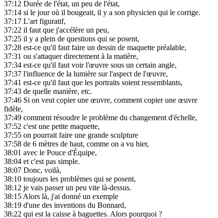
37:12
Durée de l'état, un peu de l'état,
37:14
si le jour où il bougeait, il y a son physicien qui le corrige.
37:17
L'art figuratif,
37:22
il faut que j'accélère un peu,
37:25
il y a plein de questions qui se posent,
37:28
est-ce qu'il faut faire un dessin de maquette préalable,
37:31
ou s'attaquer directement à la matière,
37:34
est-ce qu'il faut voir l'œuvre sous un certain angle,
37:37
l'influence de la lumière sur l'aspect de l'œuvre,
37:41
est-ce qu'il faut que les portraits soient ressemblants,
37:43
de quelle manière, etc.
37:46
Si on veut copier une œuvre, comment copier une œuvre
fidèle,
37:49
comment résoudre le problème du changement d'échelle,
37:52
c'est une petite maquette,
37:55
on pourrait faire une grande sculpture
37:58
de 6 mètres de haut, comme on a vu hier,
38:01
avec le Pouce d'Équipe,
38:04
et c'est pas simple.
38:07
Donc, voilà,
38:10
toujours les problèmes qui se posent,
38:12
je vais passer un peu vite là-dessus.
38:15
Alors là, j'ai donné un exemple
38:19
d'une des inventions du Bonnard,
38:22
qui est la caisse à baguettes. Alors pourquoi ?