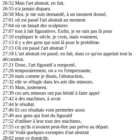
26:52
Mais l'art abstrait, en fait,
26:55
n'a jamais disparu.
26:58
Moi, je me suis demandé, à un moment donné,
27:01
où est passé l'art abstrait au moment
27:04
où on faisait des sculptures
27:07
tout à fait figuratives. Enfin, je ne suis pas là pour
27:10
expliquer le siècle, je crois, mais vraiment,
27:13
il y a des gens qui sont là pour le problème.
27:15
Où est passé l'art abstrait ?
27:18
L'art abstrait est passé, en fait, dans ce qu'on appelait tout la
décoration.
27:21
Donc, l'art figuratif a remporté,
27:26
temporairement, on a vu l'empressante,
27:29
mais comme je disais, l'abstraction,
27:32
elle se réfugie dans les arts dits mineurs.
27:35
Mais, justement,
27:39
ces arts mineurs ont pas hésité à faire appel
27:42
à des machines, à avoir
27:44
le résultat.
27:46
Et ces résultats vont permettre aussi
27:49
aux gens qui font du figuratif
27:52
d'utiliser à leur tour des machines,
27:55
ce qu'ils n'avaient peut-être pas prévu au départ.
27:58
Voilà quelques exemples d'art abstrait
28:02
pour ce domicile.