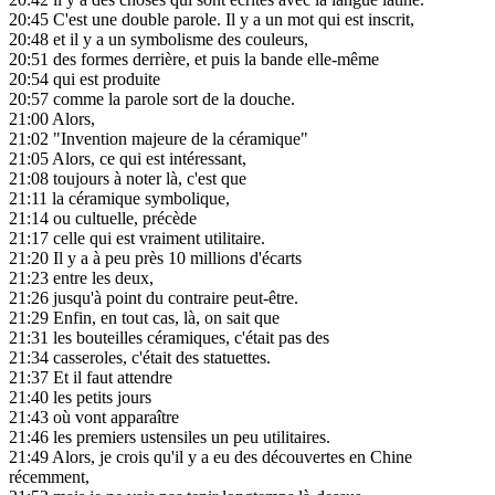
20:45
C'est une double parole. Il y a un mot qui est inscrit,
20:48
et il y a un symbolisme des couleurs,
20:51
des formes derrière, et puis la bande elle-même
20:54
qui est produite
20:57
comme la parole sort de la douche.
21:00
Alors,
21:02
"Invention majeure de la céramique"
21:05
Alors, ce qui est intéressant,
21:08
toujours à noter là, c'est que
21:11
la céramique symbolique,
21:14
ou cultuelle, précède
21:17
celle qui est vraiment utilitaire.
21:20
Il y a à peu près 10 millions d'écarts
21:23
entre les deux,
21:26
jusqu'à point du contraire peut-être.
21:29
Enfin, en tout cas, là, on sait que
21:31
les bouteilles céramiques, c'était pas des
21:34
casseroles, c'était des statuettes.
21:37
Et il faut attendre
21:40
les petits jours
21:43
où vont apparaître
21:46
les premiers ustensiles un peu utilitaires.
21:49
Alors, je crois qu'il y a eu des découvertes en Chine
récemment,