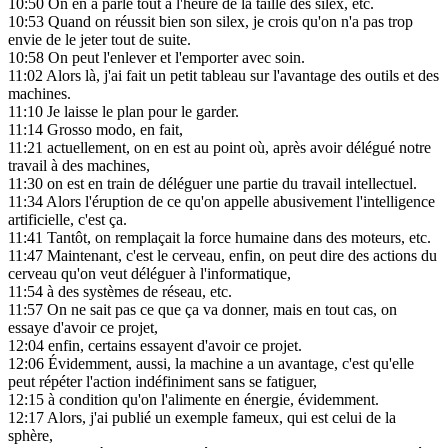
10:50
On en a parlé tout à l'heure de la taille des silex, etc.
10:53
Quand on réussit bien son silex, je crois qu'on n'a pas trop
envie de le jeter tout de suite.
10:58
On peut l'enlever et l'emporter avec soin.
11:02
Alors là, j'ai fait un petit tableau sur l'avantage des outils et des
machines.
11:10
Je laisse le plan pour le garder.
11:14
Grosso modo, en fait,
11:21
actuellement, on en est au point où, après avoir délégué notre
travail à des machines,
11:30
on est en train de déléguer une partie du travail intellectuel.
11:34
Alors l'éruption de ce qu'on appelle abusivement l'intelligence
artificielle, c'est ça.
11:41
Tantôt, on remplaçait la force humaine dans des moteurs, etc.
11:47
Maintenant, c'est le cerveau, enfin, on peut dire des actions du
cerveau qu'on veut déléguer à l'informatique,
11:54
à des systèmes de réseau, etc.
11:57
On ne sait pas ce que ça va donner, mais en tout cas, on
essaye d'avoir ce projet,
12:04
enfin, certains essayent d'avoir ce projet.
12:06
Évidemment, aussi, la machine a un avantage, c'est qu'elle
peut répéter l'action indéfiniment sans se fatiguer,
12:15
à condition qu'on l'alimente en énergie, évidemment.
12:17
Alors, j'ai publié un exemple fameux, qui est celui de la
sphère,