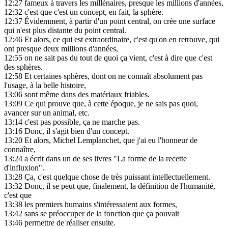
12:27
fameux à travers les millénaires, presque les millions d'années,
12:32
c'est que c'est un concept, en fait, la sphère.
12:37
Évidemment, à partir d'un point central, on crée une surface
qui n'est plus distante du point central.
12:46
Et alors, ce qui est extraordinaire, c'est qu'on en retrouve, qui
ont presque deux millions d'années,
12:55
on ne sait pas du tout de quoi ça vient, c'est à dire que c'est
des sphères.
12:58
Et certaines sphères, dont on ne connaît absolument pas
l'usage, à la belle histoire,
13:06
sont même dans des matériaux friables.
13:09
Ce qui prouve que, à cette époque, je ne sais pas quoi,
avancer sur un animal, etc.
13:14
c'est pas possible, ça ne marche pas.
13:16
Donc, il s'agit bien d'un concept.
13:20
Et alors, Michel Lemplanchet, que j'ai eu l'honneur de
connaître,
13:24
a écrit dans un de ses livres "La forme de la recette
d'influxion".
13:28
Ça, c'est quelque chose de très puissant intellectuellement.
13:32
Donc, il se peut que, finalement, la définition de l'humanité,
c'est que
13:38
les premiers humains s'intéressaient aux formes,
13:42
sans se préoccuper de la fonction que ça pouvait
13:46
permettre de réaliser ensuite.