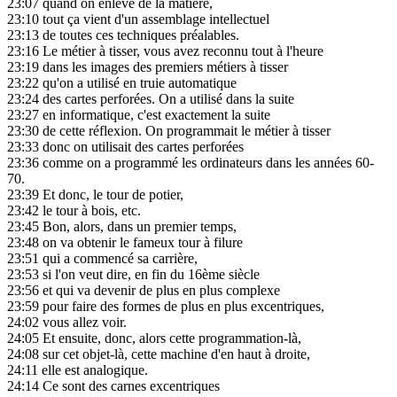
23:07
quand on enlève de la matière,
23:10
tout ça vient d'un assemblage intellectuel
23:13
de toutes ces techniques préalables.
23:16
Le métier à tisser, vous avez reconnu tout à l'heure
23:19
dans les images des premiers métiers à tisser
23:22
qu'on a utilisé en truie automatique
23:24
des cartes perforées. On a utilisé dans la suite
23:27
en informatique, c'est exactement la suite
23:30
de cette réflexion. On programmait le métier à tisser
23:33
donc on utilisait des cartes perforées
23:36
comme on a programmé les ordinateurs dans les années 60-
70.
23:39
Et donc, le tour de potier,
23:42
le tour à bois, etc.
23:45
Bon, alors, dans un premier temps,
23:48
on va obtenir le fameux tour à filure
23:51
qui a commencé sa carrière,
23:53
si l'on veut dire, en fin du 16ème siècle
23:56
et qui va devenir de plus en plus complexe
23:59
pour faire des formes de plus en plus excentriques,
24:02
vous allez voir.
24:05
Et ensuite, donc, alors cette programmation-là,
24:08
sur cet objet-là, cette machine d'en haut à droite,
24:11
elle est analogique.
24:14
Ce sont des carnes excentriques