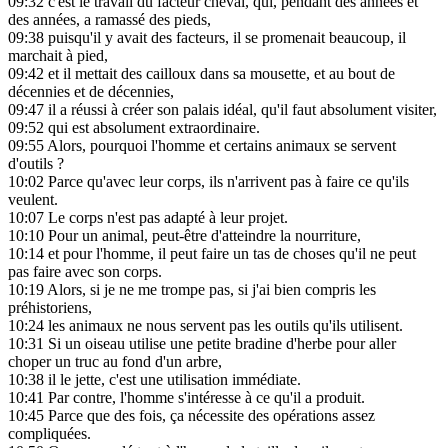
09:32
c'est le travail du facteur cheval, qui, pendant des années et
des années, a ramassé des pieds,
09:38
puisqu'il y avait des facteurs, il se promenait beaucoup, il
marchait à pied,
09:42
et il mettait des cailloux dans sa mousette, et au bout de
décennies et de décennies,
09:47
il a réussi à créer son palais idéal, qu'il faut absolument visiter,
09:52
qui est absolument extraordinaire.
09:55
Alors, pourquoi l'homme et certains animaux se servent
d'outils ?
10:02
Parce qu'avec leur corps, ils n'arrivent pas à faire ce qu'ils
veulent.
10:07
Le corps n'est pas adapté à leur projet.
10:10
Pour un animal, peut-être d'atteindre la nourriture,
10:14
et pour l'homme, il peut faire un tas de choses qu'il ne peut
pas faire avec son corps.
10:19
Alors, si je ne me trompe pas, si j'ai bien compris les
préhistoriens,
10:24
les animaux ne nous servent pas les outils qu'ils utilisent.
10:31
Si un oiseau utilise une petite bradine d'herbe pour aller
choper un truc au fond d'un arbre,
10:38
il le jette, c'est une utilisation immédiate.
10:41
Par contre, l'homme s'intéresse à ce qu'il a produit.
10:45
Parce que des fois, ça nécessite des opérations assez
compliquées.