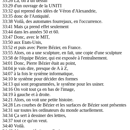
33:26
Là, on a un dessin
33:29
d'un ouvrage de la UNITI
33:32
qui reprend des idées de Véron d'Alexandrie,
33:35
donc de l'Antiquité.
33:38
Voilà, des automates fourrejaux, en l'occurrence.
33:41
Mais ça prend effet seulement
33:44
dans les années 50 et 60.
33:47
Donc, avec le MIT,
33:50
aux Etats-Unis,
33:52
et puis avec Pierre Bézier, en France.
33:55
Alors, on a une sculpture, en fait, une copie d'une sculpture
33:58
de l'équipe Bézier, qui est exposée à l'entraînement.
34:01
Donc, Pierre Bézier était au point,
34:04
je vais dire, presque de A à Z,
34:07
à la fois le système informatique,
34:10
le système pour décider des formes
34:13
qui sont programmées, le système pour les usiner.
34:16
On voit tout ça en bas de l'image,
34:19
à gauche et à droite.
34:21
Alors, on voit une petite histoire.
34:28
Les courbes de Bézier et les surfaces de Bézier sont présentes
34:31
sur toutes les ordinateurs du monde actuellement.
34:34
Ça sert à dessiner des lettres,
34:37
tout ce qu'on veut.
34:40
Voilà.