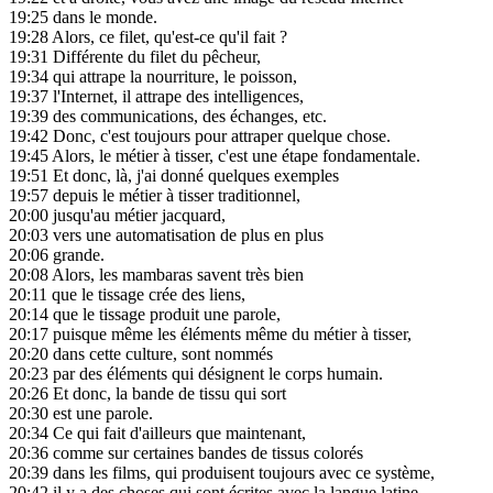
19:25
dans le monde.
19:28
Alors, ce filet, qu'est-ce qu'il fait ?
19:31
Différente du filet du pêcheur,
19:34
qui attrape la nourriture, le poisson,
19:37
l'Internet, il attrape des intelligences,
19:39
des communications, des échanges, etc.
19:42
Donc, c'est toujours pour attraper quelque chose.
19:45
Alors, le métier à tisser, c'est une étape fondamentale.
19:51
Et donc, là, j'ai donné quelques exemples
19:57
depuis le métier à tisser traditionnel,
20:00
jusqu'au métier jacquard,
20:03
vers une automatisation de plus en plus
20:06
grande.
20:08
Alors, les mambaras savent très bien
20:11
que le tissage crée des liens,
20:14
que le tissage produit une parole,
20:17
puisque même les éléments même du métier à tisser,
20:20
dans cette culture, sont nommés
20:23
par des éléments qui désignent le corps humain.
20:26
Et donc, la bande de tissu qui sort
20:30
est une parole.
20:34
Ce qui fait d'ailleurs que maintenant,
20:36
comme sur certaines bandes de tissus colorés
20:39
dans les films, qui produisent toujours avec ce système,
20:42
il y a des choses qui sont écrites avec la langue latine.