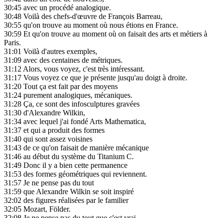
30:45
avec un procédé analogique.
30:48
Voilà des chefs-d'œuvre de François Barreau,
30:55
qu'on trouve au moment où nous étions en France.
30:59
Et qu'on trouve au moment où on faisait des arts et métiers à
Paris.
31:01
Voilà d'autres exemples,
31:09
avec des centaines de métriques.
31:12
Alors, vous voyez, c'est très intéressant.
31:17
Vous voyez ce que je présente jusqu'au doigt à droite.
31:20
Tout ça est fait par des moyens
31:24
purement analogiques, mécaniques.
31:28
Ça, ce sont des infosculptures gravées
31:30
d'Alexandre Wilkin,
31:34
avec lequel j'ai fondé Arts Mathematica,
31:37
et qui a produit des formes
31:40
qui sont assez voisines
31:43
de ce qu'on faisait de manière mécanique
31:46
au début du système du Titanium C.
31:49
Donc il y a bien cette permanence
31:53
des formes géométriques qui reviennent.
31:57
Je ne pense pas du tout
31:59
que Alexandre Wilkin se soit inspiré
32:02
des figures réalisées par le familier
32:05
Mozart, Földer.
32:08
Je ne pense pas du tout que c'est vrai.