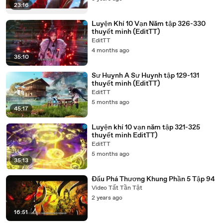
23:16
Luyện Khí 10 Vạn Năm tập 326-330
thuyết minh (EditTT)
EditTT
4 months ago
35:10
Sư Huynh A Sư Huynh tập 129-131
thuyết minh (EditTT)
EditTT
5 months ago
45:17
Luyện khí 10 vạn năm tập 321-325
thuyết minh EditTT)
EditTT
5 months ago
35:13
Đấu Phá Thương Khung Phần 5 Tập 94
Video Tất Tần Tật
2 years ago
16:51