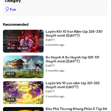
Category
🎈
Fun
Recommended
Luyện Khí 10 Vạn Năm tập 326-330
thuyết minh (EditTT)
EditTT
4 months ago
35:10
|
Up next
Sư Huynh A Sư Huynh tập 129-131
thuyết minh (EditTT)
EditTT
5 months ago
45:17
Luyện khí 10 vạn năm tập 321-325
thuyết minh EditTT)
EditTT
5 months ago
35:13
Đấu Phá Thương Khung Phần 5 Tập 94