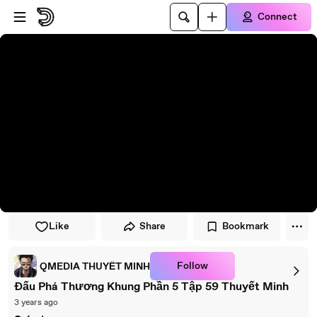
Skip to player
Skip to main content
Connect
Like
Share
Bookmark
Follow
QMEDIA THUYẾT MINH
Đấu Phá Thương Khung Phần 5 Tập 59 Thuyết Minh
3 years ago