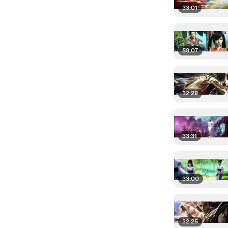
33:01
58:07
32:28
33:31
33:00
32:25