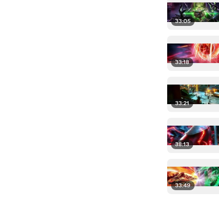
33:05
33:18
33:21
38:13
33:49