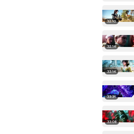
32:10
32:14
33:14
33:31
33:08