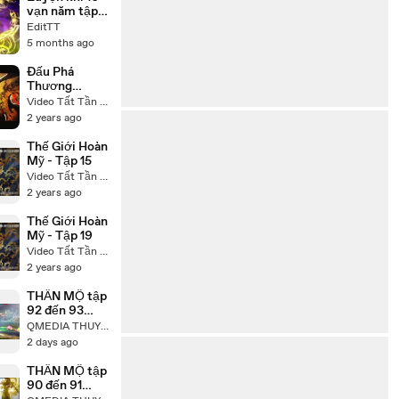
vạn năm tập
321-325
EditTT
thuyết minh
5 months ago
EditTT)
Đấu Phá
Thương
Khung Phần 5
Video Tất Tần Tật
Tập 94
2 years ago
Thế Giới Hoàn
Mỹ - Tập 15
Video Tất Tần Tật
2 years ago
Thế Giới Hoàn
Mỹ - Tập 19
Video Tất Tần Tật
2 years ago
THẦN MỘ tập
92 đến 93
Thuyết minh
QMEDIA THUYẾT MINH
QMEDIA
2 days ago
THẦN MỘ tập
90 đến 91