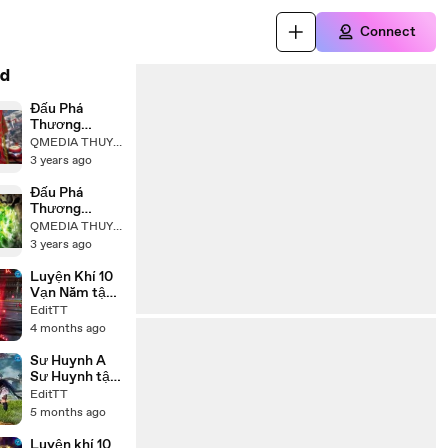
Connect
d
Đấu Phá
Thương
Khung Phần 5
QMEDIA THUYẾT MINH
Tập 56
3 years ago
Thuyết Minh
Đấu Phá
Thương
Khung Phần 5
QMEDIA THUYẾT MINH
Tập 57
3 years ago
Thuyết Minh
Luyện Khí 10
Vạn Năm tập
326-330
EditTT
thuyết minh
4 months ago
(EditTT)
Sư Huynh A
Sư Huynh tập
129-131 thuyết
EditTT
minh (EditTT)
5 months ago
Luyện khí 10