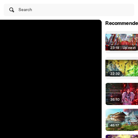
Search
Recommende
23:18
|
Up next
22:32
35:10
45:17