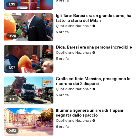
5 ore fa
1:39
Igli Tare: Baresi era un grande uomo, ha
fatto la storia del Milan
Quotidiano Nazionale
5 ore fa
0:28
Dida: Baresi era una persona incredibile
Quotidiano Nazionale
5 ore fa
1:07
Crollo edificio Messina, proseguono le
ricerche dei 2 dispersi
Quotidiano Nazionale
5 ore fa
0:37
Illumina rigenera un'area di Trapani
segnata dallo spaccio
Quotidiano Nazionale
6 ore fa
0:52