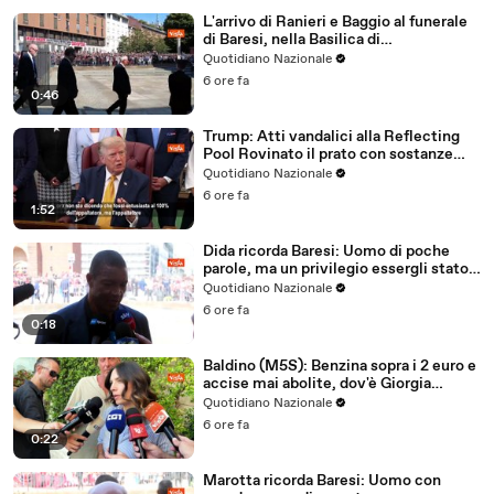
L'arrivo di Ranieri e Baggio al funerale
di Baresi, nella Basilica di
Sant'Ambrogio a Milano
Quotidiano Nazionale
6 ore fa
0:46
Trump: Atti vandalici alla Reflecting
Pool Rovinato il prato con sostanze
chimiche
Quotidiano Nazionale
6 ore fa
1:52
Dida ricorda Baresi: Uomo di poche
parole, ma un privilegio essergli stato
accanto
Quotidiano Nazionale
6 ore fa
0:18
Baldino (M5S): Benzina sopra i 2 euro e
accise mai abolite, dov'è Giorgia
Meloni?
Quotidiano Nazionale
6 ore fa
0:22
Marotta ricorda Baresi: Uomo con