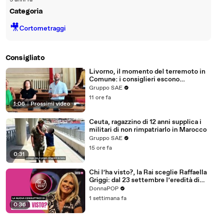
3 anni fa
Categoria
🎥
Cortometraggi
Consigliato
Livorno, il momento del terremoto in
Comune: i consiglieri escono
dall'edificio - "State calmi, niente
Gruppo SAE
panico"
11 ore fa
1:06
|
Prossimi video
Ceuta, ragazzino di 12 anni supplica i
militari di non rimpatriarlo in Marocco
Gruppo SAE
15 ore fa
0:31
Chi l’ha visto?, la Rai sceglie Raffaella
Griggi: dal 23 settembre l’eredità di
Federica Sciarelli
DonnaPOP
1 settimana fa
0:36