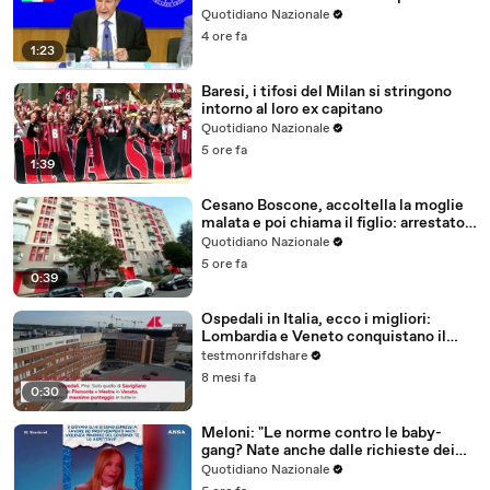
del sisma
Quotidiano Nazionale
4 ore fa
1:23
Baresi, i tifosi del Milan si stringono
intorno al loro ex capitano
Quotidiano Nazionale
5 ore fa
1:39
Cesano Boscone, accoltella la moglie
malata e poi chiama il figlio: arrestato
84enne
Quotidiano Nazionale
5 ore fa
0:39
Ospedali in Italia, ecco i migliori:
Lombardia e Veneto conquistano il
podio
testmonrifdshare
8 mesi fa
0:30
Meloni: "Le norme contro le baby-
gang? Nate anche dalle richieste dei
ragazzi"
Quotidiano Nazionale