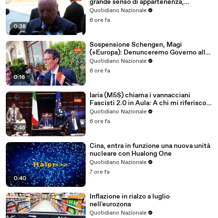
grande senso di appartenenza,
esempio per nostri giovani calciatori
Quotidiano Nazionale
6 ore fa
0:38
Sospensione Schengen, Magi
(+Europa): Denunceremo Governo alla
Commissione Europea
Quotidiano Nazionale
6 ore fa
0:16
Iaria (M5S) chiama i vannacciani
Fascisti 2.0 in Aula: A chi mi riferisco?
In generale al Generale
Quotidiano Nazionale
6 ore fa
2:46
Cina, entra in funzione una nuova unità
nucleare con Hualong One
Quotidiano Nazionale
7 ore fa
0:40
Inflazione in rialzo a luglio
nell'eurozona
Quotidiano Nazionale