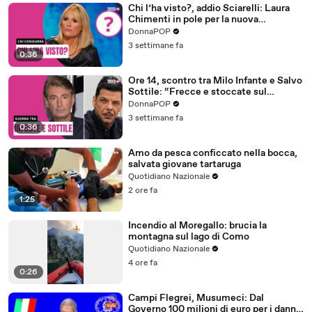
Chi l’ha visto?, addio Sciarelli: Laura
Chimenti in pole per la nuova
conduzione
DonnaPOP
3 settimane fa
0:36
Ore 14, scontro tra Milo Infante e Salvo
Sottile: “Frecce e stoccate sul
passaggio di testimone”
DonnaPOP
3 settimane fa
0:36
Amo da pesca conficcato nella bocca,
salvata giovane tartaruga
Quotidiano Nazionale
2 ore fa
1:25
Incendio al Moregallo: brucia la
montagna sul lago di Como
Quotidiano Nazionale
4 ore fa
0:26
Campi Flegrei, Musumeci: Dal
Governo 100 milioni di euro per i danni