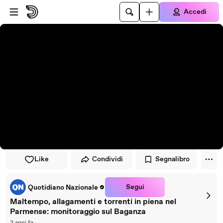
Vai al lettore
Passa al contenuto principale
Accedi
Like
Condividi
Segnalibro
Segui
Quotidiano Nazionale
Maltempo, allagamenti e torrenti in piena nel
Parmense: monitoraggio sul Baganza