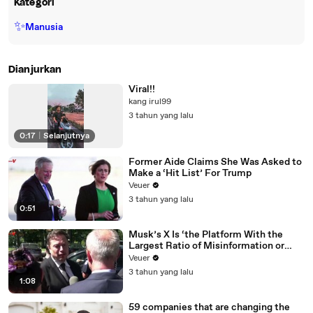
Kategori
✨
Manusia
Dianjurkan
Viral!!
kang irul99
3 tahun yang lalu
0:17
|
Selanjutnya
Former Aide Claims She Was Asked to
Make a ‘Hit List’ For Trump
Veuer
3 tahun yang lalu
0:51
Musk’s X Is ‘the Platform With the
Largest Ratio of Misinformation or
Disinformation’ Amongst All Social
Veuer
Media Platforms
3 tahun yang lalu
1:08
59 companies that are changing the