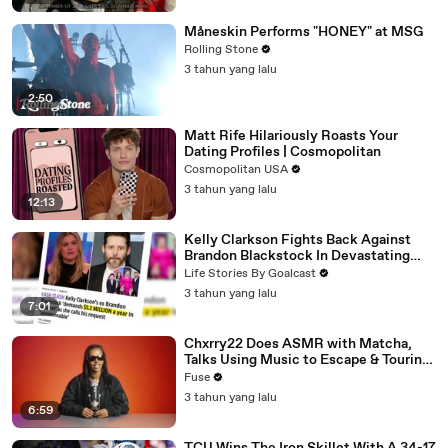
Måneskin Performs "HONEY" at MSG
Rolling Stone
3 tahun yang lalu
2:50
Matt Rife Hilariously Roasts Your
Dating Profiles | Cosmopolitan
Cosmopolitan USA
3 tahun yang lalu
12:13
Kelly Clarkson Fights Back Against
Brandon Blackstock In Devastating
Divorce Battle
Life Stories By Goalcast
3 tahun yang lalu
7:01
Chxrry22 Does ASMR with Matcha,
Talks Using Music to Escape & Touring
with The Weeknd
Fuse
3 tahun yang lalu
6:59