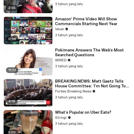
3 tahun yang lalu
2:55
Amazon’ Prime Video Will Show
Commercials Starting Next Year
Veuer
3 tahun yang lalu
0:36
Pokimane Answers The Web's Most
Searched Questions
WIRED
3 tahun yang lalu
11:13
BREAKING NEWS: Matt Gaetz Tells
House Committee: 'I'm Not Going To
Vote For A Continuing Resolution'
Forbes Breaking News
3 tahun yang lalu
4:16
What's Popular on Uber Eats?
Stringr
3 tahun yang lalu
1:00