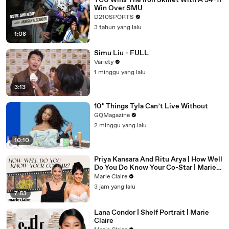
TCU Wins The Iron Skillet With A 34-17
Win Over SMU
D210SPORTS
3 tahun yang lalu
1:08
Simu Liu - FULL
Variety
1 minggu yang lalu
3:13
10* Things Tyla Can’t Live Without
GQMagazine
2 minggu yang lalu
10:10
Priya Kansara And Ritu Arya | How Well
Do You Do Know Your Co-Star | Marie
Claire
Marie Claire
3 jam yang lalu
7:53
Lana Condor | Shelf Portrait | Marie
Claire