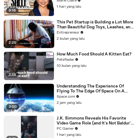
Marie Claire
1 hari yang lalu
9:16
This Pet Startup is Building a Lot More
Than Beautiful Dog Toys, Leashes, and
Collars
Entrepreneur
2 bulan yang lalu
2:25
How Much Food Should A Kitten Eat?
PetsRadar
10 bulan yang lalu
2:58
Understanding The Experience Of
Flying To The Edge Of Space On A
'Spaceship Neptune' Balloon Ride
Space.com
2 jam yang lalu
3:00
J.K. Simmons Reveals His Favorite
Video Game Role (and It's Not Baldur's
Gate 3)
PC Gamer
1 hari yang lalu