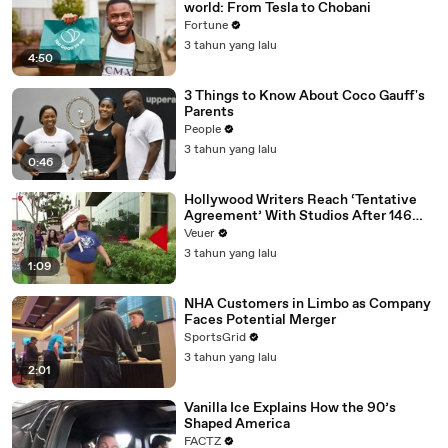
world: From Tesla to Chobani
Fortune
3 tahun yang lalu
4:50
3 Things to Know About Coco Gauff's
Parents
People
3 tahun yang lalu
0:46
Hollywood Writers Reach ‘Tentative
Agreement’ With Studios After 146
Day Strike
Veuer
3 tahun yang lalu
1:09
NHA Customers in Limbo as Company
Faces Potential Merger
SportsGrid
3 tahun yang lalu
2:01
Vanilla Ice Explains How the 90’s
Shaped America
FACTZ