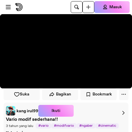
Lewati ke pemutar
Lewatkan ke konten utama
Masuk
Suka
Bagikan
Bookmark
Ikuti
kang irul99
Vario modif sederhana!!
#vario
#modifvario
#ngaber
#cinematic
3 tahun yang lalu
#fyp