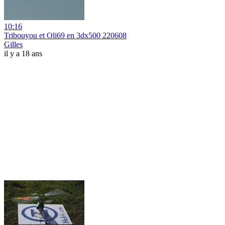
10:16
Tribouyou et Oli69 en 3dx500 220608
Gilles
il y a 18 ans