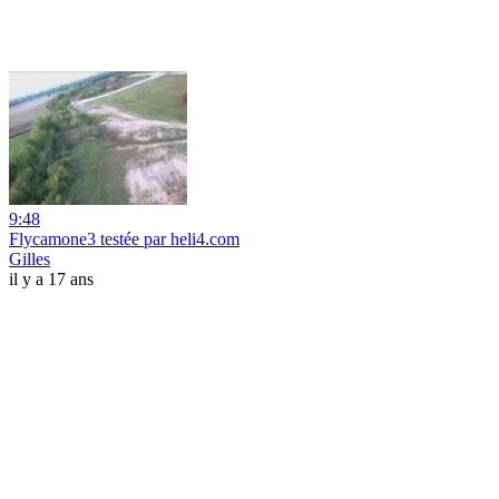
9:48
Flycamone3 testée par heli4.com
Gilles
il y a 17 ans