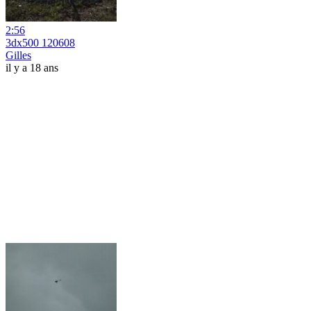
2:56
3dx500 120608
Gilles
il y a 18 ans