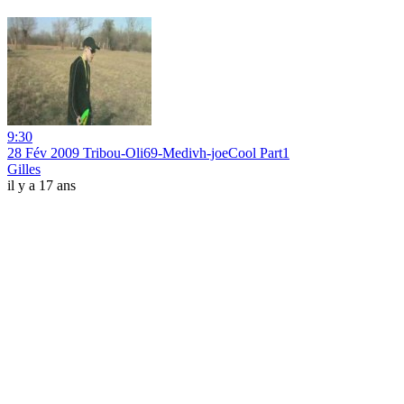
9:30
28 Fév 2009 Tribou-Oli69-Medivh-joeCool Part1
Gilles
il y a 17 ans