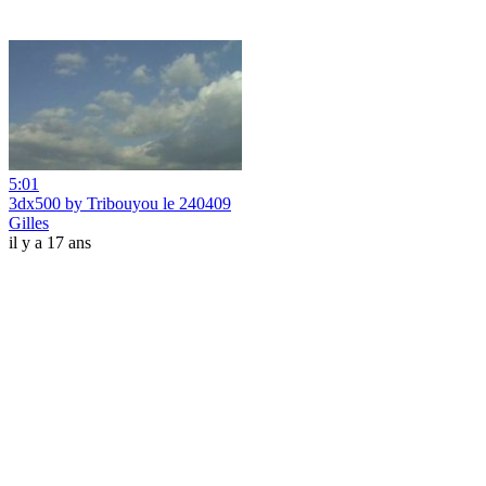
5:01
3dx500 by Tribouyou le 240409
Gilles
il y a 17 ans