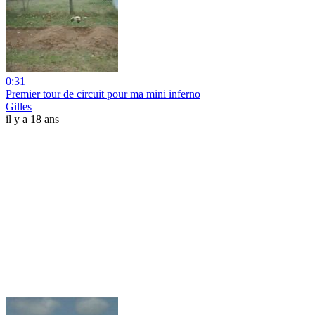
0:31
Premier tour de circuit pour ma mini inferno
Gilles
il y a 18 ans