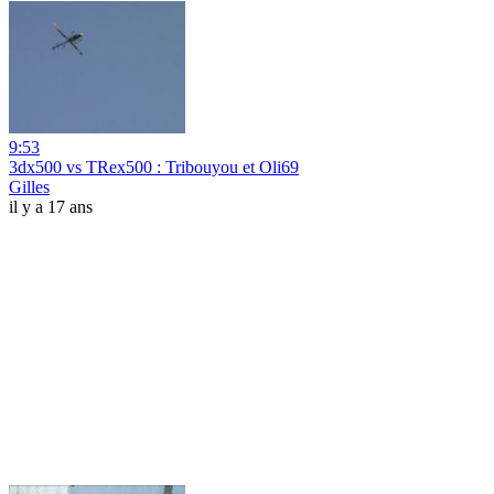
9:53
3dx500 vs TRex500 : Tribouyou et Oli69
Gilles
il y a 17 ans