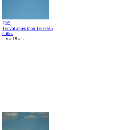
7:05
1er vol après mon 1er crash
Gilles
il y a 18 ans