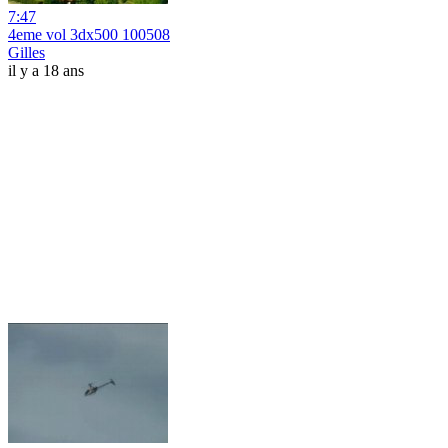
7:47
4eme vol 3dx500 100508
Gilles
il y a 18 ans