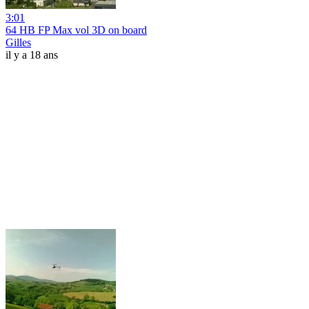
3:01
64 HB FP Max vol 3D on board
Gilles
il y a 18 ans