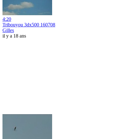
4:20
Tribouyou 3dx500 160708
Gilles
il y a 18 ans