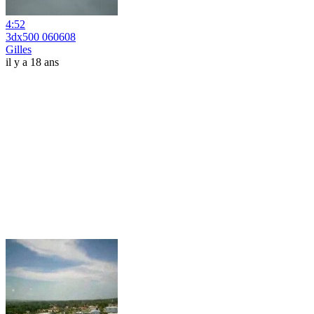
4:52
3dx500 060608
Gilles
il y a 18 ans