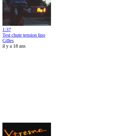
1:37
Test chute tension lipo
Gilles
il y a 18 ans