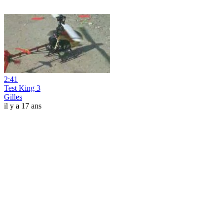
2:41
Test King 3
Gilles
il y a 17 ans