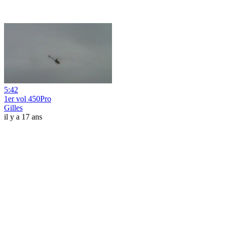
5:42
1er vol 450Pro
Gilles
il y a 17 ans