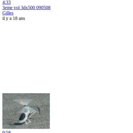
4:33
3eme vol 3dx500 090508
Gilles
il y a 18 ans
9:58