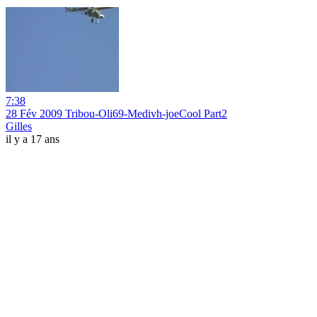
7:38
28 Fév 2009 Tribou-Oli69-Medivh-joeCool Part2
Gilles
il y a 17 ans