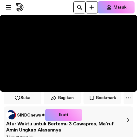
Lewati ke pemutar
Lewatkan ke konten utama
Masuk
Suka
Bagikan
Bookmark
Ikuti
SINDOnews
Atur Waktu untuk Bertemu 3 Cawapres, Ma'ruf
Amin Ungkap Alasannya