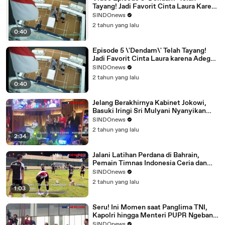
Tayang! Jadi Favorit Cinta Laura Karena
Adegan Ini…
SINDOnews
2 tahun yang lalu
0:40
Episode 5 \'Dendam\' Telah Tayang!
Jadi Favorit Cinta Laura karena Adegan
Ini
SINDOnews
2 tahun yang lalu
0:40
Jelang Berakhirnya Kabinet Jokowi,
Basuki Iringi Sri Mulyani Nyanyikan
Lagi \'Menghitung Hari\'
SINDOnews
2 tahun yang lalu
2:34
Jalani Latihan Perdana di Bahrain,
Pemain Timnas Indonesia Ceria dan
Rileks
SINDOnews
2 tahun yang lalu
1:03
Seru! Ini Momen saat Panglima TNI,
Kapolri hingga Menteri PUPR Ngeband
Bareng di IKN
SINDOnews