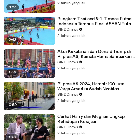
2 tahun yang lalu
3:04
Bungkam Thailand 5-1, Timnas Futsal
Indonesia Tembus Final ASEAN Futsal
Championship 2024
SINDOnews
2 tahun yang lalu
2:43
Akui Kekalahan dari Donald Trump di
Pilpres AS, Kamala Harris Sampaikan
Pidato Konsesi
SINDOnews
2 tahun yang lalu
1:06
Pilpres AS 2024, Hampir 100 Juta
Warga Amerika Sudah Nyoblos
SINDOnews
2 tahun yang lalu
0:59
Curhat Harry dan Meghan Ungkap
Kehidupan Kerajaan
SINDOnews
2 tahun yang lalu
1:26