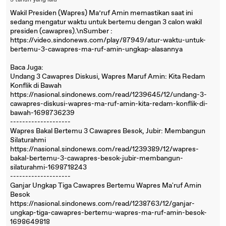
3 tahun yang lalu
Wakil Presiden (Wapres) Ma’ruf Amin memastikan saat ini
sedang mengatur waktu untuk bertemu dengan 3 calon wakil
presiden (cawapres).\nSumber :
https://video.sindonews.com/play/87949/atur-waktu-untuk-
bertemu-3-cawapres-ma-ruf-amin-ungkap-alasannya
Baca Juga:
Undang 3 Cawapres Diskusi, Wapres Maruf Amin: Kita Redam
Konflik di Bawah
https://nasional.sindonews.com/read/1239645/12/undang-3-
cawapres-diskusi-wapres-ma-ruf-amin-kita-redam-konflik-di-
bawah-1698736239
--------------------
Wapres Bakal Bertemu 3 Cawapres Besok, Jubir: Membangun
Silaturahmi
https://nasional.sindonews.com/read/1239389/12/wapres-
bakal-bertemu-3-cawapres-besok-jubir-membangun-
silaturahmi-1698718243
--------------------
Ganjar Ungkap Tiga Cawapres Bertemu Wapres Ma'ruf Amin
Besok
https://nasional.sindonews.com/read/1238763/12/ganjar-
ungkap-tiga-cawapres-bertemu-wapres-ma-ruf-amin-besok-
1698649818