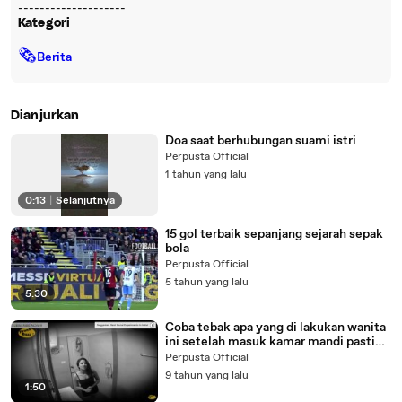
--------------------
Kategori
🗞
Berita
Dianjurkan
Doa saat berhubungan suami istri
Perpusta Official
1 tahun yang lalu
0:13
|
Selanjutnya
15 gol terbaik sepanjang sejarah sepak
bola
Perpusta Official
5 tahun yang lalu
5:30
Coba tebak apa yang di lakukan wanita
ini setelah masuk kamar mandi pasti
kamu gak nyangka
Perpusta Official
9 tahun yang lalu
1:50