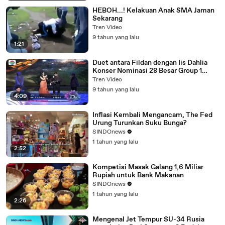
HEBOH...! Kelakuan Anak SMA Jaman
Sekarang
Tren Video
9 tahun yang lalu
1:21
Duet antara Fildan dengan Iis Dahlia
Konser Nominasi 28 Besar Group 1
D'Academy 4
Tren Video
9 tahun yang lalu
4:09
Inflasi Kembali Mengancam, The Fed
Urung Turunkan Suku Bunga?
SINDOnews
1 tahun yang lalu
2:52
Kompetisi Masak Galang 1,6 Miliar
Rupiah untuk Bank Makanan
SINDOnews
1 tahun yang lalu
2:26
Mengenal Jet Tempur SU-34 Rusia