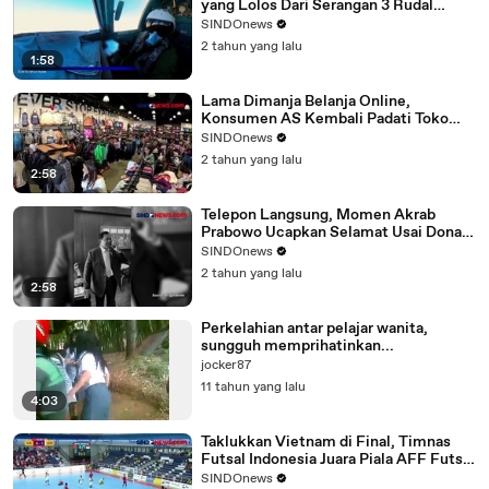
yang Lolos Dari Serangan 3 Rudal
Patriot AS
SINDOnews
2 tahun yang lalu
1:58
Lama Dimanja Belanja Online,
Konsumen AS Kembali Padati Toko
Fisik
SINDOnews
2 tahun yang lalu
2:58
Telepon Langsung, Momen Akrab
Prabowo Ucapkan Selamat Usai Donald
Trump Menang Pilpres AS
SINDOnews
2 tahun yang lalu
2:58
Perkelahian antar pelajar wanita,
sungguh memprihatinkan...
jocker87
11 tahun yang lalu
4:03
Taklukkan Vietnam di Final, Timnas
Futsal Indonesia Juara Piala AFF Futsal
2024
SINDOnews