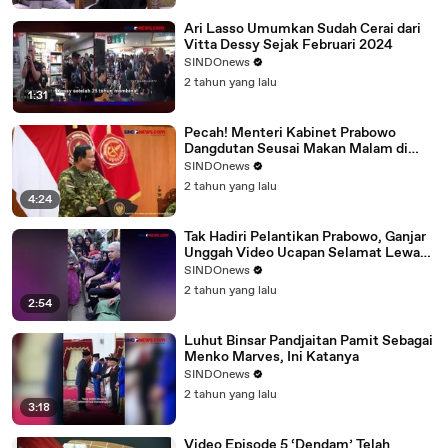
Ari Lasso Umumkan Sudah Cerai dari
Vitta Dessy Sejak Februari 2024
SINDOnews
2 tahun yang lalu
1:31
Pecah! Menteri Kabinet Prabowo
Dangdutan Seusai Makan Malam di
Akmil
SINDOnews
2 tahun yang lalu
4:24
Tak Hadiri Pelantikan Prabowo, Ganjar
Unggah Video Ucapan Selamat Lewat
IG
SINDOnews
2 tahun yang lalu
2:54
Luhut Binsar Pandjaitan Pamit Sebagai
Menko Marves, Ini Katanya
SINDOnews
2 tahun yang lalu
3:18
Video Episode 5 ‘Dendam’ Telah