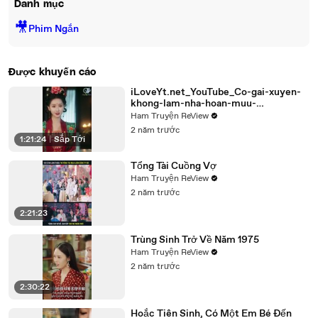
Danh mục
🎥
Phim Ngắn
Được khuyến cáo
iLoveYt.net_YouTube_Co-gai-xuyen-
khong-lam-nha-hoan-muu-
tri_Media_cTNpqvjEVOY_002_720p
Ham Truyện ReView
2 năm trước
1:21:24
|
Sắp Tới
Tổng Tài Cuồng Vợ
Ham Truyện ReView
2 năm trước
2:21:23
Trùng Sinh Trở Về Năm 1975
Ham Truyện ReView
2 năm trước
2:30:22
Hoắc Tiên Sinh, Có Một Em Bé Đến