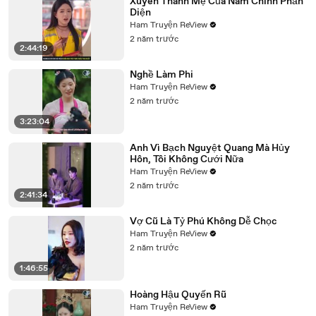
Xuyên Thành Mẹ Của Nam Chính Phản
Diện
Ham Truyện ReView
2 năm trước
2:44:19
Nghề Làm Phi
Ham Truyện ReView
2 năm trước
3:23:04
Anh Vì Bạch Nguyệt Quang Mà Hủy
Hôn, Tôi Không Cưới Nữa
Ham Truyện ReView
2 năm trước
2:41:34
Vợ Cũ Là Tỷ Phú Không Dễ Chọc
Ham Truyện ReView
2 năm trước
1:46:55
Hoàng Hậu Quyến Rũ
Ham Truyện ReView