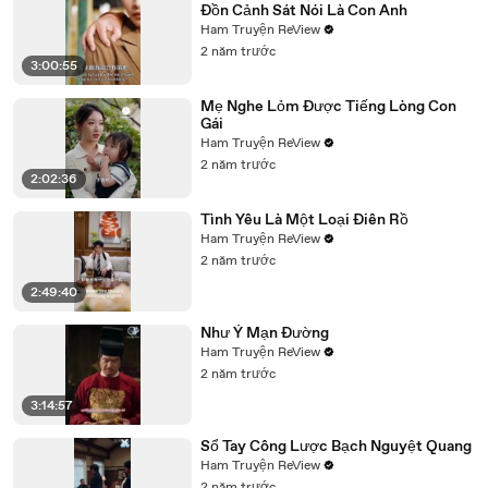
Đồn Cảnh Sát Nói Là Con Anh
Ham Truyện ReView
2 năm trước
3:00:55
Mẹ Nghe Lỏm Được Tiếng Lòng Con
Gái
Ham Truyện ReView
2 năm trước
2:02:36
Tình Yêu Là Một Loại Điên Rồ
Ham Truyện ReView
2 năm trước
2:49:40
Như Ý Mạn Đường
Ham Truyện ReView
2 năm trước
3:14:57
Sổ Tay Công Lược Bạch Nguyệt Quang
Ham Truyện ReView