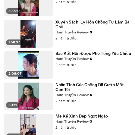
2 năm trước
3:56:13
Xuyên Sách, Ly Hôn Chồng Tự Làm Bà
Chủ
Ham Truyện ReView
2 năm trước
1:58:37
Sau Kết Hôn Được Phó Tổng Yêu Chiều
Ham Truyện ReView
2 năm trước
2:06:07
Nhân Tình Của Chồng Đã Cướp Mất
Con Tôi
Ham Truyện ReView
2 năm trước
50:11
Mẹ Kế Xinh Đẹp Ngọt Ngào
Ham Truyện ReView
2 năm trước