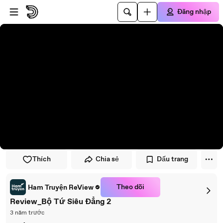
Đi đến trình phát
Đi đến nội dung chính
Đăng nhập
Thích
Chia sẻ
Dấu trang
Theo dõi
Ham Truyện ReView
Review_Bộ Tứ Siêu Đẳng 2
3 năm trước