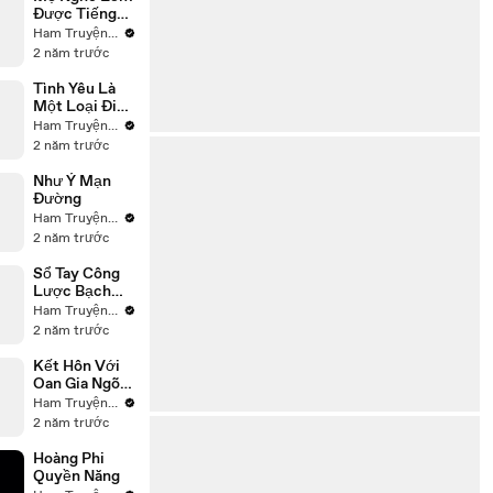
Được Tiếng
Lòng Con Gái
Ham Truyện ReView
2 năm trước
Tình Yêu Là
Một Loại Điên
Rồ
Ham Truyện ReView
2 năm trước
Như Ý Mạn
Đường
Ham Truyện ReView
2 năm trước
Sổ Tay Công
Lược Bạch
Nguyệt Quang
Ham Truyện ReView
2 năm trước
Kết Hôn Với
Oan Gia Ngõ
Hẹp
Ham Truyện ReView
2 năm trước
Hoàng Phi
Quyền Năng