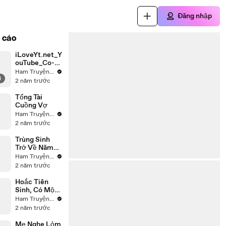
Đăng nhập
 cáo
iLoveYt.net_Y
ouTube_Co-
gai-xuyen-
Ham Truyện ReView
i
khong-lam-
2 năm trước
nha-hoan-
muu-
Tổng Tài
tri_Media_cT
Cuồng Vợ
NpqvjEVOY_0
Ham Truyện ReView
02_720p
2 năm trước
Trùng Sinh
Trở Về Năm
1975
Ham Truyện ReView
2 năm trước
Hoắc Tiên
Sinh, Có Một
Em Bé Đến
Ham Truyện ReView
Đồn Cảnh Sát
2 năm trước
Nói Là Con
Anh
Mẹ Nghe Lỏm