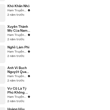
Khó Khăn Nhỏ
Ham Truyện ReView
2 năm trước
Xuyên Thành
Mẹ Của Nam
Chính Phản
Ham Truyện ReView
Diện
2 năm trước
Nghề Làm Phi
Ham Truyện ReView
2 năm trước
Anh Vì Bạch
Nguyệt Quang
Mà Hủy Hôn,
Ham Truyện ReView
Tôi Không
2 năm trước
Cưới Nữa
Vợ Cũ Là Tỷ
Phú Không Dễ
Chọc
Ham Truyện ReView
2 năm trước
Hoàng Hậu