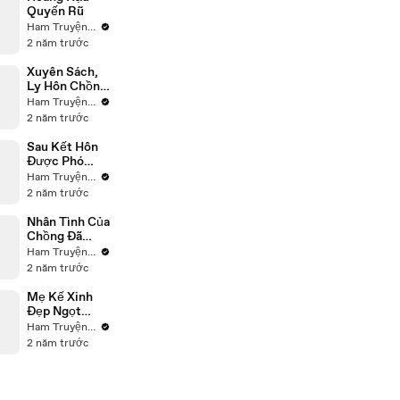
Quyến Rũ
Ham Truyện ReView
2 năm trước
Xuyên Sách,
Ly Hôn Chồng
Tự Làm Bà
Ham Truyện ReView
Chủ
2 năm trước
Sau Kết Hôn
Được Phó
Tổng Yêu
Ham Truyện ReView
Chiều
2 năm trước
Nhân Tình Của
Chồng Đã
Cướp Mất
Ham Truyện ReView
Con Tôi
2 năm trước
Mẹ Kế Xinh
Đẹp Ngọt
Ngào
Ham Truyện ReView
2 năm trước