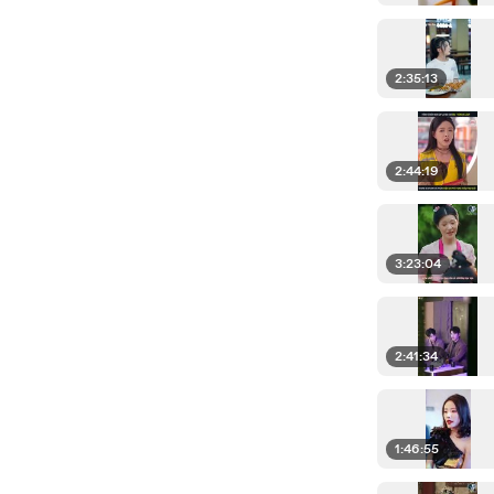
2:35:13
2:44:19
3:23:04
2:41:34
1:46:55