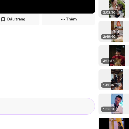
2:02:36
Dấu trang
Thêm
2:49:40
3:14:57
1:41:34
1:39:31