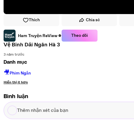
Thích
Chia sẻ
Theo dõi
Ham Truyện ReView
Vệ Binh Dải Ngân Hà 3
3 năm trước
Danh mục
🎥
Phim Ngắn
Hiển thị ít hơn
Bình luận
Thêm
nhận
xét
của
bạn