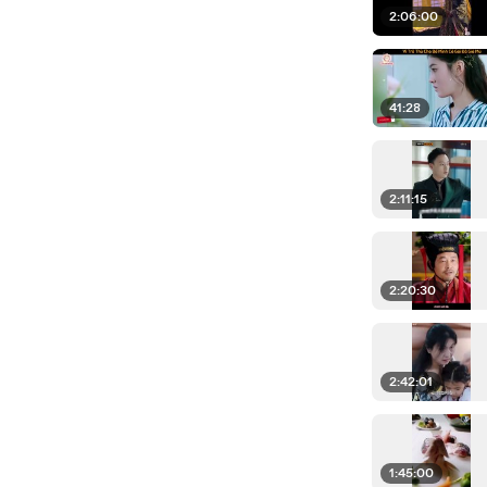
2:06:00
41:28
2:11:15
2:20:30
2:42:01
1:45:00