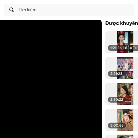
Tìm kiếm
Được khuyến
1:21:24
|
Sắp Tớ
2:21:23
2:30:22
3:00:55