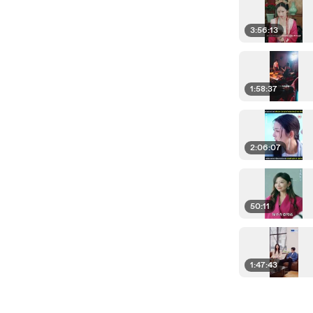
3:56:13
1:58:37
2:06:07
50:11
1:47:43