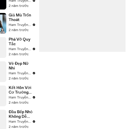
Ham Truyện ReView
2 năm trước
Giả Mù Trốn
Thoát
Ham Truyện ReView
2 năm trước
Phá Vỡ Quy
Tắc
Ham Truyện ReView
2 năm trước
Vẻ Đẹp Nữ
Nhi
Ham Truyện ReView
2 năm trước
Kết Hôn Với
Cơ Trưởng
Lạnh Lùng
Ham Truyện ReView
2 năm trước
Đầu Bếp Nhỏ
Không Dễ
Chọc
Ham Truyện ReView
2 năm trước