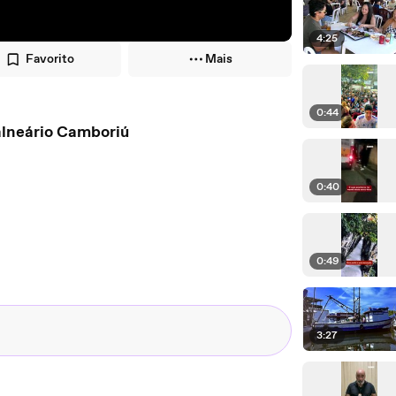
4:25
Favorito
Mais
0:44
alneário Camboriú
0:40
0:49
3:27