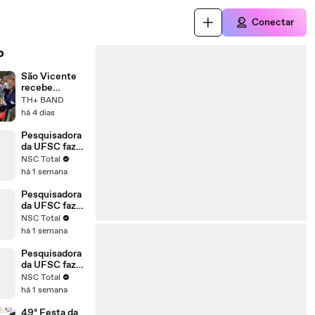
Conectar
o
São Vicente
recebe
estágio de
TH+ BAND
apoio à Defesa
há 4 dias
Civil
Pesquisadora
da UFSC faz
vaquinha e
NSC Total
vira polêmica
há 1 semana
após
publicação de
Pesquisadora
influenciadora
da UFSC faz
digital
vaquinha e
NSC Total
vira polêmica
há 1 semana
após
publicação de
Pesquisadora
influenciadora
da UFSC faz
digital.
vaquinha e
NSC Total
Confira o
vira polêmica
há 1 semana
vídeo
após
publicação de
49ª Festa da