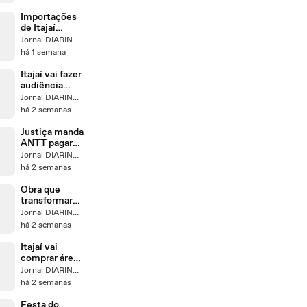
Santos
Dumont
Importações
de Itajaí
crescem mais
Jornal DIARINHO
de US$ 1
há 1 semana
bilhão em
2026
Itajaí vai fazer
audiência
pública sobre
Jornal DIARINHO
PPP na
há 2 semanas
educação
Justiça manda
ANTT pagar
R$ 9 milhões
Jornal DIARINHO
de
há 2 semanas
indenizações
por
Obra que
congestionam
transformará
entos na BR
Itajaí em polo
Jornal DIARINHO
101
da aviação
há 2 semanas
executiva vai
dar largada
Itajaí vai
comprar área
da Celesc alvo
Jornal DIARINHO
de invasões
há 2 semanas
no São Roque
Festa do