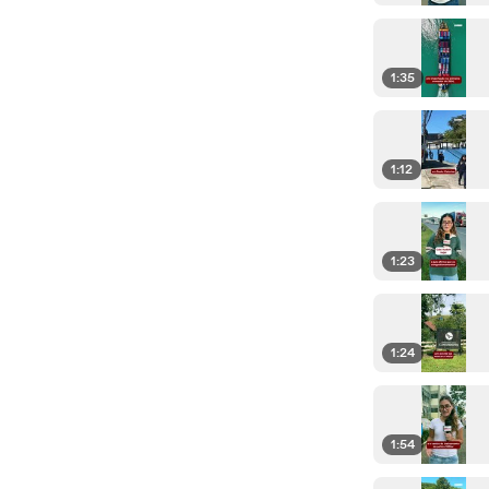
1:35
1:12
1:23
1:24
1:54