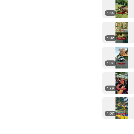
1:34
1:02
1:37
1:29
1:07