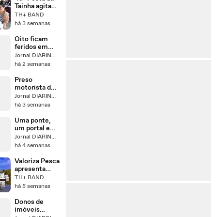
influenciadora
Tainha agita
digital.
Bertioga até
TH+ BAND
Influencers se
agosto
há 3 semanas
manifestam e
tomam lados:
Oito ficam
feridos em
confusão
Jornal DIARINHO
entre
há 2 semanas
torcedores na
Central
Preso
motorista de
van escolar
Jornal DIARINHO
acusado de
há 3 semanas
assediar
meninas
Uma ponte,
um portal e
um refúgio:
Jornal DIARINHO
conheça a
há 4 semanas
Cazah, o
espaço que
Valoriza Pesca
surpreende
apresenta
em Itapema
resultados em
TH+ BAND
Santos
há 5 semanas
Donos de
imóveis