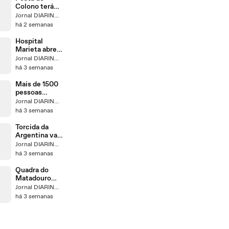
Colono terá
montaria em
Jornal DIARINHO
touro de
há 2 semanas
verdade como
atração
Hospital
inédita
Marieta abre
vagas em
Jornal DIARINHO
mais de 20
há 3 semanas
funções em
Itajaí
Mais de 1500
pessoas
trabalhavam
Jornal DIARINHO
na fábrica da
há 3 semanas
Colcci quando
incêndio
Torcida da
começou em
Argentina vai
Itajaí
ao delírio em
Jornal DIARINHO
BC
há 3 semanas
Quadra do
Matadouro
segue
Jornal DIARINHO
interditada
há 3 semanas
após acidente
que matou
menino