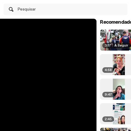
Pesquisar
Recomendad
3:17
|
A Seguir
4:58
9:47
2:45