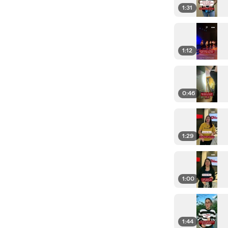
1:31
1:12
0:46
1:29
1:00
1:44