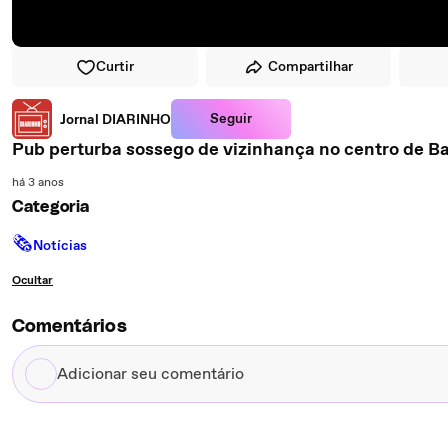
Curtir
Compartilhar
Seguir
Jornal DIARINHO
Pub perturba sossego de vizinhança no centro de B
há 3 anos
Categoria
🗞
Notícias
Ocultar
Comentários
Adicionar
seu
comentário