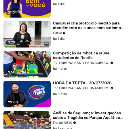
há 1 dia
21:04
Cascavel cria protocolo inédito para
atendimento de alunos com autismo
nas escolas
Catve
há 1 dia
3:29
Competição de robótica reúne
estudantes do Recife
TV TRIBUNA BAND PERNAMBUCO
há 4 dias
3:14
HORA DA TRETA - 30/07/2026
TV TRIBUNA BAND PERNAMBUCO
há 5 dias
29:00
Análise de Segurança: Investigações
sobre a Tragédia no Parque Aquático
em Ouro Preto, Olinda
Portal NE10
há 1 semana