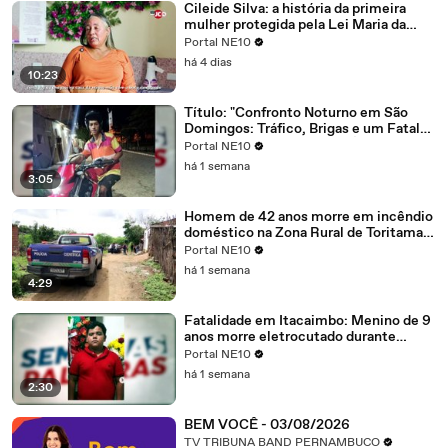
Cileide Silva: a história da primeira
mulher protegida pela Lei Maria da
Penha no Brasil
Portal NE10
há 4 dias
10:23
Título: "Confronto Noturno em São
Domingos: Tráfico, Brigas e um Fatal
Encontro em Sítio Olho d'Água".
Portal NE10
há 1 semana
3:05
Homem de 42 anos morre em incêndio
doméstico na Zona Rural de Toritama:
Bebida, celular e negligência
Portal NE10
implicados na fatalidade
há 1 semana
4:29
Fatalidade em Itacaimbo: Menino de 9
anos morre eletrocutado durante
brincadeira na zona rural
Portal NE10
há 1 semana
2:30
BEM VOCÊ - 03/08/2026
TV TRIBUNA BAND PERNAMBUCO