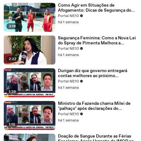
Como Agir em Situações de
Afogamento: Dicas de Segurança do
Corpo de Bombeiros para Salvar Vidas
Portal NE10
há 1 semana
3:18
Segurança Feminina: Como a Nova Lei
do Spray de Pimenta Melhora a
Proteção das Mulheras nas Ruas
Portal NE10
há 1 semana
2:22
Durigan diz que governo entregará
contas melhores ao próximo
presidente e descarta recessão em
Portal NE10
2027
há 1 semana
1:39
Ministro da Fazenda chama Milei de
"palhaço" após declarações do
presidente argentino
Portal NE10
há 1 semana
1:15
Doação de Sangue Durante as Férias