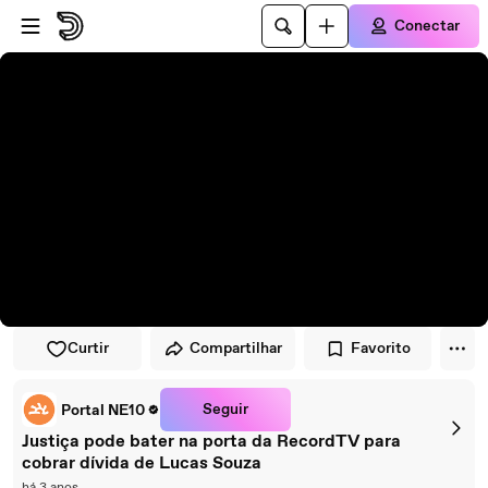
Pular para o player
Ir para o conteúdo principal
Conectar
Curtir
Compartilhar
Favorito
Seguir
Portal NE10
Justiça pode bater na porta da RecordTV para
cobrar dívida de Lucas Souza