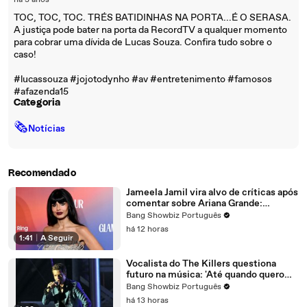
há 3 anos
TOC, TOC, TOC. TRÉS BATIDINHAS NA PORTA...É O SERASA.
A justiça pode bater na porta da RecordTV a qualquer momento
para cobrar uma dívida de Lucas Souza. Confira tudo sobre o
caso!
#lucassouza #jojotodynho #av #entretenimento #famosos
#afazenda15
Categoria
🗞
Notícias
Recomendado
Jameela Jamil vira alvo de críticas após
comentar sobre Ariana Grande:
'Morrendo diante dos nossos olhos'
Bang Showbiz Português
há 12 horas
1:41
|
A Seguir
Vocalista do The Killers questiona
futuro na música: 'Até quando quero
fazer isso?'
Bang Showbiz Português
há 13 horas