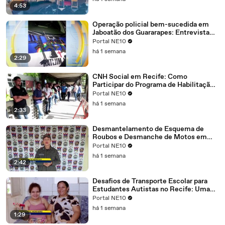
4:53
Operação policial bem-sucedida em
Jaboatão dos Guararapes: Entrevista
com o Tenente Coronel Michel do 19º
Portal NE10
Batalhão
há 1 semana
2:29
CNH Social em Recife: Como
Participar do Programa de Habilitação
Gratuita
Portal NE10
há 1 semana
2:33
Desmantelamento de Esquema de
Roubos e Desmanche de Motos em
Abreu e Lima: Como a Polícia
Portal NE10
Desvendou e Encerrou a Operação
há 1 semana
Criminosa
2:42
Desafios de Transporte Escolar para
Estudantes Autistas no Recife: Uma
Avaliação Crítica da Infraestrutura
Portal NE10
Disponível
há 1 semana
1:29