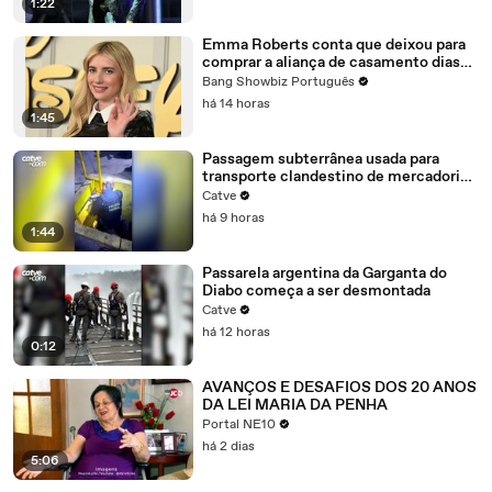
1:22
Emma Roberts conta que deixou para
comprar a aliança de casamento dias
antes da cerimônia
Bang Showbiz Português
há 14 horas
1:45
Passagem subterrânea usada para
transporte clandestino de mercadorias
é encontrada em Foz
Catve
há 9 horas
1:44
Passarela argentina da Garganta do
Diabo começa a ser desmontada
Catve
há 12 horas
0:12
AVANÇOS E DESAFIOS DOS 20 ANOS
DA LEI MARIA DA PENHA
Portal NE10
há 2 dias
5:06