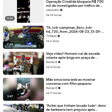
Operação Crisálida bloqueia R$ 700
mil de investigados por tráfico de
drogas em Umuarama
obemdito
há 14 horas
0:15
TS_tvb-campinas_Serv_tvb-
hd_720_from_2024-08-23_13-29-
42_to_2024-08-23_13-37-06
THMais
há 2 anos
7:24
Veja vídeo! Homem cai de escada
rolante após briga em praça de
alimentação de shopping em Colombo
Banda B
há 4 horas
1:11
Mãe emociona web ao mostrar
conversa com filho pequeno
Banda B
há 11 horas
3:47
"Achei que tinham levado tudo’: dono
de barbearia tem prejuízo após