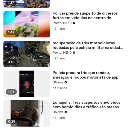
1:27
Polícia prende suspeito de diversos
furtos em veículos no centro do
Recife: entenda o caso e como
Portal NE10
funcionava a operação criminoso
há 1 ano
1:49
recuperação de três motocicletas
roubadas pela polícia militar na cidade:
detalhes da operação de busca
Portal NE10
há 1 ano
3:13
Polícia procura trio que rendeu,
ameaçou e roubou motorista de app
BNews
há 2 anos
1:05
Eunápolis: Três suspeitos envolvidos
com homicídios e tráfico são presos
em cerco policial
BNews
há 1 ano
0:28