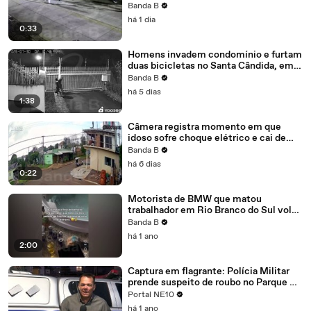
vandalismo durante a madrugada em
Banda B
Colombo
há 1 dia
0:33
Homens invadem condomínio e furtam
duas bicicletas no Santa Cândida, em
Curitiba; câmera flagra crime
Banda B
há 5 dias
1:38
Câmera registra momento em que
idoso sofre choque elétrico e cai de
laje de sete metros em Cascavel
Banda B
há 6 dias
0:22
Motorista de BMW que matou
trabalhador em Rio Branco do Sul volta
a ser preso
Banda B
há 1 ano
2:00
Captura em flagrante: Polícia Militar
prende suspeito de roubo no Parque Zé
Timaio
Portal NE10
há 1 ano