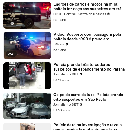
Ladrões de carros e motos na mira:
polícia faz caça aos suspeitos em três
cidades no Paraná
CGN - Central Gazeta de Notícias
há 1 ano
1:19
Vídeo: Suspeito com passagem pela
polícia desde 1993 é preso em
operação contra roubo de carros
BNews
há 1 ano
2:31
Polícia prende três torcedores
suspeitos de espancamento no Paraná
Jornalismo SBT
há 11 anos
1:28
Golpe do carro de luxo: Polícia prende
oito suspeitos em São Paulo
Jornalismo SBT
há 10 anos
1:31
Polícia detalha investigação e revela
que acusado de matar delegada na