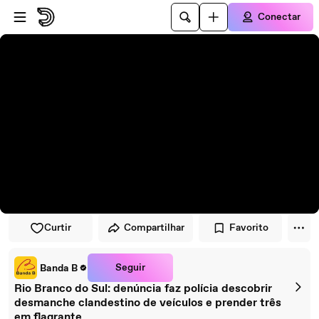
Pular para o player
Ir para o conteúdo principal
Conectar
Curtir
Compartilhar
Favorito
Seguir
Banda B
Rio Branco do Sul: denúncia faz polícia descobrir
desmanche clandestino de veículos e prender três
em flagrante