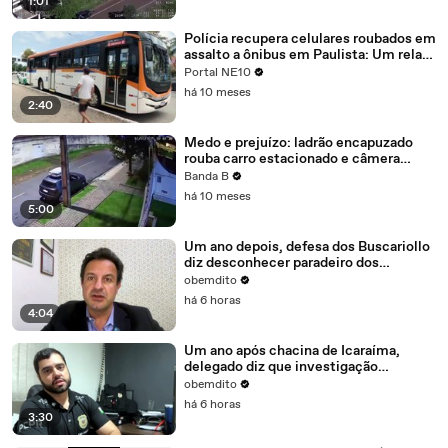
1:01
Polícia recupera celulares roubados em
assalto a ônibus em Paulista: Um relato
detalhado do acontecimento
Portal NE10
há 10 meses
2:40
Medo e prejuízo: ladrão encapuzado
rouba carro estacionado e câmera
flagra ação em Curitiba
Banda B
há 10 meses
5:00
Um ano depois, defesa dos Buscariollo
diz desconhecer paradeiro dos
investigados
obemdito
há 6 horas
4:04
Um ano após chacina de Icaraíma,
delegado diz que investigação
continua como prioridade
obemdito
há 6 horas
3:30