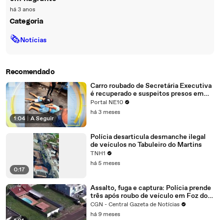
há 3 anos
Categoria
🗞
Notícias
Recomendado
Carro roubado de Secretária Executiva
é recuperado e suspeitos presos em
Recife: Detalhes da Investigação e
Portal NE10
Próximos Passos
há 3 meses
1:04
|
A Seguir
Polícia desarticula desmanche ilegal
de veículos no Tabuleiro do Martins
TNH1
há 5 meses
0:17
Assalto, fuga e captura: Polícia prende
três após roubo de veículo em Foz do
Iguaçu
CGN - Central Gazeta de Notícias
há 9 meses