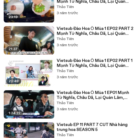
Mạnh Tử Nghĩa, Châu Dã, Lại Quán
Lâm, Trương Hàn, Bành Sở Việt, Uông
Thảo Tiên
Tô Lan, Song DanDan, Châu Kiệt,
3 năm trước
Quách Kỳ Lân, Thư Kỳ, Wang Suni, Lạt
23:19
Mục Dương Tử
Vietsub Đào Hoa Ổ Mùa 1 EP02 PART 2
Mạnh Tử Nghĩa, Châu Dã, Lại Quán
Lâm, Trương Hàn, Bành Sở Việt, Uông
Thảo Tiên
Tô Lan, Song DanDan, Châu Kiệt,
3 năm trước
Quách Kỳ Lân, Thư Kỳ, Wang Suni, Lạt
21:37
Mục Dương Tử
Vietsub Đào Hoa Ổ Mùa 1 EP02 PART 1
Mạnh Tử Nghĩa, Châu Dã, Lại Quán
Lâm, Trương Hàn, Bành Sở Việt, Uông
Thảo Tiên
Tô Lan, Song DanDan, Châu Kiệt,
3 năm trước
Quách Kỳ Lân, Thư Kỳ, Wang Suni, Lạt
20:49
Mục Dương Tử
Vietsub Đào Hoa Ổ Mùa 1 EP01 Mạnh
Tử Nghĩa, Châu Dã, Lại Quán Lâm,
Trương Hàn, Bành Sở Việt, Uông Tô
Thảo Tiên
Lan, Song DanDan, Châu Kiệt, Quách
3 năm trước
Kỳ Lân, Thư Kỳ, Wang Suni, Lạt Mục
1:24:27
Dương Tử
Vietsub EP 11 PART 7 CUT Nhà hàng
trung hoa SEASON 5
Thảo Tiên