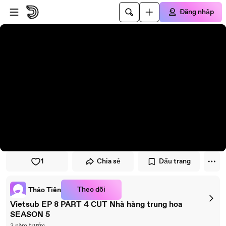
Đi đến trình phát
Đi đến nội dung chính
Đăng nhập
1
Chia sẻ
Dấu trang
Theo dõi
Thảo Tiên
Vietsub EP 8 PART 4 CUT Nhà hàng trung hoa
SEASON 5