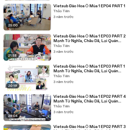
Vietsub Đào Hoa Ổ Mùa 1 EP04 PART 1
Thảo Tiên
3 năm trước
25:00
Vietsub Đào Hoa Ổ Mùa 1 EP03 PART 2
Mạnh Tử Nghĩa, Châu Dã, Lại Quán
Lâm, Trương Hàn, Bành Sở Việt, Uông
Thảo Tiên
Tô Lan, Song DanDan, Châu Kiệt,
3 năm trước
Quách Kỳ Lân, Thư Kỳ, Wang Suni, Lạt
21:58
Mục Dương Tử
Vietsub Đào Hoa Ổ Mùa 1 EP03 PART 1
Mạnh Tử Nghĩa, Châu Dã, Lại Quán
Lâm, Trương Hàn, Bành Sở Việt, Uông
Thảo Tiên
Tô Lan, Song DanDan, Châu Kiệt,
3 năm trước
Quách Kỳ Lân, Thư Kỳ, Wang Suni, Lạt
20:19
Mục Dương Tử
Vietsub Đào Hoa Ổ Mùa 1 EP02 PART 4
Mạnh Tử Nghĩa, Châu Dã, Lại Quán
Lâm, Trương Hàn, Bành Sở Việt, Uông
Thảo Tiên
Tô Lan, Song DanDan, Châu Kiệt,
3 năm trước
Quách Kỳ Lân, Thư Kỳ, Wang Suni, Lạt
28:04
Mục Dương Tử
Vietsub Đào Hoa Ổ Mùa 1 EP02 PART 3