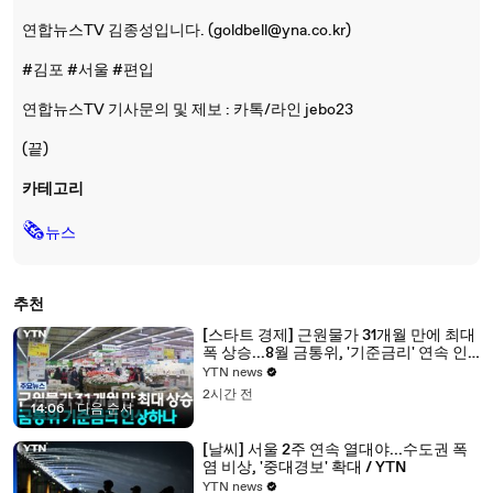
연합뉴스TV 김종성입니다. (goldbell@yna.co.kr)
#김포 #서울 #편입
연합뉴스TV 기사문의 및 제보 : 카톡/라인 jebo23
(끝)
카테고리
🗞
뉴스
추천
[스타트 경제] 근원물가 31개월 만에 최대
폭 상승...8월 금통위, '기준금리' 연속 인
상하나 / YTN
YTN news
2시간 전
14:06
|
다음 순서
[날씨] 서울 2주 연속 열대야...수도권 폭
염 비상, '중대경보' 확대 / YTN
YTN news