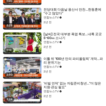
1:50
전당대회 다음날 용산서 만찬…한동훈에
"수고 많았다"
연합뉴스TV
2년 전
2:28
[날씨] 전국 대부분 폭염 특보…내륙 곳곳
5~60㎜ 소나기
연합뉴스TV
2년 전
1:13
이틀 뒤 '100년 만의 파리올림픽' 개막…파
리 분위기는
연합뉴스TV
2년 전
2:50
'비빌 언덕' 없는 자립준비청년…"더 많은
지원·관심 필요"
연합뉴스TV
2년 전
2:24