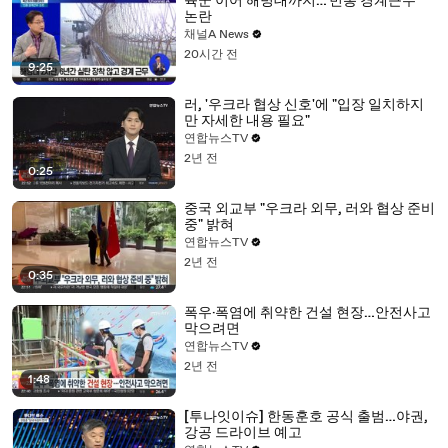
육군 이어 해병대까지…‘빈총 경계근무’
논란
채널A News
20시간 전
9:25
러, '우크라 협상 신호'에 "입장 일치하지
만 자세한 내용 필요"
연합뉴스TV
2년 전
0:25
중국 외교부 "우크라 외무, 러와 협상 준비
중" 밝혀
연합뉴스TV
2년 전
0:35
폭우·폭염에 취약한 건설 현장…안전사고
막으려면
연합뉴스TV
2년 전
1:48
[투나잇이슈] 한동훈호 공식 출범…야권,
강공 드라이브 예고