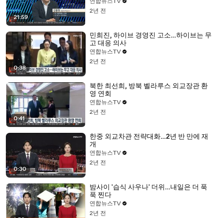
연합뉴스TV
2년 전
21:59
민희진, 하이브 경영진 고소…하이브는 무
고 대응 의사
연합뉴스TV
2년 전
0:38
북한 최선희, 방북 벨라루스 외교장관 환
영 연회
연합뉴스TV
2년 전
0:41
한중 외교차관 전략대화…2년 반 만에 재
개
연합뉴스TV
2년 전
0:30
밤사이 '습식 사우나' 더위…내일은 더 푹
푹 찐다
연합뉴스TV
2년 전