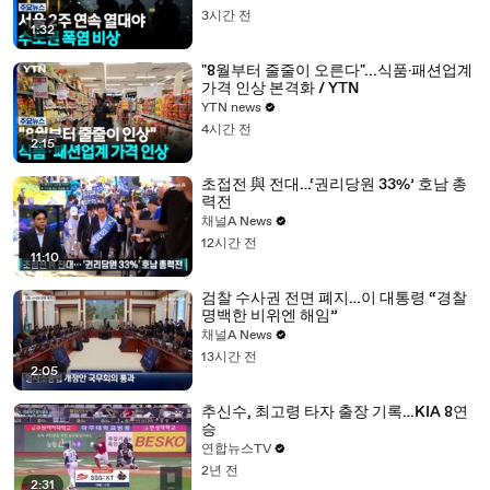
3시간 전
1:32
"8월부터 줄줄이 오른다"...식품·패션업계
가격 인상 본격화 / YTN
YTN news
4시간 전
2:15
초접전 與 전대…‘권리당원 33%’ 호남 총
력전
채널A News
12시간 전
11:10
검찰 수사권 전면 폐지…이 대통령 “경찰
명백한 비위엔 해임”
채널A News
13시간 전
2:05
추신수, 최고령 타자 출장 기록…KIA 8연
승
연합뉴스TV
2년 전
2:31