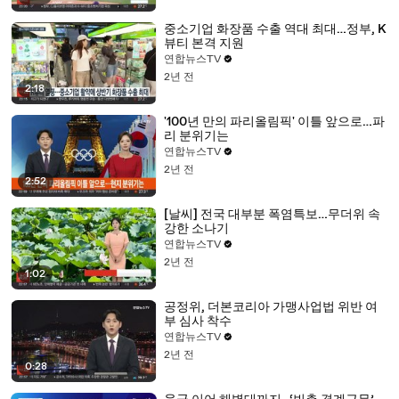
중소기업 화장품 수출 역대 최대…정부, K
뷰티 본격 지원
연합뉴스TV
2년 전
2:18
'100년 만의 파리올림픽' 이틀 앞으로…파
리 분위기는
연합뉴스TV
2년 전
2:52
[날씨] 전국 대부분 폭염특보…무더위 속
강한 소나기
연합뉴스TV
2년 전
1:02
공정위, 더본코리아 가맹사업법 위반 여
부 심사 착수
연합뉴스TV
2년 전
0:28