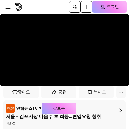
플레이어로 건너뛰기
본문으로 건너뛰기
로그인
좋아요
공유
북마크
팔로우
연합뉴스TV
서울 - 김포시장 다음주 초 회동…편입요청 청취
3년 전