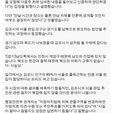
을 요청해 다음주 초에 상세한 내용을 들어보고 신중하게 판단하겠
다"는 입장을 밝혔다고 설명했습니다.
다만 "만날 시간과 장소는 물론 만남 자체를 언론에 공개할 것인지
여부도 결정되지 않았다"고 덧붙였습니다.
김포시의 서울 편입 요구는 경기도를 남북으로 분도하는 방안을 추
진하는 과정에서 등장했습니다.
경기 남도와 북도가 나눠졌을 때 김포시가 섬처럼 될 수밖에 없다는
겁니다.
"(경기)남도쪽에서는 인천시 계양구 때문에 남도와 인접해 있지 않
습니다. 북도는 한강과 철책 때문에 북도와 저희가 교류가 없습니
다. 사실상."
일각에서는 김포시 인구의 85%가 서울로 출퇴근하는 만큼 서울 편
입이 합당하다는 논리도 펴고 있습니다.
두 시장의 대화 결과를 예측하기 힘들지만, 김포시의 서울 편입 추
진은 관련 절차가 복잡해 쉽지 않을 것이란 분석이 나옵니다.
행정안전부 관계자는 "지방자치법에 의해 관할구역을 변경하려면
지방의회 의견 수렴 또는 주민투표를 거치도록 되어 있다"며 "시일
이 얼마나 걸릴지도 당장은 답변하기 힘들다"고 말했습니다.