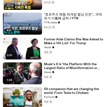
1시간 전
21:19
"호르무즈 해협 재개방 협상 진전"...국제
유가 이틀째 급락 / YTN
YTN news
2시간 전
4:11
Former Aide Claims She Was Asked to
Make a ‘Hit List’ For Trump
Veuer
3년 전
0:51
Musk’s X Is ‘the Platform With the
Largest Ratio of Misinformation or
Disinformation’ Amongst All Social
Veuer
Media Platforms
3년 전
1:08
59 companies that are changing the
world: From Tesla to Chobani
Fortune
3년 전
4:50