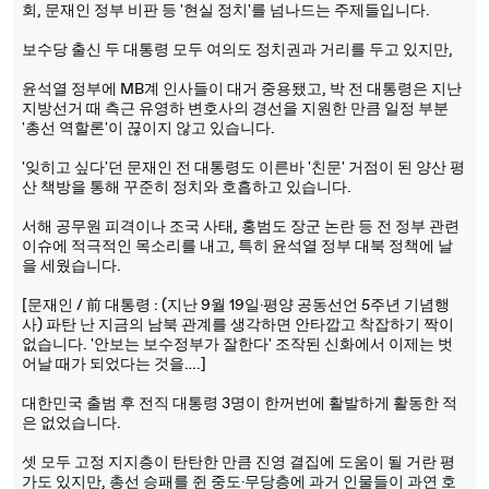
회, 문재인 정부 비판 등 '현실 정치'를 넘나드는 주제들입니다.
보수당 출신 두 대통령 모두 여의도 정치권과 거리를 두고 있지만,
윤석열 정부에 MB계 인사들이 대거 중용됐고, 박 전 대통령은 지난
지방선거 때 측근 유영하 변호사의 경선을 지원한 만큼 일정 부분
'총선 역할론'이 끊이지 않고 있습니다.
'잊히고 싶다'던 문재인 전 대통령도 이른바 '친문' 거점이 된 양산 평
산 책방을 통해 꾸준히 정치와 호흡하고 있습니다.
서해 공무원 피격이나 조국 사태, 홍범도 장군 논란 등 전 정부 관련
이슈에 적극적인 목소리를 내고, 특히 윤석열 정부 대북 정책에 날
을 세웠습니다.
[문재인 / 前 대통령 : (지난 9월 19일·평양 공동선언 5주년 기념행
사) 파탄 난 지금의 남북 관계를 생각하면 안타깝고 착잡하기 짝이
없습니다. '안보는 보수정부가 잘한다' 조작된 신화에서 이제는 벗
어날 때가 되었다는 것을….]
대한민국 출범 후 전직 대통령 3명이 한꺼번에 활발하게 활동한 적
은 없었습니다.
셋 모두 고정 지지층이 탄탄한 만큼 진영 결집에 도움이 될 거란 평
가도 있지만, 총선 승패를 쥔 중도·무당층에 과거 인물들이 과연 호