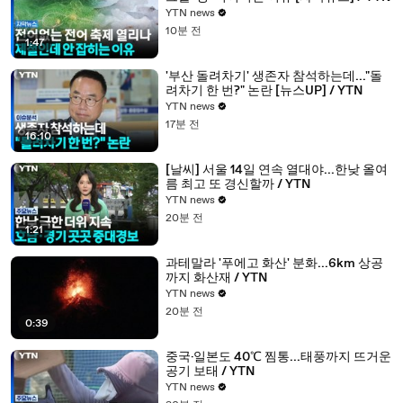
YTN news
10분 전
1:47
'부산 돌려차기' 생존자 참석하는데..."돌
려차기 한 번?" 논란 [뉴스UP] / YTN
YTN news
17분 전
16:10
[날씨] 서울 14일 연속 열대야...한낮 올여
름 최고 또 경신할까 / YTN
YTN news
20분 전
1:21
과테말라 '푸에고 화산' 분화...6km 상공
까지 화산재 / YTN
YTN news
20분 전
0:39
중국·일본도 40℃ 찜통...태풍까지 뜨거운
공기 보태 / YTN
YTN news