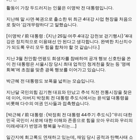
3년 전
활동이 가장 두드러지는 인물은 이명박 전 대통령입니다.
지난해 말 사면·복권으로 출소한 뒤 최근 4대강 사업 현장을 처음으
로 찾아 '감개무량하다'고 말했습니다.
[이명박 / 前 대통령 : (지난 25일·여주 4대강 강천보 걷기행사) "4대
강은 정치적으로 이용돼선 안 된다고 생각합니다. 완벽한 치산치수
가 되도록 우리 모두 힘을 합쳐야 할 것 같습니다.]
지난 3월 천안함·연평도 희생자를 참배하며 공개 행보 신호탄을 쏜
이 전 대통령은 서울시장 당시 최대 업적인 청계천을 찾는 등 '명예
회복'에 초점을 맞춘 광폭 행보를 이어가고 있습니다.
박근혜 전 대통령도 보폭을 넓히는 모습입니다.
지난달 국민의힘 김기현 대표와 만났고 추석 직전 전통시장을 찾은
데 이어, 아버지 박정희 전 대통령 추도식에서는 윤석열 대통령을
비롯해 다수의 여권 인사들과 접촉했습니다.
[박근혜 / 前 대통령 : (박정희 전 대통령 44주기 추도식) "우리 대한
민국 국민이 서로에 대한 이해와 존중으로 힘을 모아 우리와 우리의
미래세대가 번영과 행복을 누리는….]
일간지에 회고록도 연재하고 있는데, 재임 당시 공적과 탄핵사태 소