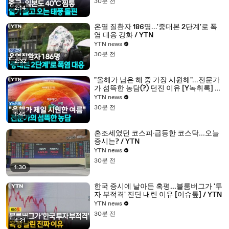
30분 전
2:14
온열 질환자 186명...'중대본 2단계'로 폭
염 대응 강화 / YTN
YTN news
30분 전
2:32
"올해가 남은 해 중 가장 시원해"...전문가
가 섬뜩한 농담(?) 던진 이유 [Y녹취록] /
YTN
YTN news
30분 전
1:45
혼조세였던 코스피·급등한 코스닥...오늘
증시는? / YTN
YTN news
30분 전
1:30
한국 증시에 날아든 혹평...블룸버그가 '투
자 부적격' 진단 내린 이유 [이슈톺] / YTN
YTN news
30분 전
4:21