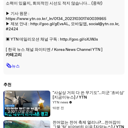
소력이 있을지, 회의적인 시선도 적지 않습니다... (중략)
▶ 기사 원문 :
https://www.ytn.co.kr/_ln/0134_202310301740039865
▶ 제보 안내 : http://goo.gl/gEvsAL, 모바일앱, social@ytn.co.kr,
#2424
▣ YTN 데일리모션 채널 구독 : http://goo.gl/oXJWJs
[ 한국 뉴스 채널 와이티엔 / Korea News Channel YTN ]
카테고리
🗞
뉴스
추천
"사실상 거의 다 쓴 무기도"…미군 '초비상'
[지금이뉴스] / YTN
YTN news
10분 전
2:32
|
다음 순서
전어없는 전어 축제 열리나?...전어잡이
그물 '텅' 비어버린 이유 [자막뉴스] / YTN