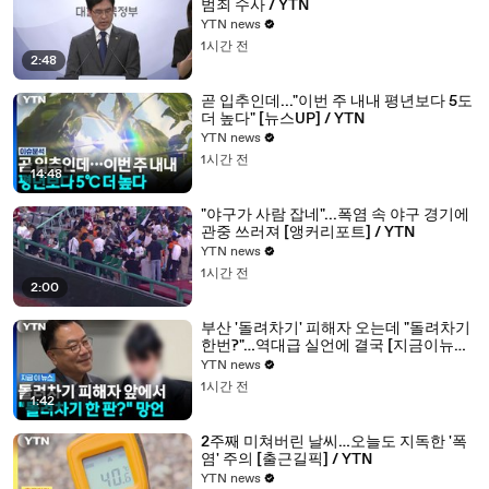
범죄 수사 / YTN
YTN news
1시간 전
2:48
곧 입추인데..."이번 주 내내 평년보다 5도
더 높다" [뉴스UP] / YTN
YTN news
1시간 전
14:48
"야구가 사람 잡네"...폭염 속 야구 경기에
관중 쓰러져 [앵커리포트] / YTN
YTN news
1시간 전
2:00
부산 '돌려차기' 피해자 오는데 "돌려차기
한번?"…역대급 실언에 결국 [지금이뉴스]
/ YTN
YTN news
1시간 전
1:42
2주째 미쳐버린 날씨…오늘도 지독한 '폭
염' 주의 [출근길픽] / YTN
YTN news