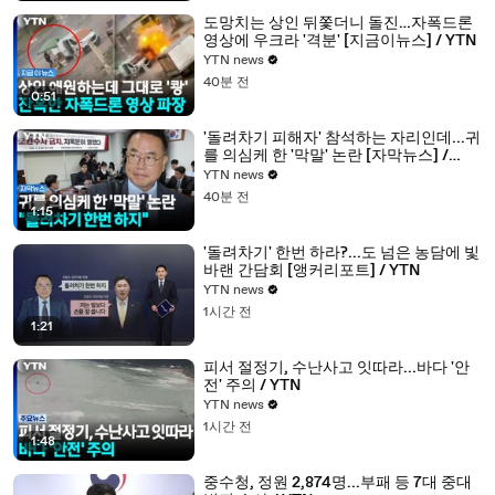
도망치는 상인 뒤쫓더니 돌진…자폭드론
영상에 우크라 '격분' [지금이뉴스] / YTN
YTN news
40분 전
0:51
'돌려차기 피해자' 참석하는 자리인데...귀
를 의심케 한 '막말' 논란 [자막뉴스] /
YTN
YTN news
40분 전
1:15
'돌려차기' 한번 하라?...도 넘은 농담에 빛
바랜 간담회 [앵커리포트] / YTN
YTN news
1시간 전
1:21
피서 절정기, 수난사고 잇따라...바다 '안
전' 주의 / YTN
YTN news
1시간 전
1:48
중수청, 정원 2,874명...부패 등 7대 중대