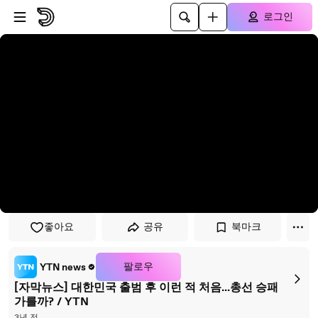
플레이어로 건너뛰기
본문으로 건너뛰기
로그인
좋아요
공유
북마크
팔로우
YTN news
[자막뉴스] 대한민국 출범 후 이런 적 처음...총선 승패
가를까? / YTN