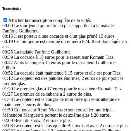
Transcription
Afficher la transcription complète de la vidéo
00:00
Le tour jeune qui rentre en piste appartient à la malade
Fanfone Guilherme.
00:15
Il est porteur d'une cocarde et d'un glas primé 15 euros.
00:19
Ce tour jeune est marqué du numéro 824. Il est donc âgé de 5
ans.
00:25
La malade Fanfone Guilherme.
00:39
La cocarde à 15 euros pour le raseauteur Romain Tiaz.
00:47
Alors la coupe à 15 euros pour le raseauteur Guilherme
Gilbert.
00:52
La cocarde était maintenue à 15 euros et elle est pour Tiaz.
01:12
Le copteur est des paludes énormes, 2 euros de plus pour le
premier glas.
01:20
Le premier glas à 17 euros pour le raseauteur Romain Tiaz.
01:27
Le premier de sa cabane a 2 euros de plus.
01:43
Le copteur est le cougar de mon frère qui vous attaque de
main avec 2 euros de plus.
01:50
Et monsieur Rémi Nicolas et son conseiller municipal
Méhendou Marguerite portent le deuxième glas à 20 euros.
02:00
Beau du show, 2 euros de plus.
02:08
Le copteur est le cosaque de Beauvois et avec 2 euros de plus.
02:28
Le deuxième glas à 24 euros pour le raseauteur Guilherme