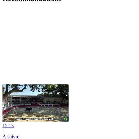
15:13
|
À suivre