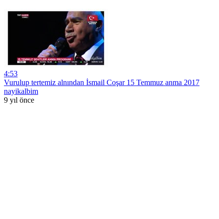
4:53
Vurulup tertemiz alnından İsmail Coşar 15 Temmuz anma 2017
nayikalbim
9 yıl önce