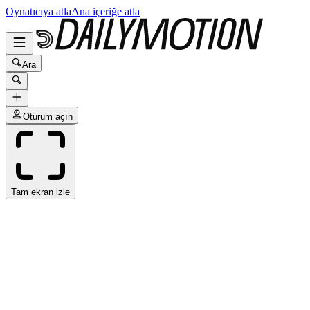
Oynatıcıya atla
Ana içeriğe atla
Ara
Oturum açın
Tam ekran izle