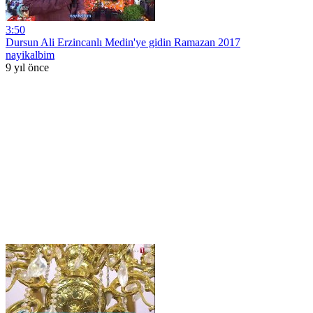
3:50
Dursun Ali Erzincanlı Medin'ye gidin Ramazan 2017
nayikalbim
9 yıl önce