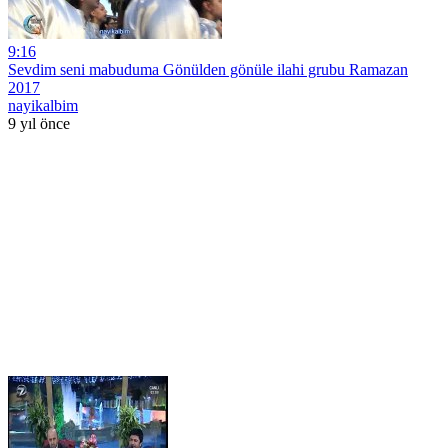
9:16
Sevdim seni mabuduma Gönülden gönüle ilahi grubu Ramazan
2017
nayikalbim
9 yıl önce