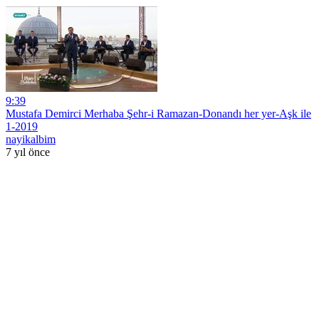
9:39
Mustafa Demirci Merhaba Şehr-i Ramazan-Donandı her yer-Aşk ile
1-2019
nayikalbim
7 yıl önce