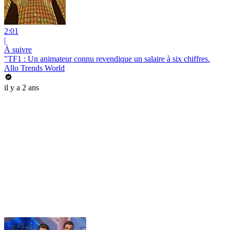
2:01
|
À suivre
"TF1 : Un animateur connu revendique un salaire à six chiffres.
Allo Trends World
il y a 2 ans