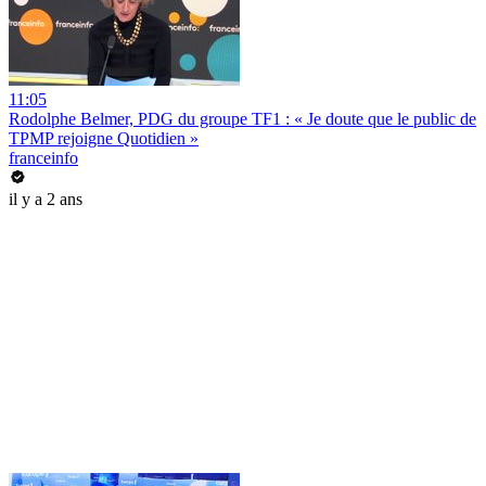
11:05
Rodolphe Belmer, PDG du groupe TF1 : « Je doute que le public de
TPMP rejoigne Quotidien »
franceinfo
il y a 2 ans