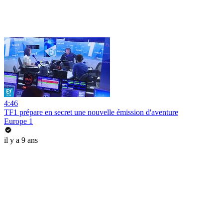
4:46
TF1 prépare en secret une nouvelle émission d'aventure
Europe 1
il y a 9 ans