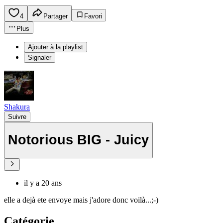
4
Partager
Favori
Plus
Ajouter à la playlist
Signaler
Shakura
Suivre
Notorious BIG - Juicy
il y a 20 ans
elle a dejà ete envoye mais j'adore donc voilà...;-)
Catégorie