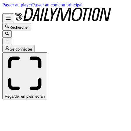
Passer au player
Passer au contenu principal
Rechercher
Se connecter
Regarder en plein écran