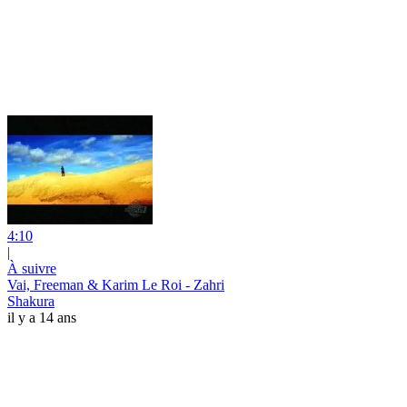
4:10
|
À suivre
Vai, Freeman & Karim Le Roi - Zahri
Shakura
il y a 14 ans