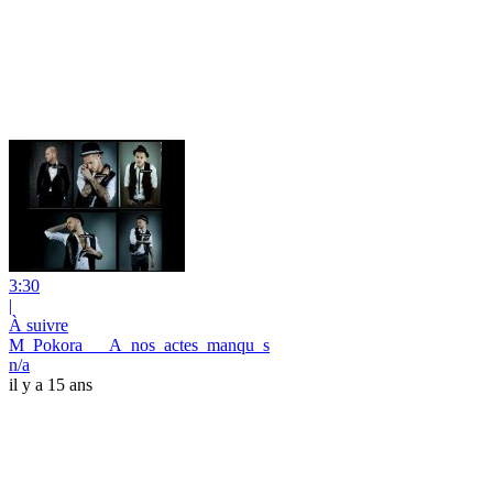
3:30
|
À suivre
M_Pokora___A_nos_actes_manqu_s
n/a
il y a 15 ans