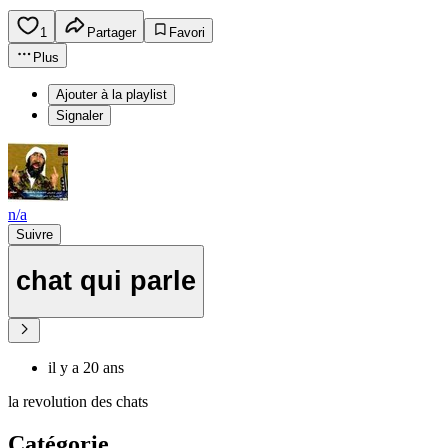
1
Partager
Favori
Plus
Ajouter à la playlist
Signaler
n/a
Suivre
chat qui parle
il y a 20 ans
la revolution des chats
Catégorie