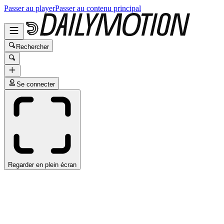
Passer au player
Passer au contenu principal
Rechercher
Se connecter
Regarder en plein écran