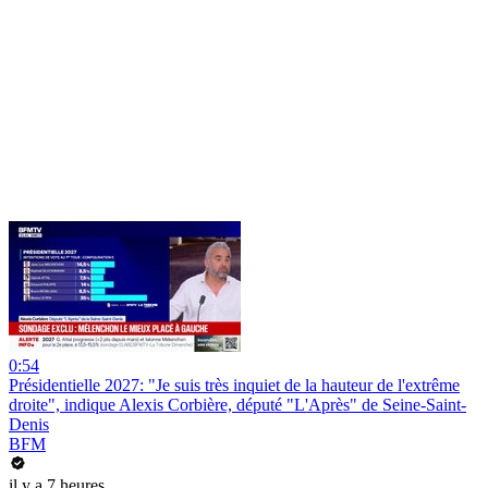
0:54
Présidentielle 2027: "Je suis très inquiet de la hauteur de l'extrême
droite", indique Alexis Corbière, député "L'Après" de Seine-Saint-
Denis
BFM
il y a 7 heures