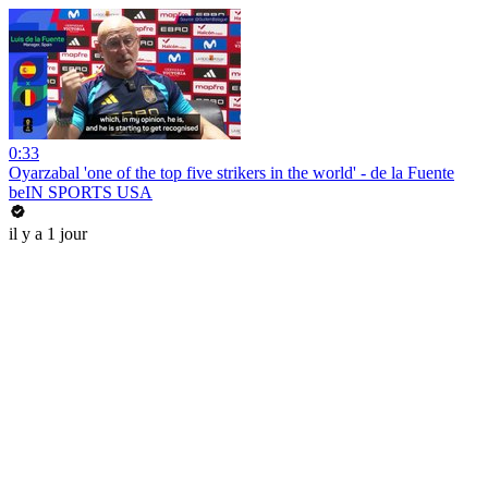
0:33
Oyarzabal 'one of the top five strikers in the world' - de la Fuente
beIN SPORTS USA
il y a 1 jour