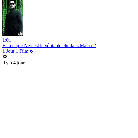
1:01
Est-ce que Neo est le véritable élu dans Matrix ?
1 Jour 1 Film 🍿
il y a 4 jours