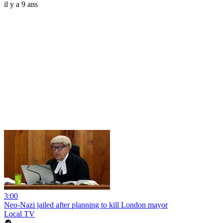
il y a 9 ans
3:00
Neo-Nazi jailed after planning to kill London mayor
Local TV