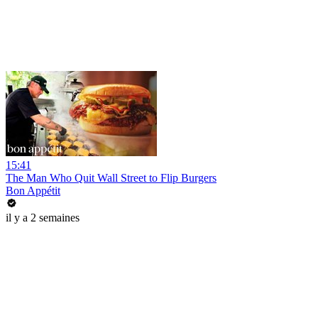
15:41
The Man Who Quit Wall Street to Flip Burgers
Bon Appétit
il y a 2 semaines