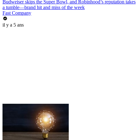
Budweiser skips the Super Bowl, and Robinhood’s reputation takes
a tumble—brand hit and miss of the week
Fast Company
il y a 5 ans