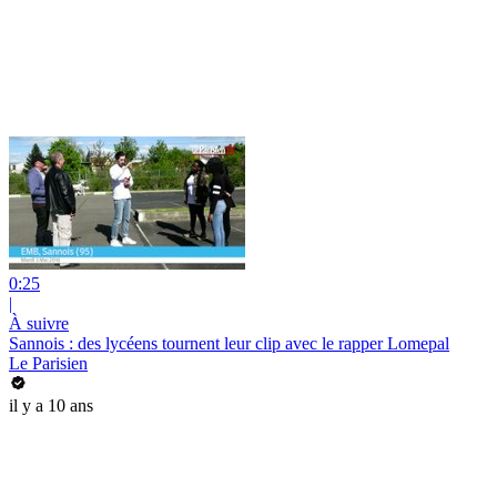
0:25
|
À suivre
Sannois : des lycéens tournent leur clip avec le rapper Lomepal
Le Parisien
il y a 10 ans