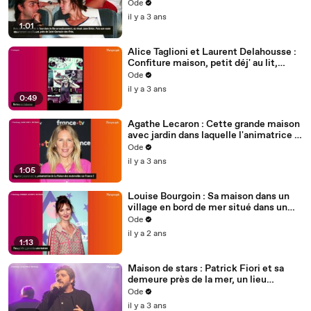
appartement "épicentre de la vie
Ode
familiale"
il y a 3 ans
1:01
Alice Taglioni et Laurent Delahousse :
Confiture maison, petit déj' au lit,
plage... leurs vacances loin du star-
Ode
système
il y a 3 ans
0:49
Agathe Lecaron : Cette grande maison
avec jardin dans laquelle l'animatrice a
emménagé après avoir quitté Paris
Ode
il y a 3 ans
1:05
Louise Bourgoin : Sa maison dans un
village en bord de mer situé dans un
endroit idéal pour éviter les canicules
Ode
il y a 2 ans
1:13
Maison de stars : Patrick Fiori et sa
demeure près de la mer, un lieu
magique et particulier qui l'a "pris au
Ode
ventre"
il y a 3 ans