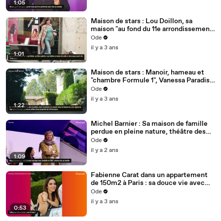
1:05
Maison de stars : Lou Doillon, sa
maison "au fond du 11e arrondissement"
de Paris, sa "grotte" décorée
Ode
il y a 3 ans
1:01
Maison de stars : Manoir, hameau et
"chambre Formule 1", Vanessa Paradis,
Johnny Depp, Lily-Rose et Jack bien
Ode
équipés
il y a 3 ans
1:22
Michel Barnier : Sa maison de famille
perdue en pleine nature, théâtre des
plus beaux jours de sa vie
Ode
il y a 2 ans
1:09
Fabienne Carat dans un appartement
de 150m2 à Paris : sa douce vie avec
Céleste et les personnes qui lui sont
Ode
chères
il y a 3 ans
0:53