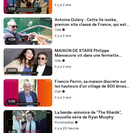
habitants !
il y a 2 ans
1:05
Antoine Duléry : Cette île isolée,
premier site classé de France, qui est
son paradis depuis des décennies
Ode
il y a 2 ans
1:09
MAISON DE STARS Philippe
Manoeuvre vit dans une fermette
située dans une ville à la particularité
Ode
rare
il y a 2 ans
0:53
Francis Perrin, sa maison discrète sur
les hauteurs d'un village de 800 âmes
où il cultive une chose exceptionnelle
Ode
il y a 3 ans
1:05
La bande-annonce de "The Shards",
nouvelle série de Ryan Murphy
Puremedias
il y a 20 heures
2:01