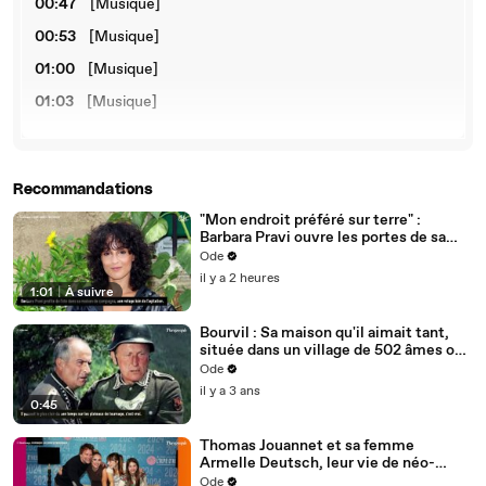
00:47
[Musique]
00:53
[Musique]
01:00
[Musique]
01:03
[Musique]
Recommandations
"Mon endroit préféré sur terre" :
Barbara Pravi ouvre les portes de sa
maison du bonheur, achetée après
Ode
avoir été au RSA
il y a 2 heures
1:01
|
À suivre
Bourvil : Sa maison qu'il aimait tant,
située dans un village de 502 âmes où
il accueillait de rares et prestigieuses
Ode
stars
il y a 3 ans
0:45
Thomas Jouannet et sa femme
Armelle Deutsch, leur vie de néo-
ruraux dans un village de moins de 500
Ode