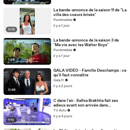
La bande-annonce de la saison 11 de "La
villa des coeurs brisés"
Puremedias
il y a 1 jour
0:15
La bande-annonce de la saison 3 de
"Ma vie avec les Walter Boys"
Puremedias
il y a 1 jour
1:54
GALA VIDÉO - Famille Deschamps : ce
qu'il faut connaître
Gala.fr
il y a 2 jours
0:49
C dans l'air : Salhia Brakhlia fait ses
adieux avant son arrivée dans
Quotidien
TV Actu
il y a 4 jours
1:10