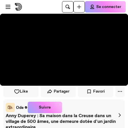
Passer au player
Passer au contenu principal
Se connecter
Like
Partager
Favori
Suivre
Ode
Anny Duperey : Sa maison dans la Creuse dans un
village de 500 âmes, une demeure dotée d'un jardin
extraordinaire