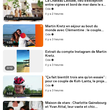
La Château Léoube, lieu d'exception
entre vignes et bord de mer dans le sud
de la France, attire les plus grandes
Ode
stars du monde
il y a 2 heures
1:05
Martin Kretz en séjour au bout du
monde avec Clémentine : le couple
rejoint un lieu cher à Raïssa, la
Ode
compagne de Raphaël
il y a 3 heures
1:05
Extrait du compte Instagram de Martin
Kretz.
Ode
il y a 3 heures
0:12
"Ça fait bientôt trois ans qu'on essaie" :
pour ce couple de Koh-Lanta, le projet
bébé ne se passe pas comme prévu
Ode
il y a 3 heures
1:05
Maison de stars : Charlotte Gainsbourg
et Yvan Attal, leur vaste et chic